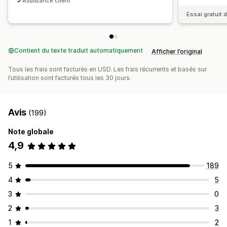
Assistance client
Nom de domaine personnalisé
Formulaires personnalisés
Essai gratuit d
Image de marque personnalisée
Paiements
Contient du texte traduit automatiquement
Paiements par carte-cadeau
Devises multiples
Afficher l’original
Tous les frais sont facturés en USD. Les frais récurrents et basés sur
l’utilisation sont facturés tous les 30 jours.
Avis
(199)
Note globale
4,9
5
189
4
5
3
0
2
3
1
2