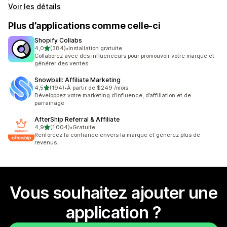
Voir les détails
Plus d’applications comme celle-ci
Shopify Collabs
étoile(s) sur 5
4,0
(384)
•
Installation gratuite
384 avis au total
Collaborez avec des influenceurs pour promouvoir votre marque et
générer des ventes
Snowball: Affiliate Marketing
étoile(s) sur 5
4,5
(194)
•
À partir de $249 /mois
194 avis au total
Développez votre marketing d’influence, d’affiliation et de
parrainage
AfterShip Referral & Affiliate
étoile(s) sur 5
4,9
(1 004)
•
Gratuite
1004 avis au total
Renforcez la confiance envers la marque et générez plus de
revenus.
Vous souhaitez ajouter une
application ?