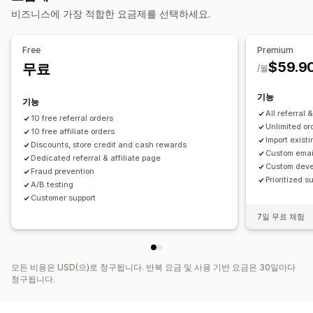
성과 추적
제휴 링크
분석
자동 추적
링크 대량 생성
비즈니스에 가장 적합한 요금제를 선택하세요.
구독
상향 판매 할인
교차 판매 할인
사용자 지정 할인
컬렉션 링크
할인
이메일 추적
여러 수준 추적
구매 후 팝업
할인 관리
제품 추적
사기 방지
실시간 추적
Free
Premium
사용자 지정 코드
캠페인
할인 누적
타게팅
태그 지정
추적
$59.9
무료
/월
제휴 경험
보고
API 및 Webhook
사용자 지정 대시보드
페이지 생성
사용자 지정 등록
기능
기능
브랜드 맞춤 포털
사용자 지정 링크 및 할인
사용자 지정 도메인
All referral 
10 free referral orders
사용자 지정 양식
사용자 지정 브랜딩
Unlimited or
10 free affiliate orders
Import existi
Discounts, store credit and cash rewards
결제
Custom emai
Dedicated referral & affiliate page
Custom deve
기프트 카드 지급
여러 통화
Fraud prevention
Prioritized s
A/B testing
Customer support
7일 무료 체험
모든 비용은 USD(으)로 청구됩니다. 반복 요금 및 사용 기반 요금은 30일마다
청구됩니다.