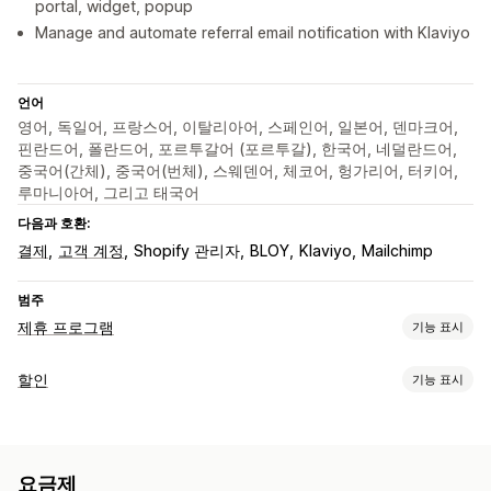
portal, widget, popup
Manage and automate referral email notification with Klaviyo
언어
영어, 독일어, 프랑스어, 이탈리아어, 스페인어, 일본어, 덴마크어,
핀란드어, 폴란드어, 포르투갈어 (포르투갈), 한국어, 네덜란드어,
중국어(간체), 중국어(번체), 스웨덴어, 체코어, 헝가리어, 터키어,
루마니아어, 그리고 태국어
다음과 호환:
결제
고객 계정
Shopify 관리자
BLOY
Klaviyo
Mailchimp
범주
제휴 프로그램
기능 표시
커미션 옵션
할인
기능 표시
자동화된 규칙
성숙 기간
추적
사용자 지정 커미션
할인 유형
여러 단계 마케팅
실적 보너스
제품 커미션
할인 코드
원 플러스 원
고정 가격
수량 할인
수량 구분
추천 관리
요금제
균일 할인
백분율 할인
대량 할인
카트 할인
결제 할인
리워드