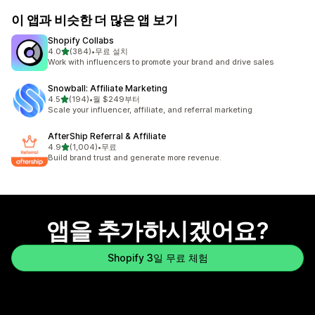
이 앱과 비슷한 더 많은 앱 보기
Shopify Collabs
별 5개 중
4.0
(384)
•
무료 설치
총 리뷰 384개
Work with influencers to promote your brand and drive sales
Snowball: Affiliate Marketing
별 5개 중
4.5
(194)
•
월 $249부터
총 리뷰 194개
Scale your influencer, affiliate, and referral marketing
AfterShip Referral & Affiliate
별 5개 중
4.9
(1,004)
•
무료
총 리뷰 1004개
Build brand trust and generate more revenue.
앱을 추가하시겠어요?
Shopify 3일 무료 체험