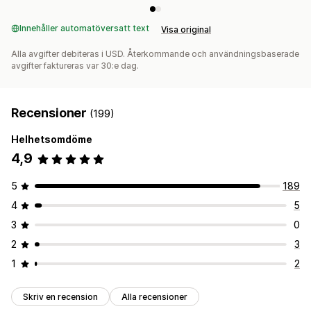
Presentkortsutbetalningar
Flera valutor
Innehåller automatöversatt text
Visa original
Alla avgifter debiteras i USD. Återkommande och användningsbaserade
avgifter faktureras var 30:e dag.
Recensioner
(199)
Helhetsomdöme
4,9
5
189
4
5
3
0
2
3
1
2
Skriv en recension
Alla recensioner