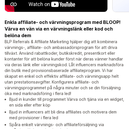
Enkla affiliate- och värvningsprogram med BLOOP!
Värva en vän via en värvningslänk eller kod och
belöna dem
BLP Referrals & Affiliate Marketing hjälper dig att kombinera
värvnings-, affiliate- och ambassadörsprogram för att driva
tillväxt. Använd rabattkoder, butikskredit, presentkort eller
kontanter för att belöna kunder först när deras vänner handlar
via deras länk eller värvningskod. Låt influencers marknadsföra
din butik med provisionsbaserade affiliateprogram. Vi har
skapat en enkel och effektiv affiliate- och värvningsapp helt
utan prestationsavgifter. Konfigurera affiliate- och
värvningsprogrammet på några minuter och se din försäljning
öka med marknadsföring i flera led!
Bjud in kunder till programmet Värva och tjäna via en widget,
en sida eller efter köp
Bjud in influencers att bli dina affiliates och motivera dem
med provisioner i flera led
Spåra enkelt värvnings- och affiliateförsäljning via