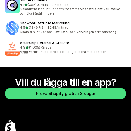
Shopify Collabs
av 5 stjärnor
4,1
(385)
•
Gratis att installera
385 recensioner totalt
Samarbeta med influencers för att marknadsföra ditt varumärke
och öka försäljningen
Snowball: Affiliate Marketing
av 5 stjärnor
4,5
(194)
•
Från $249/månad
194 recensioner totalt
Skala din influencer-, affiliate- och värvningsmarknadsföring
AfterShip Referral & Affiliate
av 5 stjärnor
4,9
(1 005)
•
Gratis
1005 recensioner totalt
Bygg varumärkesförtroende och generera mer intäkter.
Vill du lägga till en app?
Prova Shopify gratis i 3 dagar