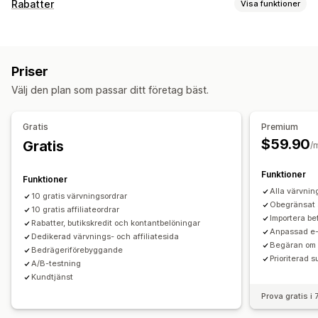
Provisionsalternativ
Rabatter
Visa funktioner
Automatiserade regler
Mognadsperioder
Spårning
Rabattyper
Anpassad provision
Marknadsföring på flera nivåer
Rabattkoder
Köp två, betala för en
Fasta priser
Prestandabonusar
Produktprovision
Priser
Volymrabatter
Stegvisa mängdrabatter
Rabattbelopp
Hänvisningshantering
Välj den plan som passar ditt företag bäst.
Procentuella rabatter
Massrabatter
Prestationsspårning
Affiliatelänkar
Analysverktyg
Rabatter på hela varukorgen
Rabatter i kassan
Belöningar
Automatisk spårning
Bulklänkgenerering
Gratis
Premium
Prenumerationer
Merförsäljningsrabatter
Produktserielänkar
Rabatter
E-postspårning
$59.90
Gratis
/
Korsförsäljningsrabatter
Anpassade rabatter
Spårning på flera nivåer
Popup-fönster efter köp
Rabatthantering
Funktioner
Produktspårning
Bedrägeribekämpning
Spårning i realtid
Funktioner
Anpassad kod
Kampanjer
Kombinerade rabatter
Alla värvnin
10 gratis värvningsordrar
Affiliate-upplevelse
Obegränsat 
Målinriktning
10 gratis affiliateordrar
Taggning
Spårning
Rapportering
Importera be
Anpassade instrumentpaneler
Sidskapande
Rabatter, butikskredit och kontantbelöningar
API:er och webhooks
Anpassad e
Dedikerad värvnings- och affiliatesida
Anpassad registrering
Varumärkesportal
Begäran om 
Bedrägeriförebyggande
Anpassade länkar och rabatter
Anpassad domän
Prioriterad s
A/B-testning
Anpassade formulär
Anpassat varumärke
Kundtjänst
Prova gratis i
Betalningar