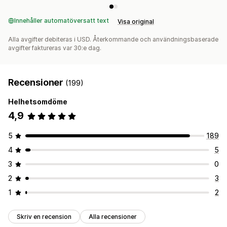
Presentkortsutbetalningar
Flera valutor
Innehåller automatöversatt text
Visa original
Alla avgifter debiteras i USD. Återkommande och användningsbaserade
avgifter faktureras var 30:e dag.
Recensioner
(199)
Helhetsomdöme
4,9
5
189
4
5
3
0
2
3
1
2
Skriv en recension
Alla recensioner