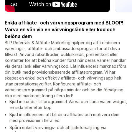
Enkla affiliate- och värvningsprogram med BLOOP!
Värva en vän via en värvningslänk eller kod och
belöna dem
BLP Referrals & Affiliate Marketing hjälper dig att kombinera
värvnings-, affiliate- och ambassadörsprogram för att driva
tillväxt. Använd rabattkoder, butikskredit, presentkort eller
kontanter för att belöna kunder först när deras vänner handlar
via deras länk eller värvningskod. Låt influencers marknadsföra
din butik med provisionsbaserade affiliateprogram. Vi har
skapat en enkel och effektiv affiliate- och värvningsapp helt
utan prestationsavgifter. Konfigurera affiliate- och
värvningsprogrammet på några minuter och se din försäljning
öka med marknadsföring i flera led!
Bjud in kunder till programmet Värva och tjäna via en widget,
en sida eller efter köp
Bjud in influencers att bli dina affiliates och motivera dem
med provisioner i flera led
Spåra enkelt värvnings- och affiliateförsäljning via