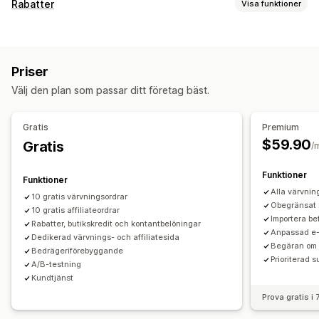
Provisionsalternativ
Rabatter
Visa funktioner
Automatiserade regler
Mognadsperioder
Spårning
Rabattyper
Anpassad provision
Marknadsföring på flera nivåer
Rabattkoder
Köp två, betala för en
Fasta priser
Prestandabonusar
Produktprovision
Priser
Volymrabatter
Stegvisa mängdrabatter
Rabattbelopp
Hänvisningshantering
Välj den plan som passar ditt företag bäst.
Procentuella rabatter
Massrabatter
Prestationsspårning
Affiliatelänkar
Analysverktyg
Rabatter på hela varukorgen
Rabatter i kassan
Belöningar
Automatisk spårning
Bulklänkgenerering
Gratis
Premium
Prenumerationer
Merförsäljningsrabatter
Produktserielänkar
Rabatter
E-postspårning
$59.90
Gratis
/
Korsförsäljningsrabatter
Anpassade rabatter
Spårning på flera nivåer
Popup-fönster efter köp
Rabatthantering
Funktioner
Produktspårning
Bedrägeribekämpning
Spårning i realtid
Funktioner
Anpassad kod
Kampanjer
Kombinerade rabatter
Alla värvnin
10 gratis värvningsordrar
Affiliate-upplevelse
Obegränsat 
Målinriktning
10 gratis affiliateordrar
Taggning
Spårning
Rapportering
Importera be
Anpassade instrumentpaneler
Sidskapande
Rabatter, butikskredit och kontantbelöningar
API:er och webhooks
Anpassad e
Dedikerad värvnings- och affiliatesida
Anpassad registrering
Varumärkesportal
Begäran om 
Bedrägeriförebyggande
Anpassade länkar och rabatter
Anpassad domän
Prioriterad s
A/B-testning
Anpassade formulär
Anpassat varumärke
Kundtjänst
Prova gratis i
Betalningar