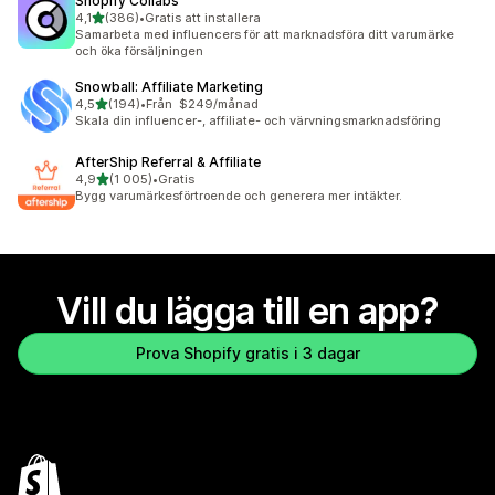
Shopify Collabs
av 5 stjärnor
4,1
(386)
•
Gratis att installera
386 recensioner totalt
Samarbeta med influencers för att marknadsföra ditt varumärke
och öka försäljningen
Snowball: Affiliate Marketing
av 5 stjärnor
4,5
(194)
•
Från $249/månad
194 recensioner totalt
Skala din influencer-, affiliate- och värvningsmarknadsföring
AfterShip Referral & Affiliate
av 5 stjärnor
4,9
(1 005)
•
Gratis
1005 recensioner totalt
Bygg varumärkesförtroende och generera mer intäkter.
Vill du lägga till en app?
Prova Shopify gratis i 3 dagar