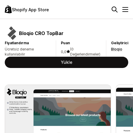
Shopify App Store
Bloqio CRO TopBar
Fiyatlandırma
Puan
Geliştirici
Ücretsiz deneme
(0
Bloqio
0,0
kullanılabilir
Değerlendirmeler)
Yükle