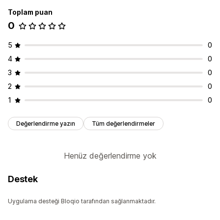
Toplam puan
0
5
0
4
0
3
0
2
0
1
0
Değerlendirme yazın
Tüm değerlendirmeler
Henüz değerlendirme yok
Destek
Uygulama desteği Bloqio tarafından sağlanmaktadır.