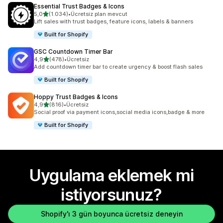
Essential Trust Badges & Icons
5 yıldız üzerinden
5,0
(1.034)
•
Ücretsiz plan mevcut
toplam 1034 değerlendirme
Lift sales with trust badges, feature icons, labels & banners
Built for Shopify
GSC Countdown Timer Bar
5 yıldız üzerinden
4,9
(478)
•
Ücretsiz
toplam 478 değerlendirme
Add countdown timer bar to create urgency & boost flash sales
Built for Shopify
Hoppy Trust Badges & Icons
5 yıldız üzerinden
4,9
(816)
•
Ücretsiz
toplam 816 değerlendirme
Social proof via payment icons,social media icons,badge & more
Built for Shopify
Uygulama eklemek mi
istiyorsunuz?
Shopify'ı 3 gün boyunca ücretsiz deneyin