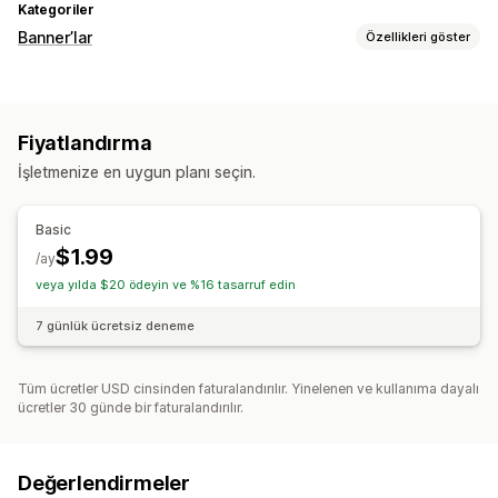
Kategoriler
Banner’lar
Özellikleri göster
Banner türü
Duyuru çubuğu
Promosyon amaçlı
Fiyatlandırma
Özelleştirme
İşletmenize en uygun planı seçin.
Banner konumu
Yapışkan ekran
Renk ve yazı tipi
Mobil duyarlı
Zamanlama
Basic
$1.99
/ay
veya yılda $20 ödeyin ve %16 tasarruf edin
7 günlük ücretsiz deneme
Tüm ücretler USD cinsinden faturalandırılır. Yinelenen ve kullanıma dayalı
ücretler 30 günde bir faturalandırılır.
Değerlendirmeler