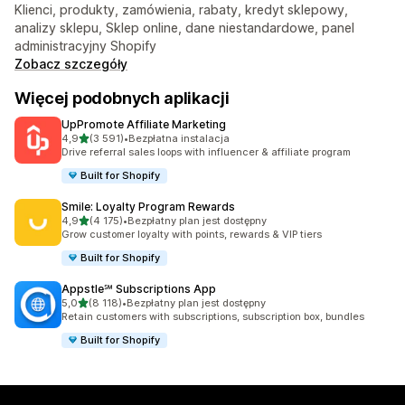
Klienci, produkty, zamówienia, rabaty, kredyt sklepowy,
analizy sklepu, Sklep online, dane niestandardowe, panel
administracyjny Shopify
Zobacz szczegóły
Więcej podobnych aplikacji
UpPromote Affiliate Marketing
na 5 gwiazdek
4,9
(3 591)
•
Bezpłatna instalacja
Łączna liczba recenzji: 3591
Drive referral sales loops with influencer & affiliate program
Built for Shopify
Smile: Loyalty Program Rewards
na 5 gwiazdek
4,9
(4 175)
•
Bezpłatny plan jest dostępny
Łączna liczba recenzji: 4175
Grow customer loyalty with points, rewards & VIP tiers
Built for Shopify
Appstle℠ Subscriptions App
na 5 gwiazdek
5,0
(8 118)
•
Bezpłatny plan jest dostępny
Łączna liczba recenzji: 8118
Retain customers with subscriptions, subscription box, bundles
Built for Shopify