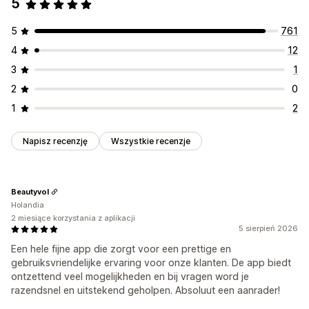
5
Nagrody, które można zaoferować
5
761
Punkty
Rabaty
Kupony
Prezenty
Karty prezentowe
4
12
Kredyt sklepowy
Nagrody POS
Stawki wysyłki
3
1
Darmowa wysyłka
Darmowe produkty
Wczesny dostęp
2
0
Wyłączny dostęp
Dodatkowe korzyści dla członków
1
2
Wydarzenia
Usługi
Niestandardowe nagrody
Napisz recenzję
Wszystkie recenzje
Beautyvol
Holandia
2 miesiące korzystania z aplikacji
5 sierpień 2026
Een hele fijne app die zorgt voor een prettige en
gebruiksvriendelijke ervaring voor onze klanten. De app biedt
ontzettend veel mogelijkheden en bij vragen word je
razendsnel en uitstekend geholpen. Absoluut een aanrader!