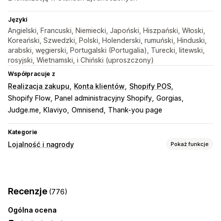
Języki
Angielski, Francuski, Niemiecki, Japoński, Hiszpański, Włoski,
Koreański, Szwedzki, Polski, Holenderski, rumuński, Hinduski,
arabski, węgierski, Portugalski (Portugalia), Turecki, litewski,
rosyjski, Wietnamski, i Chiński (uproszczony)
Współpracuje z
Realizacja zakupu
Konta klientów
Shopify POS
Shopify Flow
Panel administracyjny Shopify
Gorgias
Judge.me
Klaviyo
Omnisend
Thank-you page
Kategorie
Lojalność i nagrody
Pokaż funkcje
Rodzaje programów
Program nagród
Członkostwa
Progi cenowe VIP
Recenzje
(776)
Polecenia
Subskrypcje
Karty na pieczątki lub do dziurkowania
Ogólna ocena
Programy kart prezentowych
Programy niestandardowe