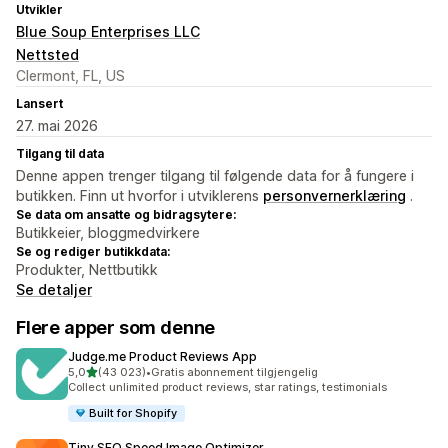
Utvikler
Blue Soup Enterprises LLC
Nettsted
Clermont, FL, US
Lansert
27. mai 2026
Tilgang til data
Denne appen trenger tilgang til følgende data for å fungere i
butikken. Finn ut hvorfor i utviklerens
personvernerklæring
.
Se data om ansatte og bidragsytere:
Butikkeier, bloggmedvirkere
Se og rediger butikkdata:
Produkter, Nettbutikk
Se detaljer
Flere apper som denne
Judge.me Product Reviews App
av 5 stjerner
5,0
(43 023)
•
Gratis abonnement tilgjengelig
Totalt 43023 omtaler
Collect unlimited product reviews, star ratings, testimonials
Built for Shopify
Tiny SEO Speed Image Optimizer