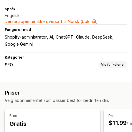
Språk
Engelsk
Denne appen er ikke oversatt til Norsk (bokmål)
Fungerer med
Shopify-administrator
AI
ChatGPT
Claude
DeepSeek
Google Gemini
Kategorier
SEO
Vis funksjoner
SEO-verktøy
Ødelagte lenker
Sideindeksering
AI-generering
Priser
Innholdsoptimalisering
Velg abonnementet som passer best for bedriften din.
Overvåkning av ytelse
SEO-poeng
Lenkeanalyse
Innholdsanalyse
Free
Pro
$11.99
Gratis
/ 