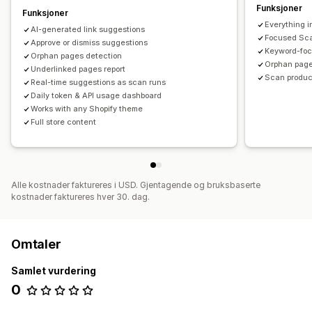
Funksjoner
Funksjoner
Everything i
AI-generated link suggestions
Focused Sca
Approve or dismiss suggestions
Keyword-fo
Orphan pages detection
Orphan page
Underlinked pages report
Scan produc
Real-time suggestions as scan runs
Daily token & API usage dashboard
Works with any Shopify theme
Full store content
Alle kostnader faktureres i USD. Gjentagende og bruksbaserte
kostnader faktureres hver 30. dag.
Omtaler
Samlet vurdering
0