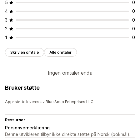
5
0
4
0
3
0
2
0
1
0
Skriv en omtale
Alle omtaler
Ingen omtaler enda
Brukerstøtte
App-støtte leveres av Blue Soup Enterprises LLC.
Ressurser
Personvernerklæring
Denne utvikleren tilbyr ikke direkte støtte på Norsk (bokmål).