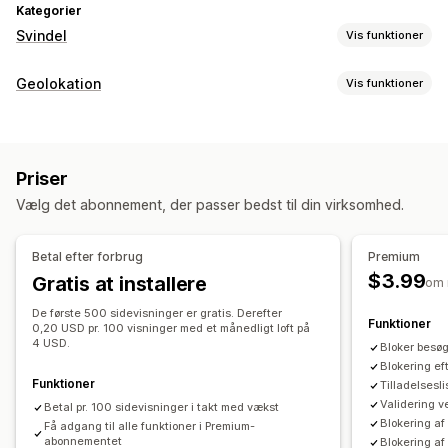
Kategorier
Svindel
Vis funktioner
Svindeltyper
Geolokation
Vis funktioner
Bots
Falske konti
Phishing
Blokering
Forebyggelsesværktøjer
Lande
Stater
Byer
Bots
IP-adresser
VPNs
Proxyer
Annuller automatisk
Tilpassede regler
Blokeringslister
Priser
Hvidliste
Geolokationsomdirigering
Indholdsbeskyttelse
Vælg det abonnement, der passer bedst til din virksomhed.
Omdirigeringer
Spamblokering
Botregistrering
Svindelfiltre
IP-adresse
Land
Automatisk omdirigering
Betal efter forbrug
Premium
Underretninger og analyse
Manuel omdirigering
Sporing
Analyser
$3.99
Gratis at installere
om
Mistænkelig aktivitet
Svindelnotifikationer
Indstillinger for tilpasning til lokale forhold
Analyse af besøgende
Risikounderretninger
De første 500 sidevisninger er gratis. Derefter
Funktioner
0,20 USD pr. 100 visninger med et månedligt loft på
Landevælger
Mailnotifikationer
4 USD.
Bloker besø
Blokering eft
Funktioner
Tilladelsesl
Validering 
Betal pr. 100 sidevisninger i takt med vækst
Blokering af
Få adgang til alle funktioner i Premium-
abonnementet
Blokering a