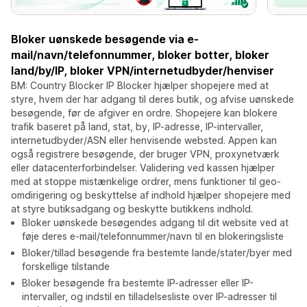
Bloker uønskede besøgende via e-
mail/navn/telefonnummer, bloker botter, bloker
land/by/IP, bloker VPN/internetudbyder/henviser
BM: Country Blocker IP Blocker hjælper shopejere med at
styre, hvem der har adgang til deres butik, og afvise uønskede
besøgende, før de afgiver en ordre. Shopejere kan blokere
trafik baseret på land, stat, by, IP-adresse, IP-intervaller,
internetudbyder/ASN eller henvisende websted. Appen kan
også registrere besøgende, der bruger VPN, proxynetværk
eller datacenterforbindelser. Validering ved kassen hjælper
med at stoppe mistænkelige ordrer, mens funktioner til geo-
omdirigering og beskyttelse af indhold hjælper shopejere med
at styre butiksadgang og beskytte butikkens indhold.
Bloker uønskede besøgendes adgang til dit website ved at
føje deres e-mail/telefonnummer/navn til en blokeringsliste
Bloker/tillad besøgende fra bestemte lande/stater/byer med
forskellige tilstande
Bloker besøgende fra bestemte IP-adresser eller IP-
intervaller, og indstil en tilladelsesliste over IP-adresser til