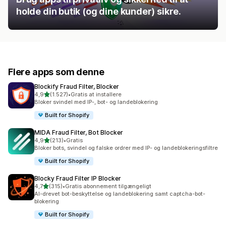
holde din butik (og dine kunder) sikre.
Flere apps som denne
Blockify Fraud Filter, Blocker
ud af 5 stjerner
4,9
(1.527)
•
Gratis at installere
1527 anmeldelser i alt
Bloker svindel med IP-, bot- og landeblokering
Built for Shopify
MIDA Fraud Filter, Bot Blocker
ud af 5 stjerner
4,9
(213)
•
Gratis
213 anmeldelser i alt
Bloker bots, svindel og falske ordrer med IP- og landeblokeringsfiltre
Built for Shopify
Blocky Fraud Filter IP Blocker
ud af 5 stjerner
4,7
(315)
•
Gratis abonnement tilgængeligt
315 anmeldelser i alt
AI-drevet bot-beskyttelse og landeblokering samt captcha-bot-
blokering
Built for Shopify