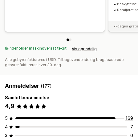
Beskyttelse 
Detaljeret b
7-dages grati
Indeholder maskinoversat tekst
Vis oprindelig
Alle gebyrer faktureres i USD. Tilbagevendende og brugsbaserede
gebyrer faktureres hver 30. dag.
Anmeldelser
(177)
Samlet bedømmelse
4,9
5
169
4
7
3
0