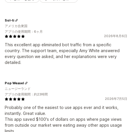
Sol-ti
アメリカ合衆国
アプリの使用期間：6ヶ月
2026年8月6日
This excellent app eliminated bot traffic from a specific
country. The support team, especially Amy White answered
every question we asked, and her explanations were very
detailed.
Pop Weasel
ニュージーランド
アプリの使用期間：約23時間
2026年7月5日
Probably one of the easiest to use apps ever and it works,
instantly. Great value.
This app saved $100's of dollars on apps where page views
from outside our market were eating away other apps usage
limits