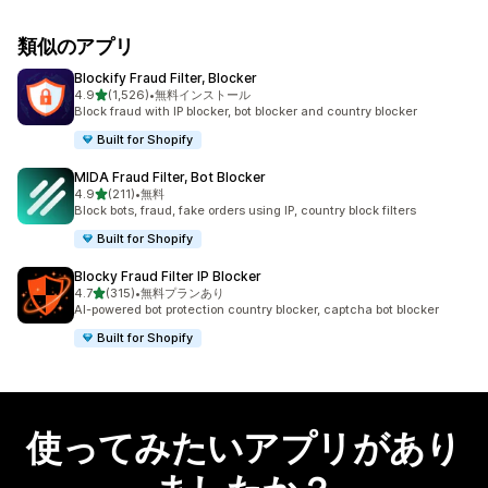
類似のアプリ
Blockify Fraud Filter, Blocker
5つ星中
4.9
(1,526)
•
無料インストール
合計レビュー数：1526件
Block fraud with IP blocker, bot blocker and country blocker
Built for Shopify
MIDA Fraud Filter, Bot Blocker
5つ星中
4.9
(211)
•
無料
合計レビュー数：211件
Block bots, fraud, fake orders using IP, country block filters
Built for Shopify
Blocky Fraud Filter IP Blocker
5つ星中
4.7
(315)
•
無料プランあり
合計レビュー数：315件
AI-powered bot protection country blocker, captcha bot blocker
Built for Shopify
使ってみたいアプリがあり