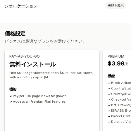
不正注文タイプ
ジオロケーション
機能を表示
ボット
偽アカウント
フィッシング
ブロック
防止ツール
国
都道府県/州
都市
ボット
IPアドレス
VPN
プロキシ
自動キャンセル
カスタムルール
ブロックリスト
価格設定
ホワイトリスト
ジオロケーションリダイレクト
コンテンツ保護
スパムブロック
ビジネスに最適なプランをお選びください。
リダイレクト
ボット検出
不正注文フィルター
IPアドレス
国
自動リダイレクト
手動リダイレクト
追跡
分析
PAY-AS-YOU-GO
PREMIUM
アラートと分析
$3.99
無料インストール
ローカライズ設定
/月
不審な行為
不正注文通知
訪問者分析
リスクレポート
国セレクター
メール通知
First 500 page views free, then $0.20 per 100 views,
機能
with a monthly cap of $4.
Block visito
Country/Stat
機能
Country/IP wh
Pay per 100 page views for growth
Checkout Va
Access all Premium Plan features
Bot, Crawler
ISP/ASN Bloc
Protect Con
Detailed Visi