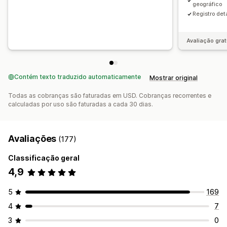
geográfico
Registro det
Avaliação grat
Contém texto traduzido automaticamente
Mostrar original
Todas as cobranças são faturadas em USD. Cobranças recorrentes e
calculadas por uso são faturadas a cada 30 dias.
Avaliações
(177)
Classificação geral
4,9
5
169
4
7
3
0