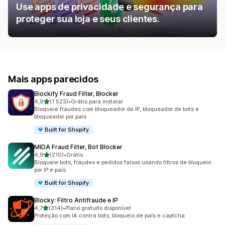
Use apps de privacidade e segurança para
proteger sua loja e seus clientes.
Mais apps parecidos
Blockify Fraud Filter, Blocker
de 5 estrelas
4,9
(1.523)
•
Grátis para instalar
1523 avaliações ao todo
Bloqueie fraudes com bloqueador de IP, bloqueador de bots e
bloqueador por país
Built for Shopify
MIDA Fraud Filter, Bot Blocker
de 5 estrelas
4,9
(210)
•
Grátis
210 avaliações ao todo
Bloqueie bots, fraudes e pedidos falsos usando filtros de bloqueio
por IP e país
Built for Shopify
Blocky: Filtro Antifraude e IP
de 5 estrelas
4,7
(314)
•
Plano gratuito disponível
314 avaliações ao todo
Proteção com IA contra bots, bloqueio de país e captcha