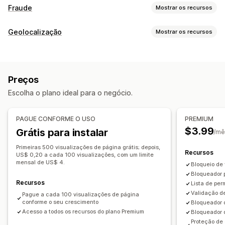
Fraude
Mostrar os recursos
Tipos de fraude
Geolocalização
Mostrar os recursos
Bots
Contas falsas
Phishing
Bloqueio
Ferramentas de prevenção
Países
Estados
Cidades
Bots
Endereços IP
VPNs
Cancelamento automático
Regras personalizadas
Preços
Proxies
Lista de permissões
Listas de bloqueio
Redirecionamentos por geolocalização
Escolha o plano ideal para o negócio.
Redirecionamentos
Proteção de conteúdo
Bloqueio de spam
Endereço IP
País
Redirecionamento automático
Detecção de bots
Filtros de fraude
PAGUE CONFORME O USO
PREMIUM
Redirecionamento manual
Acompanhamento
Análises
$3.99
Grátis para instalar
/mê
Alertas e análises
Configurações de localização
Atividade suspeita
Avisos de fraude
Primeiras 500 visualizações de página grátis; depois,
Recursos
US$ 0,20 a cada 100 visualizações, com um limite
Seletor de país
Análises de visitantes
Relatórios de alto risco
mensal de US$ 4.
Bloqueio de 
Notificações por e-mail
Bloqueador p
Recursos
Lista de per
Validação d
Pague a cada 100 visualizações de página
conforme o seu crescimento
Bloqueador d
Acesso a todos os recursos do plano Premium
Bloqueador 
Proteção de