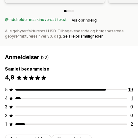
Indeholder maskinoversat tekst
Vis oprindelig
Alle gebyrer faktureres i USD. Tilbagevendende og brugsbaserede
gebyrer faktureres hver 30. dag.
Se alle prismuligheder
Anmeldelser
(22)
Samlet bedømmelse
4,9
5
19
4
1
3
0
2
0
1
2