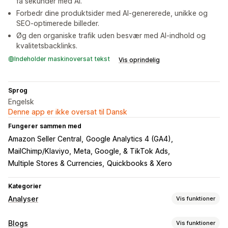
få sekunder med AI.
Forbedr dine produktsider med AI-genererede, unikke og
SEO-optimerede billeder.
Øg den organiske trafik uden besvær med AI-indhold og
kvalitetsbacklinks.
Indeholder maskinoversat tekst
Vis oprindelig
Sprog
Engelsk
Denne app er ikke oversat til Dansk
Fungerer sammen med
Amazon Seller Central
Google Analytics 4 (GA4)
MailChimp/Klaviyo
Meta, Google, & TikTok Ads
Multiple Stores & Currencies
Quickbooks & Xero
Kategorier
Analyser
Vis funktioner
Kundeadfærd
Blogs
Vis funktioner