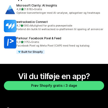
Microsoft Clarity: AI Insights
ud af 5 stjerner
4,6
(1.818)
•
Gratis
1818 anmeldelser i alt
Optimer konverteringer med AI-analyse, optagelser og heatmaps
wetracked.io Connect
ud af 5 stjerner
4,7
(98)
•
Mulighed for gratis prøveperiode
98 anmeldelser i alt
Forbind din butik til wetracked.io-platformen til sporing af annoncer
Parkour: Facebook Pixel & Feed
ud af 5 stjerner
5,0
(175)
•
Gratis
175 anmeldelser i alt
Facebook Pixel og Meta Pixel (CAPI) med feed og katalog
Built for Shopify
Vil du tilføje en app?
Prøv Shopify gratis i 3 dage