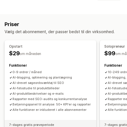
Sporing i realtid
Eventsporing
Segmentering
Skabelse af indhold
Sidevisninger
Levetidsværdi
Generering med kunstig intelligens
Anbefalede emner
Markedsføring og salg
Priser
Masseoprettelse
Flere sprog
Integrerede produkter
Indblik med kunstig intelligens
ROAS
Profitindblik
Vælg det abonnement, der passer bedst til din virksomhed.
Billeder
Automatisk planlægning
Købssporing
SEO
Opstart
Solopreneur
Visualiseringer og rapporter
Søgeordsoptimering
Metatags
Alternative tags
$29
$99
om måneden
om må
Heatmaps
Kontrolpanel med analyser
SEO-analyse
Artikeltags
Interne links
Tilpassede kontrolpaneler
Rapporter for flere butikker
Optimering af webadresser
Scoringsværktøj
Analyser
Funktioner
Funktioner
Tilpassede rapporter
Dataeksport
Historisk analyse
0-9 ordrer / måned
10-249 ordr
Visningsindstillinger
Prognose
Planlægning af rapporter
Notifikationer
AI-blogging, optimering og planlægning
AI-blogging,
Tilpasset branding
AI-drevet søgeordsværktøj til SEO
Tilpasset kode
AI-drevet sø
AI-fotostudie til produktbilleder
AI-fotostudie
AI-produktbeskrivelser og e-mails
AI-produktbe
Rapporter med SEO-audits og konkurrentanalyse
Rapporter m
Betjeningspanel til analyse: 50+ KPI'er og rapporter
Betjeningspa
Alle funktioner er inkluderet i alle abonnementer
Alle funktio
7-dages gratis prøveperiode
7-dages grati