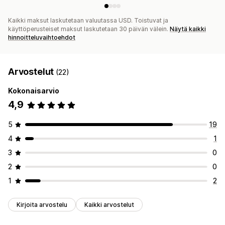
Kaikki maksut laskutetaan valuutassa USD. Toistuvat ja
käyttöperusteiset maksut laskutetaan 30 päivän välein.
Näytä kaikki
hinnoitteluvaihtoehdot
Arvostelut
(22)
Kokonaisarvio
4,9
5
19
4
1
3
0
2
0
1
2
Kirjoita arvostelu
Kaikki arvostelut