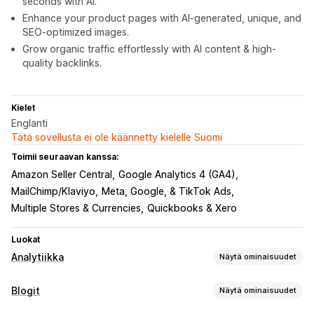
seconds with AI.
Enhance your product pages with AI-generated, unique, and
SEO-optimized images.
Grow organic traffic effortlessly with AI content & high-
quality backlinks.
Kielet
Englanti
Tätä sovellusta ei ole käännetty kielelle Suomi
Toimii seuraavan kanssa:
Amazon Seller Central
Google Analytics 4 (GA4)
MailChimp/Klaviyo
Meta, Google, & TikTok Ads
Multiple Stores & Currencies
Quickbooks & Xero
Luokat
Analytiikka
Näytä ominaisuudet
Asiakkaiden käyttäytyminen
Blogit
Näytä ominaisuudet
Reaaliaikainen seuranta
Tapahtumien seuranta