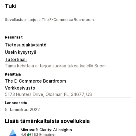
Tuki
Sovellustuen tarjoaa The E-Commerce Boardroom.
Resurssit
Tietosuojakäytäntö
Usein kysyttyä
Tutortiaali
Tämä kehittäjä ei tarjoa suoraa tukea kielellä Suomi.
Kehittäjä
The E-Commerce Boardroom
Verkkosivusto
5173 Hunters Drive, Oldsmar, FL, 34677, US
Lanseerattu
5. tammikuu 2022
Lisää tämänkaltaisia sovelluksia
Microsoft Clarity: AI Insights
/ 5 tähteä
4,6
(1 821)
•
Ilmainen