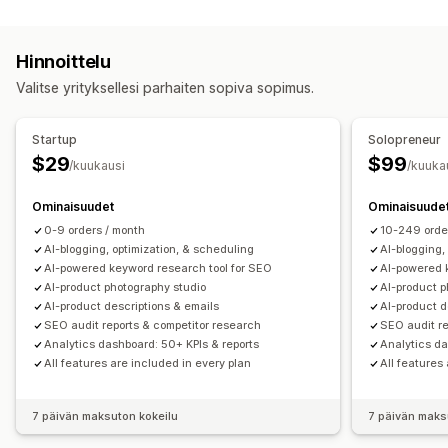
Sisällöntuotanto
Segmentointi
Sivun katselukerrat
Elinkaariarvo (LTV)
Tekoälygenerointi
Suositellut aiheet
Joukkoluominen
Markkinointi ja myynti
Hinnoittelu
Monikielisyys
Sulautetut tuotteet
Kuvat
Tekoälytiedot
Mainontakulujen tuotto (ROAS)
Valitse yrityksellesi parhaiten sopiva sopimus.
Automaattinen ajastaminen
Voittoa koskevat tiedot
Ostosten seuranta
Hakukoneoptimointi
Startup
Solopreneur
Kuvalliset materiaalit ja raportit
Avainsanaoptimointi
Meta-tunnisteet
$29
$99
/kuukausi
/kuuka
Lämpökartat
Analytiikan dashboard
Vaihtoehtoiset tunnisteet
SEO-analyysi
Mukautetut dashboardit
Raportit useista kaupoista
Artikkelin tunnisteet
Sisäinen linkitys
URL-optimointi
Ominaisuudet
Ominaisuude
Mukautetut raportit
Tietojen vienti
Historiallinen analyysi
Pisteytystyökalu
0-9 orders / month
Analytiikka
10-249 orde
Ennakoiminen
Raportoinnin ajastaminen
Ilmoitukset
AI-blogging, optimization, & scheduling
AI-blogging,
Näyttövaihtoehdot
AI-powered keyword research tool for SEO
AI-powered 
AI-product photography studio
AI-product p
Mukautettu brändäys
Mukautettu koodi
AI-product descriptions & emails
AI-product d
SEO audit reports & competitor research
SEO audit re
Analytics dashboard: 50+ KPIs & reports
Analytics da
All features are included in every plan
All features
7 päivän maksuton kokeilu
7 päivän maks