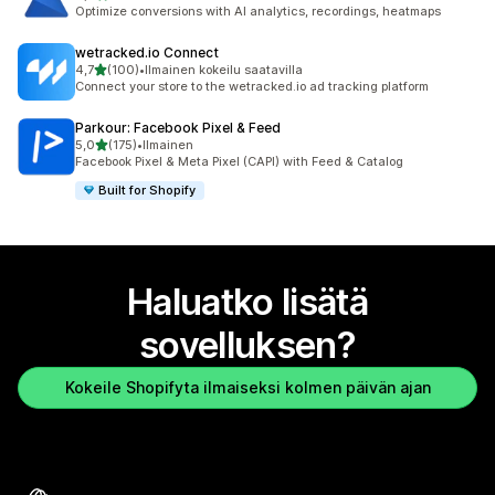
1821 arvostelua yhteensä
Optimize conversions with AI analytics, recordings, heatmaps
wetracked.io Connect
/ 5 tähteä
4,7
(100)
•
Ilmainen kokeilu saatavilla
100 arvostelua yhteensä
Connect your store to the wetracked.io ad tracking platform
Parkour: Facebook Pixel & Feed
/ 5 tähteä
5,0
(175)
•
Ilmainen
175 arvostelua yhteensä
Facebook Pixel & Meta Pixel (CAPI) with Feed & Catalog
Built for Shopify
Haluatko lisätä
sovelluksen?
Kokeile Shopifyta ilmaiseksi kolmen päivän ajan