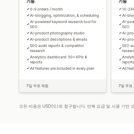
기능
기능
0-9 orders / month
10-249
AI-blogging, optimization, & scheduling
AI-blo
AI-powered keyword research tool for
AI-pow
SEO
SEO
AI-product photography studio
AI-pro
AI-product descriptions & emails
AI-pro
SEO audit reports & competitor
SEO au
research
resear
Analytics dashboard: 50+ KPIs &
Analyt
reports
report
All features are included in every plan
All fea
7일 무료 체험
7일 무료
모든 비용은 USD(으)로 청구됩니다. 반복 요금 및 사용 기반