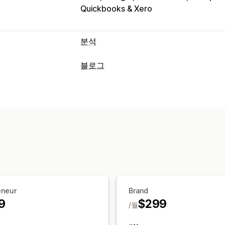
Quickbooks & Xero
분석
고객 행동
블로그
실시간 추적
이벤트 추적
세분화
페이지
콘텐츠 생성
마케팅 및 판매
AI 생성
추천 주제
대량 작성
여러 언어
AI 분석 정보
ROAS
수익 분석 정보
구
SEO
시각화 및 보고서
키워드 최적화
메타 태그
Alt 태그
SE
히트맵
분석 대시보드
사용자 지정 대
URL 최적화
채점 도구
분석
사용자 지정 보고서
데이터 내보내기
과
표시 옵션
사용자 지정 브랜딩
사용자 지정 코드
eneur
Brand
9
$299
/월