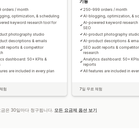
기능
 orders / month
250-999 orders / month
gging, optimization, & scheduling
AI-blogging, optimization, & s
ered keyword research tool for
AI-powered keyword research t
SEO
duct photography studio
AI-product photography studi
duct descriptions & emails
AI-product descriptions & emai
dit reports & competitor
SEO audit reports & competitor
ch
research
ics dashboard: 50+ KPIs &
Analytics dashboard: 50+ KPIs
s
reports
tures are included in every plan
All features are included in eve
 체험
7일 무료 체험
 요금은 30일마다 청구됩니다.
모든 요금제 옵션 보기