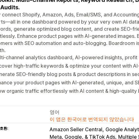
Audits.
y connect Shopify, Amazon, Ads, Email/SMS, and Accountin
ts—all in one dashboard powered by your very own AI data s
rds, generate optimized blog content, and create SEO-frie
tlessly. Enhance product pages with AI-generated images. B
mers with SEO automation and auto-blogging. Boardroom is
th.
ti-channel analytics dashboard, AI-powered insights, profit
over high-traffic keywords & optimize your content with A
erate SEO-friendly blog posts & product descriptions in se
hance your product pages with AI-generated, unique, and 
w organic traffic effortlessly with AI content & high-quality 
영어
이 앱은 한국어로 번역되지 않았습니다
호환:
Amazon Seller Central
Google Analyt
Meta, Google, & TikTok Ads
Multiple