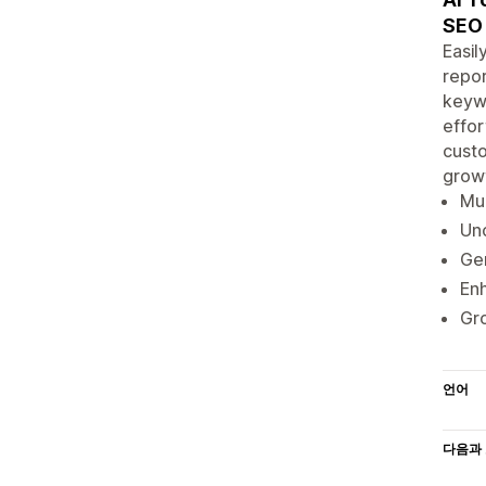
SEO 
Easil
repor
keywo
effor
custo
grow
Mul
Unc
Gen
En
Gro
언어
다음과 