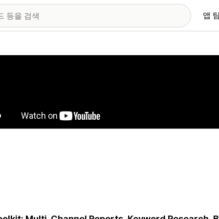
앱 
 이미지 갤러리
oolkit: Multi-Channel Reports, Keyword Research, B