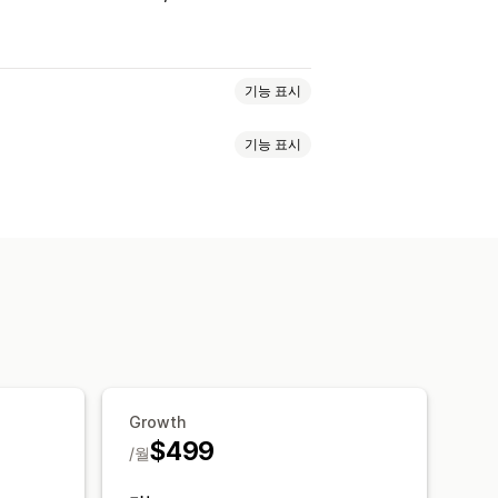
기능 표시
기능 표시
 보기
고객 평생 가치(LTV)
임베디드 제품
이미지
자동 일정
매 추적
O 분석
기사 태그
내부 연결
시보드
멀티스토어 보고서
거 분석
예측
보고서 예약
알림
Growth
$499
/월