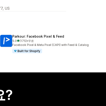
77, US
Parkour: Facebook Pixel & Feed
별 5개 중
5.0
(175)
•
무료
총 리뷰 175개
Facebook Pixel & Meta Pixel (CAPI) with Feed & Catalog
Built for Shopify
요?