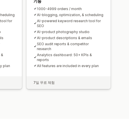
기능
1000-4999 orders / month
cheduling
AI-blogging, optimization, & scheduling
ool for
AI-powered keyword research tool for
SEO
o
AI-product photography studio
ls
AI-product descriptions & emails
SEO audit reports & competitor
research
 &
Analytics dashboard: 50+ KPIs &
reports
ry plan
All features are included in every plan
7일 무료 체험