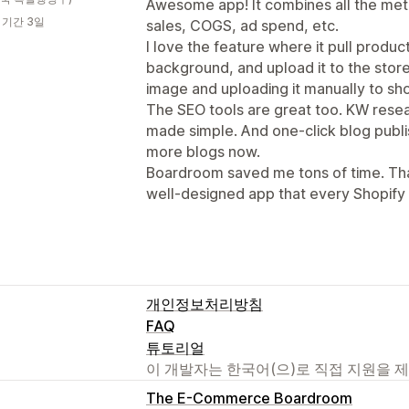
Awesome app! It combines all the metr
 기간 3일
sales, COGS, ad spend, etc.
I love the feature where it pull produ
background, and upload it to the store
image and uploading it manually to sho
The SEO tools are great too. KW rese
made simple. And one-click blog publis
more blogs now.
Boardroom saved me tons of time. Than
well-designed app that every Shopify
개인정보처리방침
FAQ
튜토리얼
이 개발자는 한국어(으)로 직접 지원을 
The E-Commerce Boardroom