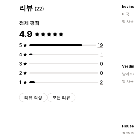
리뷰
kevins
(22)
미국
앱 사용
전체 평점
4.9
5
19
4
1
3
0
Verdin
2
0
남아프
앱 사용
1
2
리뷰 작성
모든 리뷰
홍콩(중