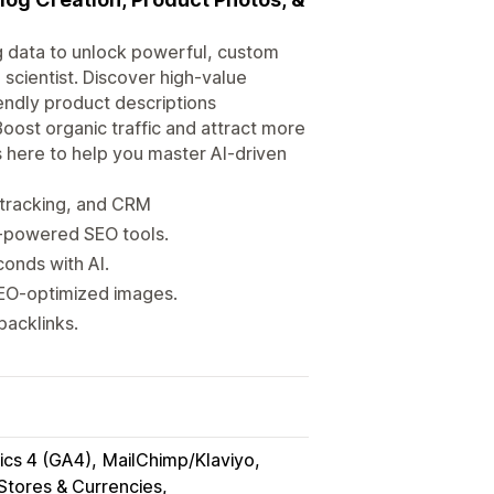
g data to unlock powerful, custom
cientist. Discover high-value
ndly product descriptions
oost organic traffic and attract more
 here to help you master AI-driven
 tracking, and CRM
I-powered SEO tools.
conds with AI.
SEO-optimized images.
backlinks.
ics 4 (GA4)
MailChimp/Klaviyo
 Stores & Currencies