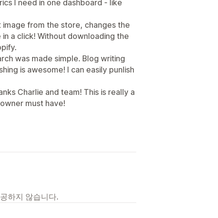
ics I need in one dashboard - like
ct image from the store, changes the
 in a click! Without downloading the
pify.
arch was made simple. Blog writing
hing is awesome! I can easily punlish
ks Charlie and team! This is really a
 owner must have!
제공하지 않습니다.