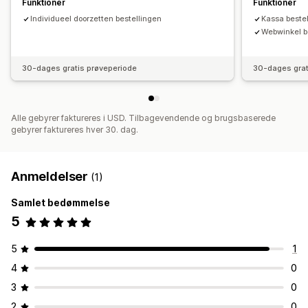
Funktioner
Funktioner
Individueel doorzetten bestellingen
Kassa beste
Webwinkel be
30-dages gratis prøveperiode
30-dages grat
Alle gebyrer faktureres i USD. Tilbagevendende og brugsbaserede
gebyrer faktureres hver 30. dag.
Anmeldelser
(1)
Samlet bedømmelse
5
5
1
4
0
3
0
2
0