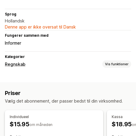
Sprog
Hollandsk
Denne app er ikke oversat til Dansk
Fungerer sammen med
Informer
Kategorier
Regnskab
Vis funktioner
Regnskabsrapporter
Indkomst og saldo
Likviditet
Omsætningsskat
Priser
Finansiel drift
Vælg det abonnement, der passer bedst til din virksomhed.
Fakturering
Debitorer
Automatisk datasynkronisering
Individueel
Kassa
$15.95
$18.95
Oversigt over dagligt salg
Ordredetaljer
Transaktioner
om måneden
o
Kortlægning af omsætningsskat
Import af historiske data