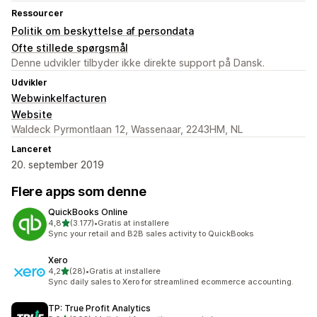
Ressourcer
Politik om beskyttelse af persondata
Ofte stillede spørgsmål
Denne udvikler tilbyder ikke direkte support på Dansk.
Udvikler
Webwinkelfacturen
Website
Waldeck Pyrmontlaan 12, Wassenaar, 2243HM, NL
Lanceret
20. september 2019
Flere apps som denne
QuickBooks Online
ud af 5 stjerner
4,8
(3.177)
•
Gratis at installere
3177 anmeldelser i alt
Sync your retail and B2B sales activity to QuickBooks
Xero
ud af 5 stjerner
4,2
(28)
•
Gratis at installere
28 anmeldelser i alt
Sync daily sales to Xero for streamlined ecommerce accounting.
TP: True Profit Analytics