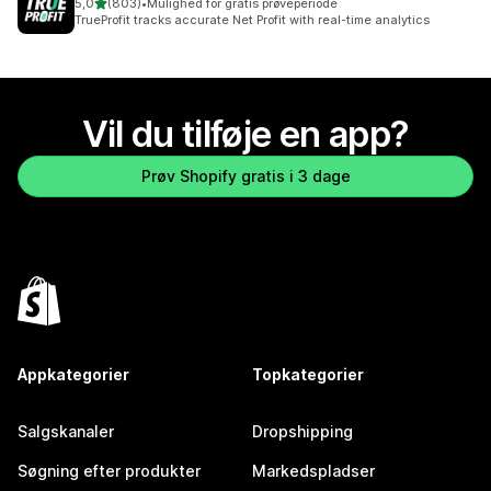
ud af 5 stjerner
5,0
(803)
•
Mulighed for gratis prøveperiode
803 anmeldelser i alt
TrueProfit tracks accurate Net Profit with real-time analytics
Vil du tilføje en app?
Prøv Shopify gratis i 3 dage
Appkategorier
Topkategorier
Salgskanaler
Dropshipping
Søgning efter produkter
Markedspladser