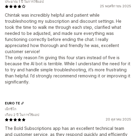
ประมาณ 1 ปี ในการใช้แอป
25 พฤศจิกายน 2025
Chintak was incredibly helpful and patient while
troubleshooting my subscription and discount settings. He
took the time to walk me through each step, clarified what
needed to be adjusted, and made sure everything was
functioning correctly before ending the chat. I really
appreciated how thorough and friendly he was, excellent
customer service!
The only reason I’m giving this four stars instead of five is
because the AI bot is terrible. While I understand the need for it
to try and handle simple troubleshooting, it’s more frustrating
than helpful. I’d strongly recommend removing it or improving it
significantly.
EURO TE
เม็กซิโก
เกือบ 2 ปี ในการใช้แอป
20 ตุลาคม 2025
The Bold Subscriptions app has an excellent technical team
and customer service, as they respond quickly and efficiently