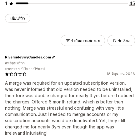
1
45
เขียนรีวิว
จำกัดการแสดงผล
จัดเรียง
RiversideSoyCandles.com
สหรัฐอเมริกา
มากกว่า 2 ปี ในการใช้แอป
18 มิถุนายน 2026
A merge was required for an updated subscription version,
was never informed that old version needed to be uninstalled,
therefore was double charged for nearly 3 yrs before I noticed
the charges. Offered 6 month refund, which is better than
nothing. Merge was stressful and confusing with very little
communication. Just I needed to merge accounts or my
subscription accounts would be deactivated. Yet, they still
charged me for nearly 3yrs even though the app was
irrelevant! Infuriating!