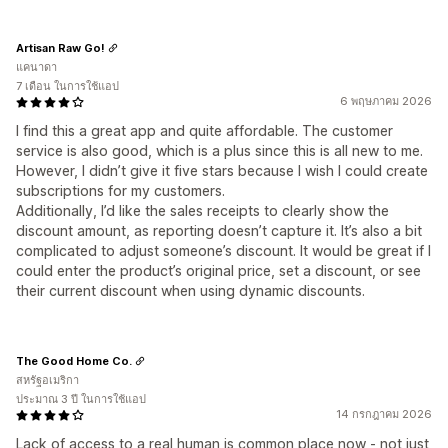
Artisan Raw Go!
แคนาดา
7 เดือน ในการใช้แอป
6 พฤษภาคม 2026
I find this a great app and quite affordable. The customer
service is also good, which is a plus since this is all new to me.
However, I didn’t give it five stars because I wish I could create
subscriptions for my customers.
Additionally, I’d like the sales receipts to clearly show the
discount amount, as reporting doesn’t capture it. It’s also a bit
complicated to adjust someone’s discount. It would be great if I
could enter the product’s original price, set a discount, or see
their current discount when using dynamic discounts.
The Good Home Co.
สหรัฐอเมริกา
ประมาณ 3 ปี ในการใช้แอป
14 กรกฎาคม 2026
Lack of access to a real human is common place now - not just