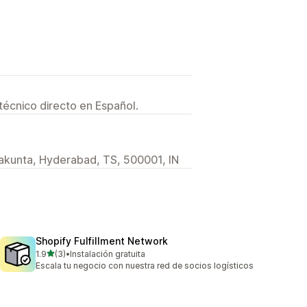
técnico directo en Español.
lakunta, Hyderabad, TS, 500001, IN
Shopify Fulfillment Network
de 5 estrellas
1.9
(3)
•
Instalación gratuita
3 reseñas en total
Escala tu negocio con nuestra red de socios logísticos