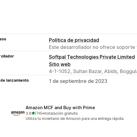
sos
Política de privacidad
Este desarrollador no ofrece soporte 
ollador
Softpal Technologies Private Limited
Sitio web
4-1-1052, Sultan Bazar, Abids, Boggu
 de lanzamiento
1 de septiembre de 2023
Amazon MCF and Buy with Prime
de 5 estrellas
3.6
(74)
•
Instalación gratuita
74 reseñas en total
Utiliza tu inventario de Amazon para una entrega rápida.