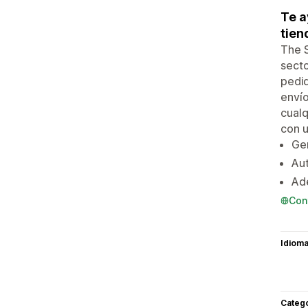
Te a
tien
The S
secto
pedid
envío
cualq
con u
Gen
Aut
Ad
Con
Idiom
Categ