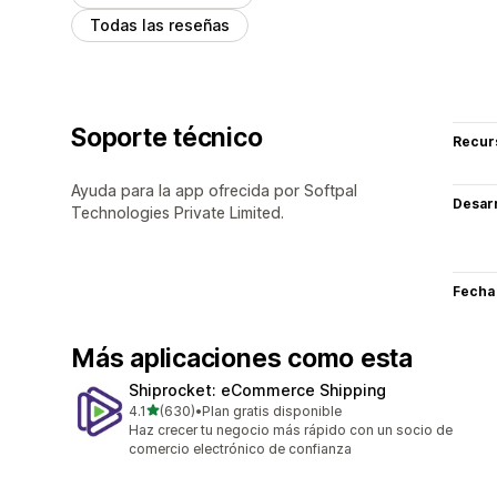
Todas las reseñas
Soporte técnico
Recur
Ayuda para la app ofrecida por Softpal
Desarr
Technologies Private Limited.
Fecha
Más aplicaciones como esta
Shiprocket: eCommerce Shipping
de 5 estrellas
4.1
(630)
•
Plan gratis disponible
630 reseñas en total
Haz crecer tu negocio más rápido con un socio de
comercio electrónico de confianza