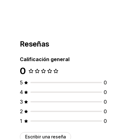
Reseñas
Calificación general
0
5
0
4
0
3
0
2
0
1
0
Escribir una reseña