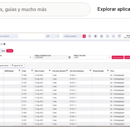
Explorar aplic
ía de imágenes destacadas