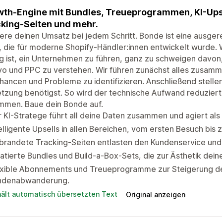
th-Engine mit Bundles, Treueprogrammen, KI-Ups
king-Seiten und mehr.
ere deinen Umsatz bei jedem Schritt. Bonde ist eine ausger
, die für moderne Shopify-Händler:innen entwickelt wurde. 
 ist, ein Unternehmen zu führen, ganz zu schweigen davon,
yo und PPC zu verstehen. Wir führen zunächst alles zusamm
ancen und Probleme zu identifizieren. Anschließend stellen w
zung benötigst. So wird der technische Aufwand reduziert u
mmen. Baue dein Bonde auf.
 KI-Stratege führt all deine Daten zusammen und agiert als
elligente Upsells in allen Bereichen, vom ersten Besuch bis
brandete Tracking-Seiten entlasten den Kundenservice und
atierte Bundles und Build-a-Box-Sets, die zur Ästhetik dei
exible Abonnements und Treueprogramme zur Steigerung de
ndenabwanderung.
hält automatisch übersetzten Text
Original anzeigen