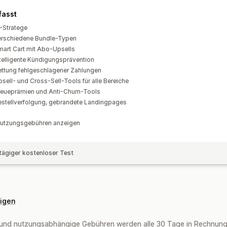
fasst
-Stratege
erschiedene Bundle-Typen
mart Cart mit Abo-Upsells
telligente Kündigungsprävention
ettung fehlgeschlagener Zahlungen
sell- und Cross-Sell-Tools für alle Bereiche
reueprämien und Anti-Churn-Tools
estellverfolgung, gebrandete Landingpages
utzungsgebühren anzeigen
tägiger kostenloser Test
eigen
und nutzungsabhängige Gebühren werden alle 30 Tage in Rechnung g