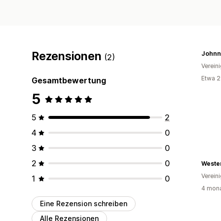
Rezensionen
Johnn
(2)
Verein
Etwa 2
Gesamtbewertung
5
5
2
4
0
3
0
2
0
Verein
1
0
4 mona
Eine Rezension schreiben
Alle Rezensionen