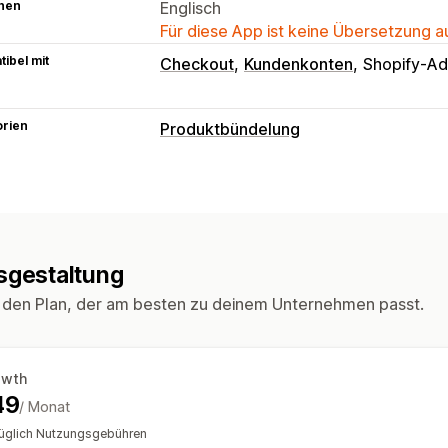
hen
Englisch
Für diese App ist keine Übersetzung 
ibel mit
Checkout
Kundenkonten
Shopify-Ad
orien
Produktbündelung
Bundle-Typen
Feste Bundles
Multipacks
Mix-and-M
Bundles mit unendlich vielen Möglich
Probepackungen
Großhandels-Bundl
sgestaltung
Digitale Produkte
Physische Produkt
 den Plan, der am besten zu deinem Unternehmen passt.
Die Preise kannst du festlegen
Feste Preisgestaltung
Preisstaffelun
Mengenrabatte
Prozentuale Rabatte
owth
49
/ Monat
üglich Nutzungsgebühren