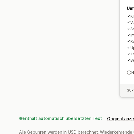
Um
KI
V
S
In
R
Up
T
B
N
30-
Enthält automatisch übersetzten Text
Original anz
Alle Gebühren werden in USD berechnet. Wiederkehrende 