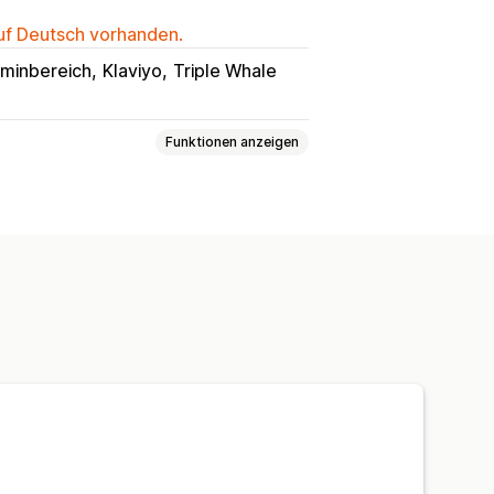
auf Deutsch vorhanden.
minbereich
Klaviyo
Triple Whale
Funktionen anzeigen
atch-Bundles
Varianten-Bundles
keiten
Zusammenstellen einer Box
es
Cross-Selling-Bundles
e
Individuelle Bundles
g
Mengenstaffelungen
Massenpreise
Dynamische Preise