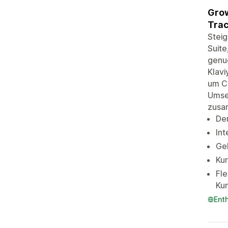
Grow
Trac
Steig
Suite
genug
Klavi
um Ch
Umset
zusa
Der
Int
Ge
Kur
Fl
Ku
Ent