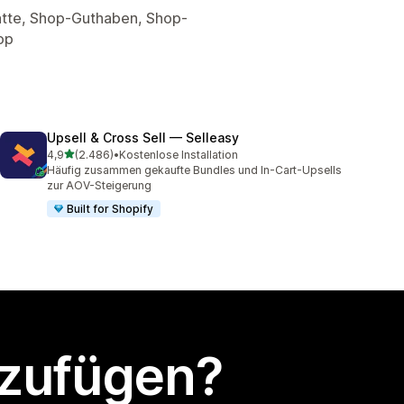
atte, Shop-Guthaben, Shop-
op
Upsell & Cross Sell — Selleasy
von 5 Sternen
4,9
(2.486)
•
Kostenlose Installation
2486 Rezensionen insgesamt
Häufig zusammen gekaufte Bundles und In-Cart-Upsells
zur AOV-Steigerung
Built for Shopify
nzufügen?