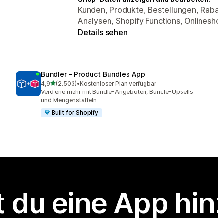
Kunden, Produkte, Bestellungen, Rab
Analysen, Shopify Functions, Onlinesh
Details sehen
Bundler ‑ Product Bundles App
von 5 Sternen
4,9
(2.503)
•
Kostenloser Plan verfügbar
2503 Rezensionen insgesamt
Verdiene mehr mit Bundle-Angeboten, Bundle-Upsells
und Mengenstaffeln
Built for Shopify
 du eine App hi