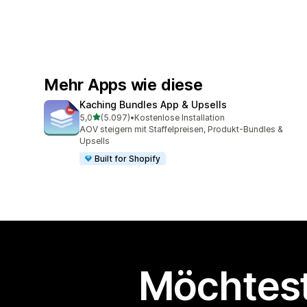
Mehr Apps wie diese
Kaching Bundles App & Upsells
von 5 Sternen
5,0
(5.097)
•
Kostenlose Installation
5097 Rezensionen insgesamt
AOV steigern mit Staffelpreisen, Produkt-Bundles &
Upsells
Built for Shopify
Möchtest