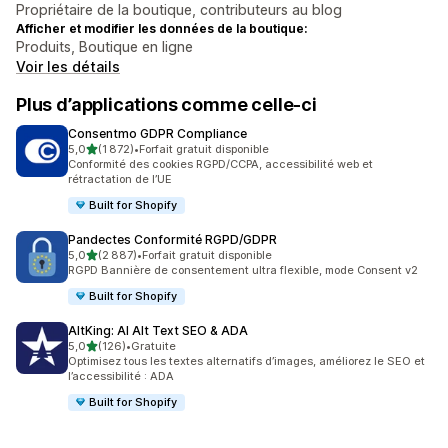
Propriétaire de la boutique, contributeurs au blog
Afficher et modifier les données de la boutique:
Produits, Boutique en ligne
Voir les détails
Plus d’applications comme celle-ci
Consentmo GDPR Compliance
étoile(s) sur 5
5,0
(1 872)
•
Forfait gratuit disponible
1872 avis au total
Conformité des cookies RGPD/CCPA, accessibilité web et
rétractation de l’UE
Built for Shopify
Pandectes Conformité RGPD/GDPR
étoile(s) sur 5
5,0
(2 887)
•
Forfait gratuit disponible
2887 avis au total
RGPD Bannière de consentement ultra flexible, mode Consent v2
Built for Shopify
AltKing: AI Alt Text SEO & ADA
étoile(s) sur 5
5,0
(126)
•
Gratuite
126 avis au total
Optimisez tous les textes alternatifs d’images, améliorez le SEO et
l’accessibilité : ADA
Built for Shopify