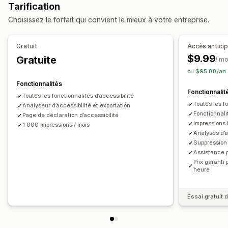
Tarification
Outils d’accessibilité
Choisissez le forfait qui convient le mieux à votre entreprise.
Déclaration
Contraste
Luminosité
Multilingue
Espacement du texte
Taille du curseur
Taille de police
Gratuit
Accès antici
Niveaux de gris
Mise en vedette de liens
$9.99
Gratuite
/ mo
Ligne de lecture
Widget
ou $95.88/an 
Fonctionnalités
Fonctionnalit
Toutes les fonctionnalités d’accessibilité
Toutes les fo
Analyseur d’accessibilité et exportation
Fonctionnali
Page de déclaration d’accessibilité
Impressions i
1 000 impressions / mois
Analyses d’au
Suppression
Assistance p
Prix garanti 
heure
Essai gratuit d