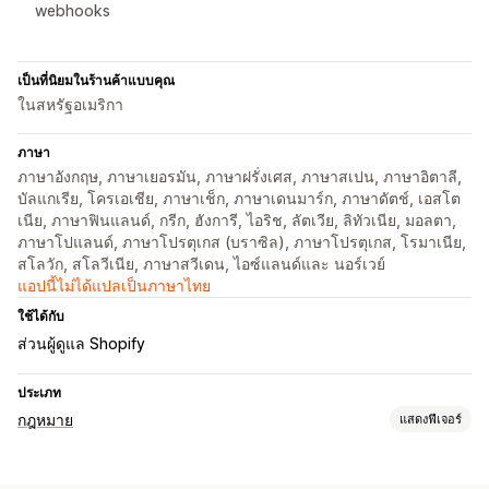
webhooks
เป็นที่นิยมในร้านค้าแบบคุณ
ในสหรัฐอเมริกา
ภาษา
ภาษาอังกฤษ, ภาษาเยอรมัน, ภาษาฝรั่งเศส, ภาษาสเปน, ภาษาอิตาลี,
บัลแกเรีย, โครเอเชีย, ภาษาเช็ก, ภาษาเดนมาร์ก, ภาษาดัตช์, เอสโต
เนีย, ภาษาฟินแลนด์, กรีก, ฮังการี, ไอริช, ลัตเวีย, ลิทัวเนีย, มอลตา,
ภาษาโปแลนด์, ภาษาโปรตุเกส (บราซิล), ภาษาโปรตุเกส, โรมาเนีย,
สโลวัก, สโลวีเนีย, ภาษาสวีเดน, ไอซ์แลนด์และ นอร์เวย์
แอปนี้ไม่ได้แปลเป็นภาษาไทย
ใช้ได้กับ
ส่วนผู้ดูแล Shopify
ประเภท
กฎหมาย
แสดงฟีเจอร์
การปฏิบัติตามข้อกำหนด