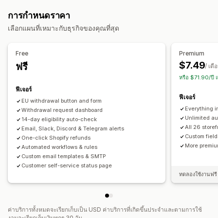
ความเป็นส่วนตัวของข้อมูล
ข้อกำหนดและเงื่อนไข
การกำหนดราคา
การจัดการนโยบาย
รายงานการปฏิบัติตามข้อกำหนด
เลือกแผนที่เหมาะกับธุรกิจของคุณที่สุด
การปรับแต่ง
ช่องทำเครื่องหมาย
ป๊อปอัพ
สีและแบบอักษร
ตำแหน่งวิดเจ็ต
Free
Premium
CSS ที่กำหนดเอง
หลายภาษา
ปุ่ม
$7.49
ฟรี
/ เดื
หรือ $71.90/ปี
ฟีเจอร์
ฟีเจอร์
EU withdrawal button and form
Everything i
Withdrawal request dashboard
Unlimited au
14-day eligibility auto-check
All 26 store
Email, Slack, Discord & Telegram alerts
Custom field
One-click Shopify refunds
More premiu
Automated workflows & rules
Custom email templates & SMTP
Customer self-service status page
ทดลองใช้งานฟรี 
ค่าบริการทั้งหมดจะเรียกเก็บเป็น USD ค่าบริการที่เกิดขึ้นประจำและตามการใช้
งานจะเรียกเก็บเงินทุกๆ 30 วัน