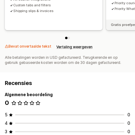
Priority cour
Custom tabs and filters
Priority Wha
Shipping slips & invoices
Gratis proefp
Bevat onvertaalde tekst
Vertaling weergeven
Alle betalingen worden in USD gefactureerd. Terugkerende en op
gebruik gebaseerde kosten worden om de 30 dagen gefactureerd.
Recensies
Algemene beoordeling
0
5
0
4
0
3
0