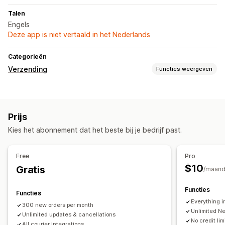
Talen
Engels
Deze app is niet vertaald in het Nederlands
Categorieën
Verzending
Functies weergeven
Labels en verpakking
Labelcreatie
Labelaanpassing
In bulk afdrukken
Prijs
Pakbonnen
Barcodes scannen
Kies het abonnement dat het beste bij je bedrijf past.
Synchronisatie van bestellingen
Zendingen beheren
Free
Pro
Synchronisatie van bestellingen
Tracking in realtime
$10
Gratis
/maan
Trackingpagina met eigen merk
Updates van bestellingen
Analytics voor verzendingen
Functies
Functies
Everything i
300 new orders per month
Unlimited N
Unlimited updates & cancellations
No credit li
All courier integrations