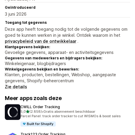
Geïntroduceerd
3 juni 2026
Toegang tot gegevens
Deze app heeft toegang nodig tot de volgende gegevens om
goed te kunnen werken in je winkel. Ontdek waarom in het
privacybeleid van de ontwikkelaar
.
Klantgegevens bekijken:
Gevoelige gegevens, apparaat- en activiteitsgegevens
Gegevens van medewerkers en bijdragers bekijken:
Winkeleigenaar, blogbijdragers
Winkelgegevens bekijken en bewerken:
Klanten, producten, bestellingen, Webshop, aangepaste
gegevens, Shopify-beheercentrum
Zie details
Meer apps zoals deze
CWILL Order Tracking
van 5 sterren
5,0
(2.858)
•
Gratis abonnement beschikbaar
2858 recensies in totaal
Parcel Panel: track order tracker to cut WISMOs & boost sales
Built for Shopify
Track123 Order Tracking