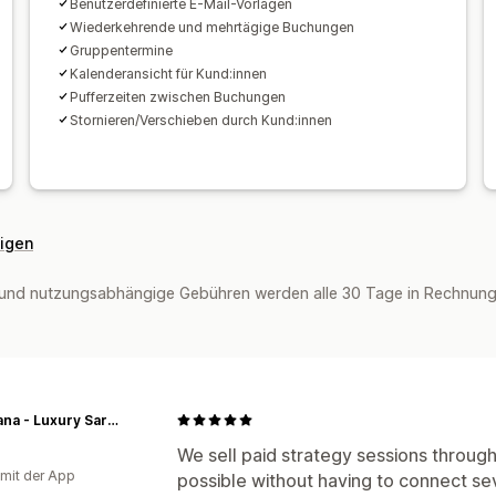
Benutzerdefinierte E-Mail-Vorlagen
Wiederkehrende und mehrtägige Buchungen
Gruppentermine
Kalenderansicht für Kund:innen
Pufferzeiten zwischen Buchungen
Stornieren/Verschieben durch Kund:innen
eigen
und nutzungsabhängige Gebühren werden alle 30 Tage in Rechnung g
Sutriyana - Luxury Sarees & Women Wear Trusted All Over India
We sell paid strategy sessions throug
 mit der App
possible without having to connect sev