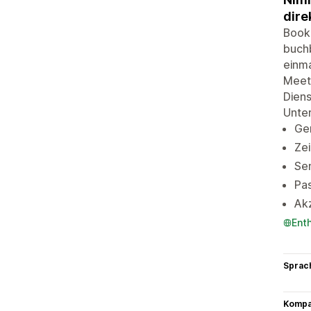
dire
Book'
buch
einma
Meeti
Diens
Unte
Gen
Zei
Se
Pa
Ak
Ent
Sprac
Kompat