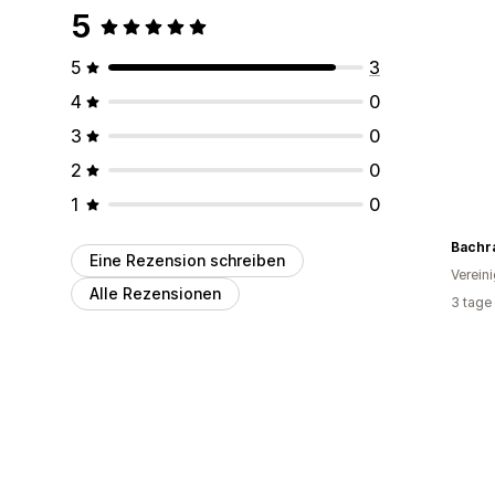
5
5
3
4
0
3
0
2
0
1
0
Bachr
Eine Rezension schreiben
Verein
Alle Rezensionen
3 tage