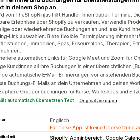
kt in deinem Shop an
d von TheShopNinjas hilft Händler:innen dabei, Termine, Di
bare Erlebnisse über Shopify zu verkaufen. Verwandle Pro
lige oder wiederkehrende Buchungen an und lass Kund:inne
ng-Link auswählen. Biete flexible Terminplanung mit mehr
tleistungen, Immobilien, Spas, Friseursalons, Therapien, Fi
rnehmen.
eriere automatisch Links für Google Meet und Zoom für On
ge Kund:innen all ihre Buchungen in einer übersichtlichen 
nde automatische E-Mail-Erinnerungen vor anstehenden Bu
sse Buchungs-E-Mails an dein Unternehmen und deinen Work
zeptiere Gruppenbuchungen für Kurse, Workshops und Sitz
hält automatisch übersetzten Text
Original anzeigen
hen
Englisch
Für diese App ist keine Übersetzung 
ibel mit
Shopify-Adminbereich
Google Calen