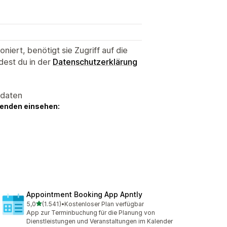
niert, benötigt sie Zugriff auf die
dest du in der
Datenschutzerklärung
sdaten
genden einsehen:
Appointment Booking App Apntly
von 5 Sternen
5,0
(1.541)
•
Kostenloser Plan verfügbar
1541 Rezensionen insgesamt
App zur Terminbuchung für die Planung von
Dienstleistungen und Veranstaltungen im Kalender