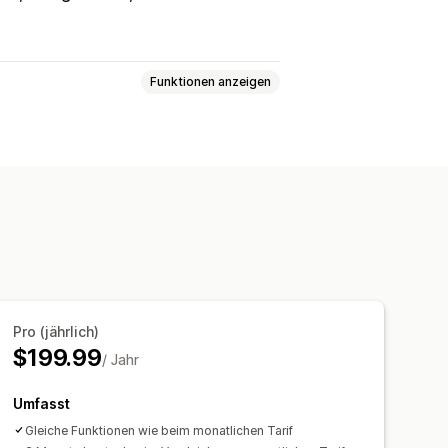
Funktionen anzeigen
sönlich
Online
daten
Mehrfachbuchungen
en
Datensynchronisierung
Sprachen
Mitarbeiterverwaltung
Pro (jährlich)
$199.99
/ Jahr
Umfasst
Gleiche Funktionen wie beim monatlichen Tarif