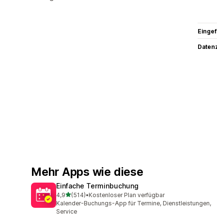
Eingef
Datenz
Mehr Apps wie diese
Einfache Terminbuchung
von 5 Sternen
4,9
(514)
•
Kostenloser Plan verfügbar
514 Rezensionen insgesamt
Kalender-Buchungs-App für Termine, Dienstleistungen,
Service