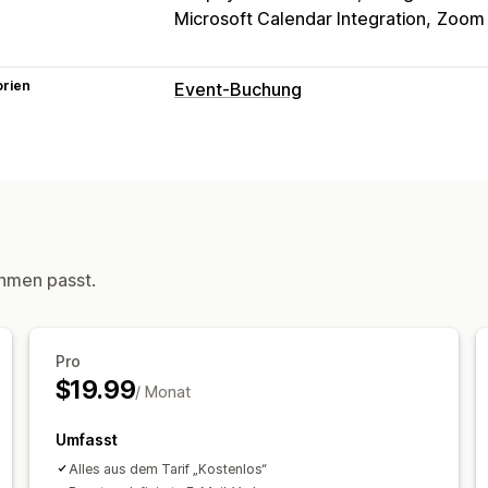
Microsoft Calendar Integration
Zoom
orien
Event-Buchung
Eventart
Termine
Kurse
Dienstleistungen
Per
Buchungsverwaltung
Kalender
Planung
Zeitfenster
Sperr
Buchung stornieren
Kapazitätsgrenz
hmen passt.
E-Mail-Benachrichtigungen
Mehrere 
Anpassung
Pro
Kalender-Widget
Branding
$19.99
/ Monat
Umfasst
Alles aus dem Tarif „Kostenlos“