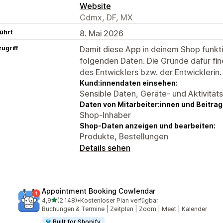
Website
Cdmx, DF, MX
ührt
8. Mai 2026
ugriff
Damit diese App in deinem Shop funktio
folgenden Daten. Die Gründe dafür fin
des Entwicklers bzw. der Entwicklerin.
Kund:innendaten einsehen:
Sensible Daten, Geräte- und Aktivität
Daten von Mitarbeiter:innen und Beitra
Shop-Inhaber
Shop-Daten anzeigen und bearbeiten:
Produkte, Bestellungen
Details sehen
Appointment Booking Cowlendar
von 5 Sternen
4,9
(2.148)
•
Kostenloser Plan verfügbar
2148 Rezensionen insgesamt
Buchungen & Termine | Zeitplan | Zoom | Meet | Kalender
Built for Shopify