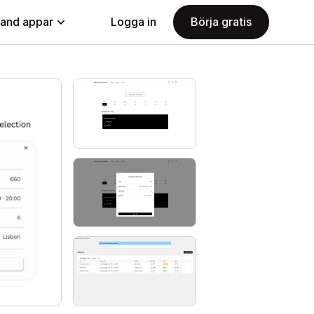
land appar
Logga in
Börja gratis