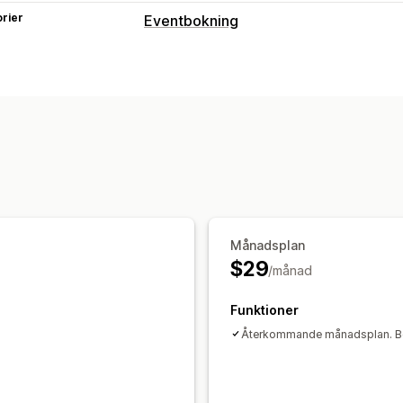
rier
Eventbokning
Evenemangstyp
Möten
Klasser
Tjänster
Reservation
Anpassade evenemang
Bokningshantering
Kalender
Tidpunkter
Flera bokninga
Kapacitetsgränser
Synkronisering av
Anpassning
Månadsplan
Bokningssidor
Kalenderwidget
Anpa
$29
/månad
Varumärkeshantering
Anpassad CSS
Funktioner
Återkommande månadsplan. Betala