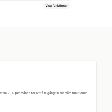
Visa funktioner
er
Personligt möte
Online
r
Avbryt bokning
 data
E-postaviseringar
Betalningar
ssade meddelanden
 29 $ per månad för att få tillgång till alla våra funktioner.