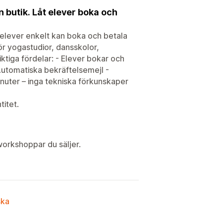
n butik. Låt elever boka och
r elever enkelt kan boka och betala
för yogastudior, dansskolor,
iktiga fördelar: - Elever bokar och
 Automatiska bekräftelsemejl -
nuter – inga tekniska förkunskaper
itet.
workshoppar du säljer.
ska