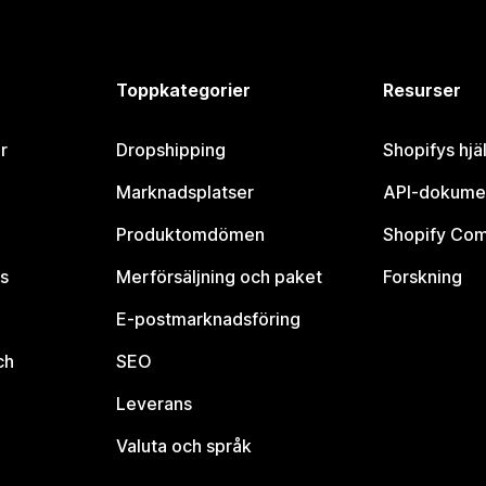
Toppkategorier
Resurser
r
Dropshipping
Shopifys hjä
Marknadsplatser
API-dokume
Produktomdömen
Shopify Co
s
Merförsäljning och paket
Forskning
E-postmarknadsföring
ch
SEO
Leverans
Valuta och språk