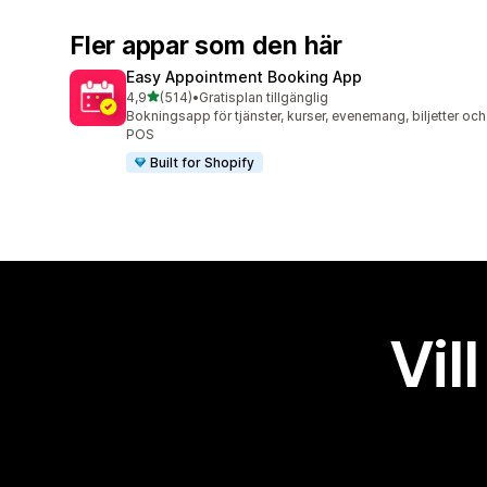
Fler appar som den här
Easy Appointment Booking App
av 5 stjärnor
4,9
(514)
•
Gratisplan tillgänglig
514 recensioner totalt
Bokningsapp för tjänster, kurser, evenemang, biljetter och
POS
Built for Shopify
Vil