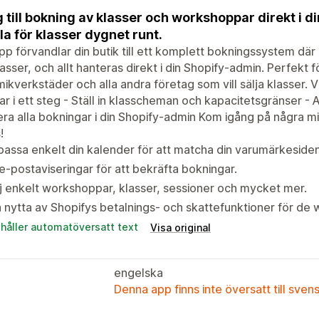
 till bokning av klasser och workshoppar direkt i di
la för klasser dygnet runt.
pp förvandlar din butik till ett komplett bokningssystem dä
lasser, och allt hanteras direkt i din Shopify-admin. Perfekt 
ikverkstäder och alla andra företag som vill sälja klasser. V
ar i ett steg - Ställ in klasscheman och kapacitetsgränser -
ra alla bokningar i din Shopify-admin Kom igång på några mi
!
assa enkelt din kalender för att matcha din varumärkesident
e-postaviseringar för att bekräfta bokningar.
j enkelt workshoppar, klasser, sessioner och mycket mer.
 nytta av Shopifys betalnings- och skattefunktioner för de 
ehåller automatöversatt text
Visa original
engelska
Denna app finns inte översatt till sven