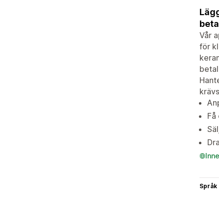
Lägg
beta
Vår a
för k
keram
betal
Hante
krävs
Anp
Få 
Säl
Dra
Inn
Språk