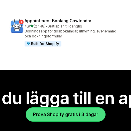
Appointment Booking Cowlendar
av 5 stjärnor
4,9
(2 148)
•
Gratisplan tillgänglig
2148 recensioner totalt
Bokningsapp för tidsbokningar, uthyrning, evenemang
och bokningsformulär.
Built for Shopify
l du lägga till en 
Prova Shopify gratis i 3 dagar