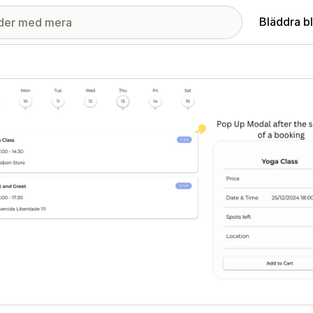
Bläddra b
ri med utvalda bilder