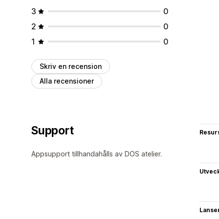
3
0
2
0
1
0
Skriv en recension
Alla recensioner
Support
Resur
Appsupport tillhandahålls av DOS atelier.
Utvec
Lanse