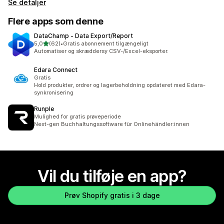
Se detaljer
Flere apps som denne
DataChamp ‑ Data Export/Report
ud af 5 stjerner
5,0
(62)
•
Gratis abonnement tilgængeligt
62 anmeldelser i alt
Automatiser og skræddersy CSV-/Excel-eksporter.
Edara Connect
Gratis
Hold produkter, ordrer og lagerbeholdning opdateret med Edara-
synkronisering
Runple
Mulighed for gratis prøveperiode
Next-gen Buchhaltungssoftware für Onlinehändler:innen
Vil du tilføje en app?
Prøv Shopify gratis i 3 dage