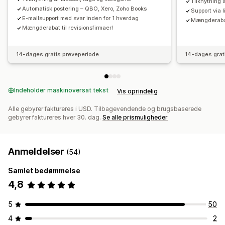
Tilknytning
Automatisk postering – QBO, Xero, Zoho Books
Support via
E-mailsupport med svar inden for 1 hverdag
Mængderabat 
Mængderabat til revisionsfirmaer!
14-dages gratis prøveperiode
14-dages grat
Indeholder maskinoversat tekst
Vis oprindelig
Alle gebyrer faktureres i USD. Tilbagevendende og brugsbaserede
gebyrer faktureres hver 30. dag.
Se alle prismuligheder
Anmeldelser
(54)
Samlet bedømmelse
4,8
5
50
4
2