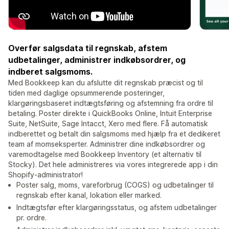
Overfør salgsdata til regnskab, afstem
udbetalinger, administrer indkøbsordrer, og
indberet salgsmoms.
Med Bookkeep kan du afslutte dit regnskab præcist og til
tiden med daglige opsummerende posteringer,
klargøringsbaseret indtægtsføring og afstemning fra ordre til
betaling. Poster direkte i QuickBooks Online, Intuit Enterprise
Suite, NetSuite, Sage Intacct, Xero med flere. Få automatisk
indberettet og betalt din salgsmoms med hjælp fra et dedikeret
team af momseksperter. Administrer dine indkøbsordrer og
varemodtagelse med Bookkeep Inventory (et alternativ til
Stocky). Det hele administreres via vores integrerede app i din
Shopify-administrator!
Poster salg, moms, vareforbrug (COGS) og udbetalinger til
regnskab efter kanal, lokation eller marked.
Indtægtsfør efter klargøringsstatus, og afstem udbetalinger
pr. ordre.