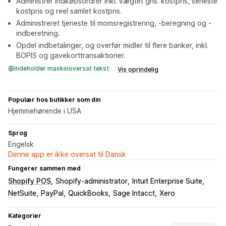
Administrer indkøbsordrer inkl. vægtet gns. kostpris, seneste
kostpris og reel samlet kostpris.
Administreret tjeneste til momsregistrering, -beregning og -
indberetning.
Opdel indbetalinger, og overfør midler til flere banker, inkl.
BOPIS og gavekorttransaktioner.
Indeholder maskinoversat tekst
Vis oprindelig
Populær hos butikker som din
Hjemmehørende i USA
Sprog
Engelsk
Denne app er ikke oversat til Dansk
Fungerer sammen med
Shopify POS
Shopify-administrator
Intuit Enterprise Suite
NetSuite
PayPal
QuickBooks
Sage Intacct
Xero
Kategorier