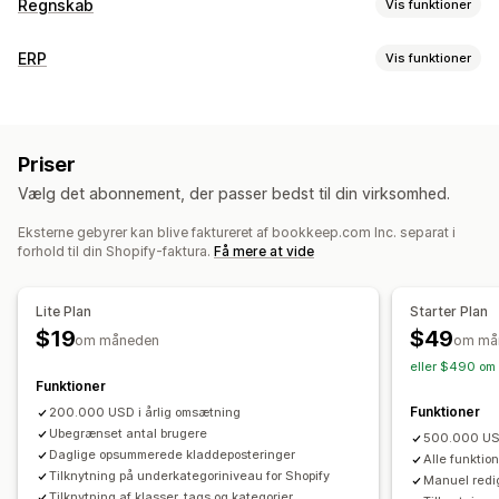
Regnskab
Vis funktioner
Regnskabsrapporter
ERP
Vis funktioner
Indkomst og saldo
Likviditet
Salg og refusioner
Lagerstyring
Omsætningsskat
Returnering og ombytning
Synkronisering i realtid
Flere lokationer
Rapporter
Sporing af kostpris for solgte varer
Priser
Værdioversigt
Effektivitetskontrolpanel
Vælg det abonnement, der passer bedst til din virksomhed.
Regnskab og økonomi
Finansiel drift
Eksterne gebyrer kan blive faktureret af bookkeep.com Inc. separat i
Debitorer
Likviditet
Købsordrer
Indtægtsstyring
Købsordrer
Flere butikker
Multivaluta
Flere kanaler
forhold til din Shopify-faktura.
Få mere at vide
Rapportering
Hovedbog
Finansiel konsolidering
Automatisk datasynkronisering
Multivaluta
Lite Plan
Starter Plan
Oversigt over dagligt salg
Ordredetaljer
Transaktioner
$19
$49
om måneden
om må
Udbetalinger
Lagerbeholdning og produkt
eller $490 om 
Lagersynkronisering i realtid
Funktioner
Kortlægning af omsætningsskat
Bankafstemning
Funktioner
200.000 USD i årlig omsætning
Fejlløsning
Import af historiske data
Ubegrænset antal brugere
500.000 USD 
Daglige opsummerede kladdeposteringer
Alle funktion
Tilknytning på underkategoriniveau for Shopify
Manuel redi
Tilknytning af klasser, tags og kategorier