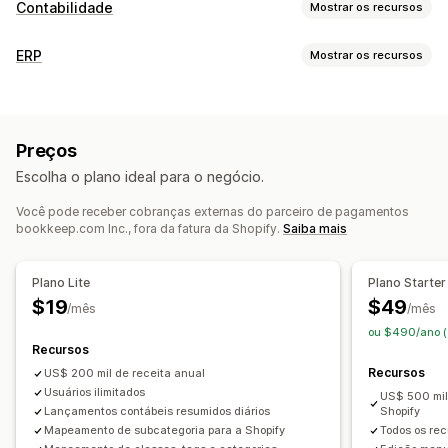
Contabilidade
Mostrar os recursos
Relatórios financeiros
ERP
Mostrar os recursos
Receita e saldo
Fluxo de caixa
Vendas e reembolsos
Gestão de estoque
Tributo sobre vendas
Devoluções e trocas
Sincronização em tempo real
De vários locais
Relatórios
Acompanhamento de CPV
Preços
Visão geral do valor
Painel de controle de desempenho
Escolha o plano ideal para o negócio.
Contabilidade e finanças
Operações financeiras
Você pode receber cobranças externas do parceiro de pagamentos
Contas a receber
Fluxo de caixa
Pedidos de compra
Pedidos de compra
De várias lojas
Em várias moedas
bookkeep.com Inc., fora da fatura da Shopify.
Saiba mais
Gestão de receitas
Relatórios
Livro razão geral
Multicanal
Consolidação financeira
Em várias moedas
Plano Lite
Plano Starter
Sincronização de dados automática
$19
$49
/mês
/mês
Resumo de vendas diárias
Detalhes dos pedidos
ou $490/ano (
Transações
Pagamentos
Estoque e produtos
Recursos
Sincronização de estoque em tempo real
Recursos
US$ 200 mil de receita anual
Mapeamento de tributos sobre vendas
Usuários ilimitados
US$ 500 mil
Lançamentos contábeis resumidos diários
Shopify
Conciliação bancária
Resolução de erros
Mapeamento de subcategoria para a Shopify
Todos os rec
Histórico de dados importados