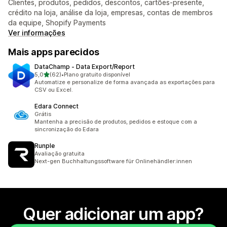
Clientes, produtos, pedidos, descontos, cartões-presente,
crédito na loja, análise da loja, empresas, contas de membros
da equipe, Shopify Payments
Ver informações
Mais apps parecidos
DataChamp ‑ Data Export/Report
de 5 estrelas
5,0
(62)
•
Plano gratuito disponível
62 avaliações ao todo
Automatize e personalize de forma avançada as exportações para
CSV ou Excel.
Edara Connect
Grátis
Mantenha a precisão de produtos, pedidos e estoque com a
sincronização do Edara
Runple
Avaliação gratuita
Next-gen Buchhaltungssoftware für Onlinehändler:innen
Quer adicionar um app?