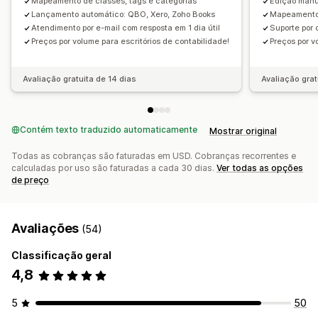
Mapeamento de classes, tags e categorias
Edição manu
Lançamento automático: QBO, Xero, Zoho Books
Mapeamento 
Atendimento por e-mail com resposta em 1 dia útil
Suporte por 
Preços por volume para escritórios de contabilidade!
Preços por v
Avaliação gratuita de 14 dias
Avaliação grat
Contém texto traduzido automaticamente
Mostrar original
Todas as cobranças são faturadas em USD. Cobranças recorrentes e
calculadas por uso são faturadas a cada 30 dias.
Ver todas as opções
de preço
Avaliações
(54)
Classificação geral
4,8
5
50