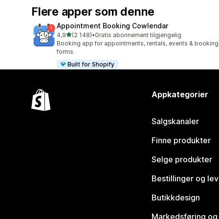
Flere apper som denne
Appointment Booking Cowlendar
av 5 stjerner
4,9
(2 148)
•
Gratis abonnement tilgjengelig
Totalt 2148 omtaler
Booking app for appointments, rentals, events & booking
forms.
Built for Shopify
Appkategorier
Salgskanaler
Finne produkter
Selge produkter
Bestillinger og le
Butikkdesign
Markedsføring og