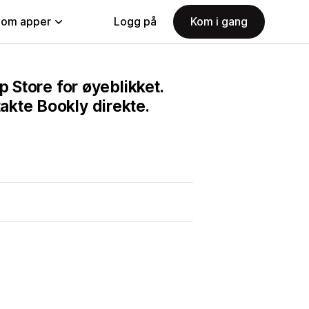
nom apper
Logg på
Kom i gang
p Store for øyeblikket.
akte Bookly direkte.