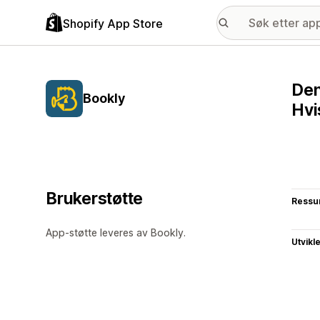
Shopify App Store
Den
Bookly
Hvi
Brukerstøtte
Ressu
App-støtte leveres av Bookly.
Utvikl