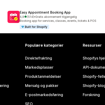
Easy Appointment Booking App
av 5 stjerner
4,9
(514)
•
Gratis abonnement tilgjengelig
Totalt 514 omtaler
Booking app for services, classes, events, tickets & POS
Built for Shopify
Populære kategorier
Ressurser
Direktefrakting
Shopifys hje
Markedsplasser
API-dokume
Produktanmeldelser
Shopify-fel
vering
Mersalg og pakker
Shopify-blo
E-postmarkedsføring
Forskning
SEO