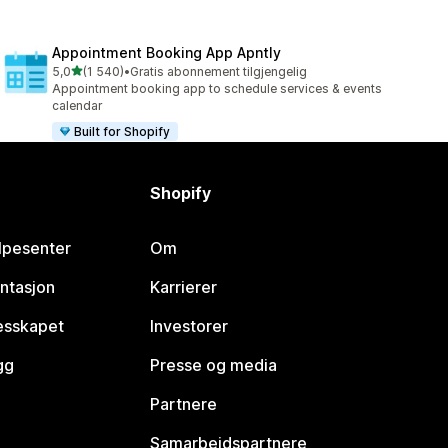
Appointment Booking App Apntly
av 5 stjerner
5,0
(1 540)
•
Gratis abonnement tilgjengelig
Totalt 1540 omtaler
Appointment booking app to schedule services & events
calendar
Built for Shopify
Shopify
lpesenter
Om
ntasjon
Karrierer
lesskapet
Investorer
gg
Presse og media
Partnere
Samarbeidspartnere