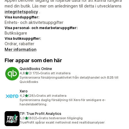
Appen behöver tillgång till följande data för att kunna fungera
med din butik. Läs mer om anledningen till detta i utvecklarens
integritetspolicy
.
Visa kunduppgifter:
Enhets- och aktivitetsuppgifter
Visa personal- och medarbetaruppgifter:
Butiksägare
Visa butiksuppgifter:
Ordrar, rabatter
Mer information
Fler appar som den här
QuickBooks Online
av 5 stjärnor
4,8
(3 173)
•
Gratis att installera
3173 recensioner totalt
Synkronisera försäljningsaktivitet från detaljhandel och B2B till
QuickBooks
Xero
av 5 stjärnor
4,2
(28)
•
Gratis att installera
28 recensioner totalt
Synkronisera daglig försäljning till Xero för smidigare e-
handelsbokföring.
TP: True Profit Analytics
av 5 stjärnor
5,0
(802)
•
Gratis testversion tillgänglig
802 recensioner totalt
TrueProfit spårar exakt nettovinst med realtidsanalyser