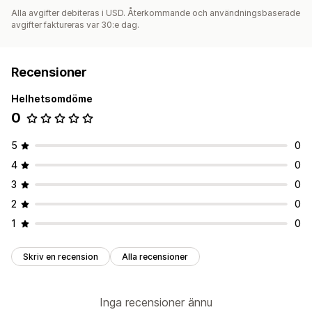
Alla avgifter debiteras i USD. Återkommande och användningsbaserade
avgifter faktureras var 30:e dag.
Recensioner
Helhetsomdöme
0
5
0
4
0
3
0
2
0
1
0
Skriv en recension
Alla recensioner
Inga recensioner ännu