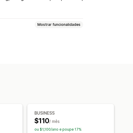
Mostrar funcionalidades
rviços
Reservas
Presencial
Online
árias
Datas de bloqueio
Limites de capacidade
ntos
Sincronização de dados
ções por e-mail
rios locais
Pagamentos
Depósitos
BUSINESS
$110
/ mês
ou $1,100/ano e poupe 17%