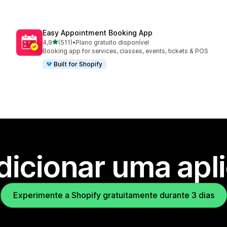
Easy Appointment Booking App
de 5 estrelas
4,9
(511)
•
Plano gratuito disponível
511 total de avaliações
Booking app for services, classes, events, tickets & POS
Built for Shopify
dicionar uma apl
Experimente a Shopify gratuitamente durante 3 dias