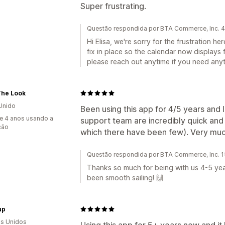
Super frustrating.
Questão respondida por BTA Commerce, Inc. 
Hi Elisa, we're sorry for the frustration h
fix in place so the calendar now displays 
please reach out anytime if you need anyt
The Look
Unido
Been using this app for 4/5 years and l
e 4 anos usando a
support team are incredibly quick and 
ção
which there have been few). Very mu
Questão respondida por BTA Commerce, Inc. 1
Thanks so much for being with us 4-5 year
been smooth sailing! 🙌
up
s Unidos
Using this app for 5+ years now and it