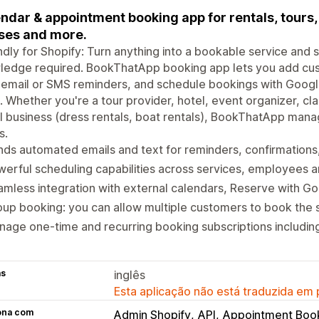
ndar & appointment booking app for rentals, tours, 
ses and more.
dly for Shopify: Turn anything into a bookable service and 
ledge required. BookThatApp booking app lets you add cus
email or SMS reminders, and schedule bookings with Googl
 Whether you're a tour provider, hotel, event organizer, clas
l business (dress rentals, boat rentals), BookThatApp mana
s.
ds automated emails and text for reminders, confirmations,
erful scheduling capabilities across services, employees a
mless integration with external calendars, Reserve with G
up booking: you can allow multiple customers to book the 
age one-time and recurring booking subscriptions includi
as
inglês
Esta aplicação não está traduzida em
ona com
Admin Shopify
API
Appointment Boo