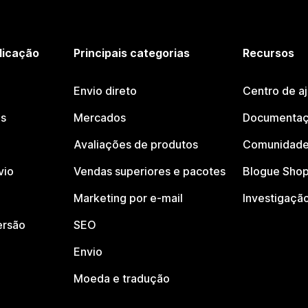
licação
Principais categorias
Recursos
Envio direto
Centro de a
os
Mercados
Documentaç
Avaliações de produtos
Comunidade
vio
Vendas superiores e pacotes
Blogue Shop
Marketing por e-mail
Investigaçã
ersão
SEO
Envio
Moeda e tradução