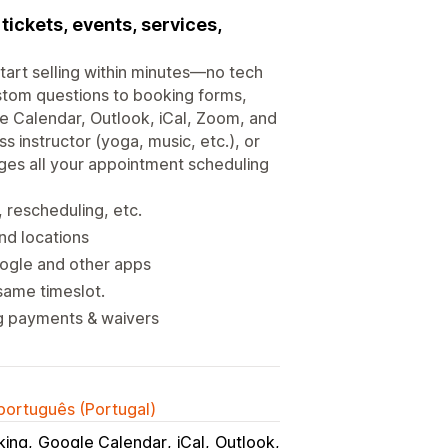
tickets, events, services,
start selling within minutes—no tech
tom questions to booking forms,
e Calendar, Outlook, iCal, Zoom, and
s instructor (yoga, music, etc.), or
ges all your appointment scheduling
 rescheduling, etc.
nd locations
oogle and other apps
same timeslot.
ng payments & waivers
 português (Portugal)
king
Google Calendar
iCal
Outlook