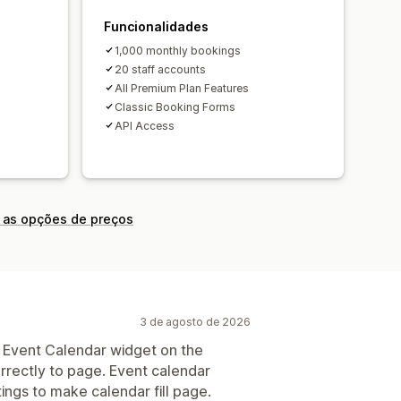
ário
Bilhetes personalizados
ções personalizadas
Funcionalidades
ado
1,000 monthly bookings
20 staff accounts
All Premium Plan Features
Classic Booking Forms
API Access
 as opções de preços
3 de agosto de 2026
ic Event Calendar widget on the
rrectly to page. Event calendar
tings to make calendar fill page.