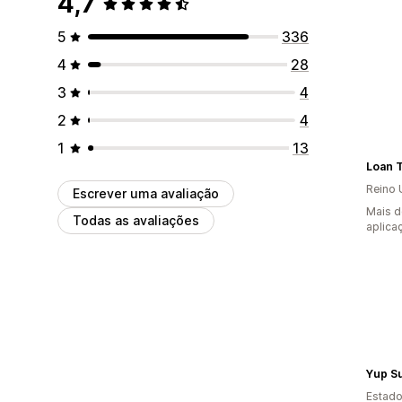
4,7
5
336
4
28
3
4
2
4
1
13
Loan 
Reino 
Escrever uma avaliação
Mais d
Todas as avaliações
aplica
Yup S
Estado