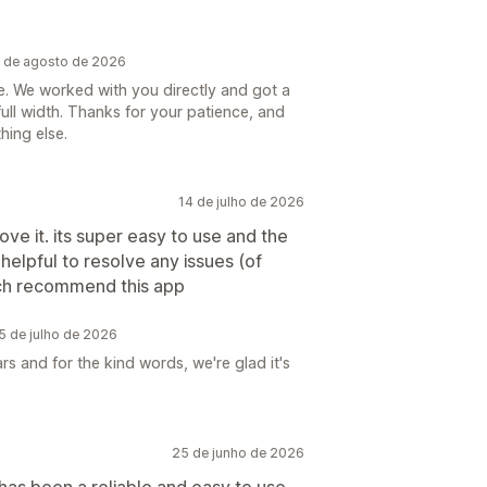
4 de agosto de 2026
ere. We worked with you directly and got a
full width. Thanks for your patience, and
hing else.
14 de julho de 2026
ove it. its super easy to use and the
helpful to resolve any issues (of
ch recommend this app
5 de julho de 2026
s and for the kind words, we're glad it's
25 de junho de 2026
 has been a reliable and easy to use