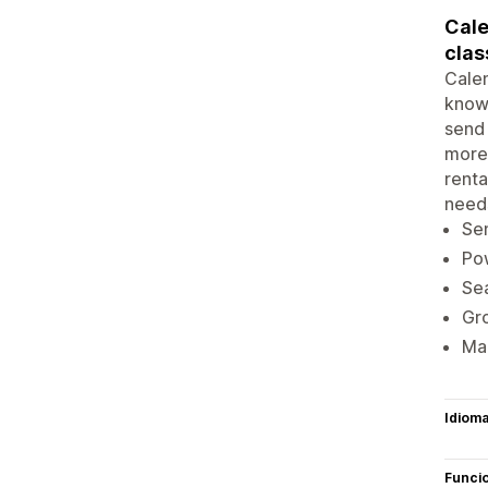
Cale
clas
Calen
know
send 
more.
renta
need
Sen
Pow
Sea
Gro
Man
Idiom
Funci