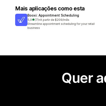
Mais aplicações como esta
Booxi: Appointment Scheduling
de 5 estrelas
5,0
(7)
•
A partir de $209/mês
7 total de avaliações
Streamline appointment scheduling for your retail
business
Quer a