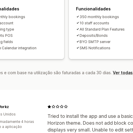
Páginas de reserva
Widget de calend
nalidades
Formulários personalizados
Funcionalidades
Notifica
Imagem corporativa
CSS personaliz
thly bookings
350 monthly bookings
 account
10 staff accounts
ing type
All Standard Plan Features
rts POS
Deposits/Bonds
g fields
BYO SMTP server
 Calendar integration
SMS Notifications
s e com base na utilização são faturadas a cada 30 dias.
Ver todas
Workz
s Unidos
Tried to install the app and use a bas
imadamente 4 horas
Horizon theme. Does not add block co
 a aplicação
displays very small. Unable to edit set