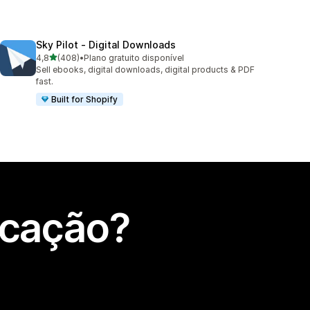
Sky Pilot ‑ Digital Downloads
de 5 estrelas
4,8
(408)
•
Plano gratuito disponível
408 total de avaliações
Sell ebooks, digital downloads, digital products & PDF
fast.
Built for Shopify
icação?