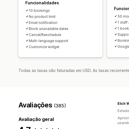
Funcionalidades
Funcio
10 bookings
50 mon
No product limit
1 staff
Email notification
1 book
Block unavailable dates
Suppo
Cancel/Reschedule
Bookin
Multi-language support
Google
Customize widget
Todas as taxas são faturadas em USD. As taxas recorrente
Avaliações
Etch 
(385)
Estado
Aprox
Avaliação geral
usando