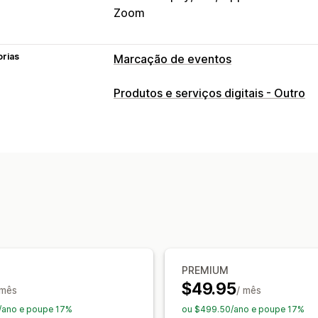
Zoom
orias
Marcação de eventos
Tipo de evento
Produtos e serviços digitais - Outro
Agendamentos
Alugueres
Aulas
Se
Eventos personalizados
Gestão de reservas
Calendário
Agendamento
Faixas hor
Reservas múltiplas
Cancelar reserva
Emissão de bilhetes
Check-in de eve
Atualizações em tempo real
Notifica
Notificações por SMS
Multilingue
Vá
PREMIUM
Gestão da equipa
$49.95
 mês
/ mês
Personalização
/ano e poupe 17%
ou $499.50/ano e poupe 17%