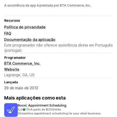
A assistência da app é prestada por BTA Commerce, Inc..
Recursos
Política de privacidade
FAQ
Documentação da aplicação
Este programador não oferece assistência direta em Português
(portugal).
Programador
BTA Commerce, Inc.
Website
Lagrange, GA, US
Lançada
29 de maio de 2012
Mais aplicações como esta
Booxi: Appointment Scheduling
de 5 estrelas
5,0
(7)
•
A partir de $209/mês
7 total de avaliações
Streamline appointment scheduling for your retail business