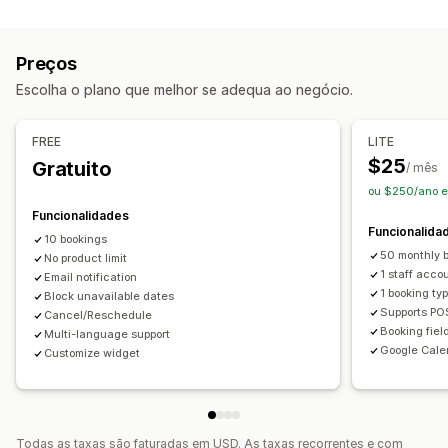
Presencial
Online
Eventos personalizados
Gestão de reservas
Preços
Calendário
Agendamento
Faixas horárias
Escolha o plano que melhor se adequa ao negócio.
Datas de bloqueio
Reservas múltiplas
Cancelar reserva
Limites de capacidade
Emissão de bilhetes
FREE
LITE
Check-in de eventos
Sincronização de dados
$25
Gratuito
/ mês
Atualizações em tempo real
Notificações por e-mail
ou $250/ano e
Notificações por SMS
Multilingue
Vários locais
Funcionalidades
Funcionalida
Pagamentos
Depósitos
Gestão da equipa
10 bookings
50 monthly 
No product limit
Personalização
1 staff acco
Email notification
1 booking ty
Block unavailable dates
Páginas de reserva
Widget de calendário
Supports PO
Cancel/Reschedule
Bilhetes personalizados
Formulários personalizados
Booking fiel
Multi-language support
Google Cale
Notificações personalizadas
Imagem corporativa
Customize widget
CSS personalizado
Todas as taxas são faturadas em USD. As taxas recorrentes e com