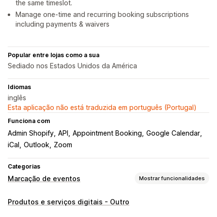
the same timeslot.
Manage one-time and recurring booking subscriptions
including payments & waivers
Popular entre lojas como a sua
Sediado nos Estados Unidos da América
Idiomas
inglês
Esta aplicação não está traduzida em português (Portugal)
Funciona com
Admin Shopify
API
Appointment Booking
Google Calendar
iCal
Outlook
Zoom
Categorias
Marcação de eventos
Mostrar funcionalidades
Tipo de evento
Produtos e serviços digitais - Outro
Agendamentos
Alugueres
Aulas
Serviços
Reservas