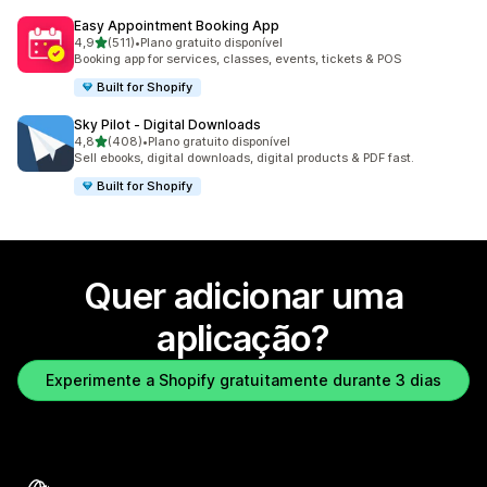
Easy Appointment Booking App
de 5 estrelas
4,9
(511)
•
Plano gratuito disponível
511 total de avaliações
Booking app for services, classes, events, tickets & POS
Built for Shopify
Sky Pilot ‑ Digital Downloads
de 5 estrelas
4,8
(408)
•
Plano gratuito disponível
408 total de avaliações
Sell ebooks, digital downloads, digital products & PDF fast.
Built for Shopify
Quer adicionar uma
aplicação?
Experimente a Shopify gratuitamente durante 3 dias