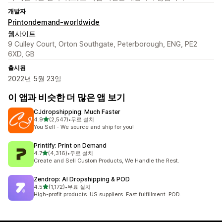
개발자
Printondemand-worldwide
웹사이트
9 Culley Court, Orton Southgate, Peterborough, ENG, PE2
6XD, GB
출시됨
2022년 5월 23일
이 앱과 비슷한 더 많은 앱 보기
CJdropshipping: Much Faster
별 5개 중
4.9
(2,547)
•
무료 설치
총 리뷰 2547개
You Sell - We source and ship for you!
Printify: Print on Demand
별 5개 중
4.7
(4,316)
•
무료 설치
총 리뷰 4316개
Create and Sell Custom Products, We Handle the Rest.
Zendrop: AI Dropshipping & POD
별 5개 중
4.5
(1,172)
•
무료 설치
총 리뷰 1172개
High-profit products. US suppliers. Fast fulfillment. POD.