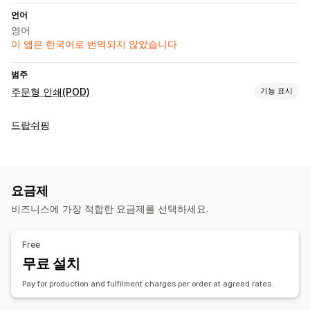
언어
영어
이 앱은 한국어로 번역되지 않았습니다
범주
주문형 인쇄(POD)
기능 표시
제품 맞춤 설정
드랍쉬핑
개인 맞춤 설정
제품
전체 인쇄
요금제
비즈니스에 가장 적합한 요금제를 선택하세요.
배송 옵션
브랜드 없는 제품
대량 배송
전체 주문 처리
주문 추적
Free
무료 설치
Pay for production and fulfilment charges per order at agreed rates.