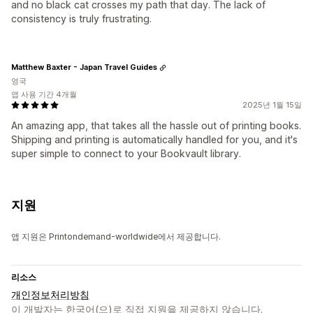
and no black cat crosses my path that day. The lack of
consistency is truly frustrating.
Matthew Baxter - Japan Travel Guides
영국
앱 사용 기간 4개월
2025년 1월 15일
An amazing app, that takes all the hassle out of printing books.
Shipping and printing is automatically handled for you, and it's
super simple to connect to your Bookvault library.
지원
앱 지원은 Printondemand-worldwide에서 제공합니다.
리소스
개인정보처리방침
이 개발자는 한국어(으)로 직접 지원을 제공하지 않습니다.