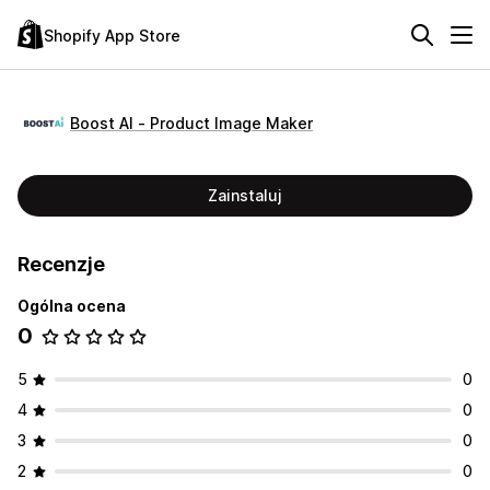
Shopify App Store
Boost AI ‑ Product Image Maker
Zainstaluj
Recenzje
Ogólna ocena
0
5
0
4
0
3
0
2
0