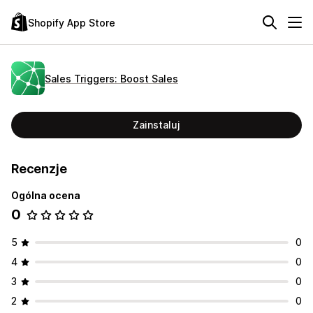
Shopify App Store
Sales Triggers: Boost Sales
Zainstaluj
Recenzje
Ogólna ocena
0
5
0
4
0
3
0
2
0