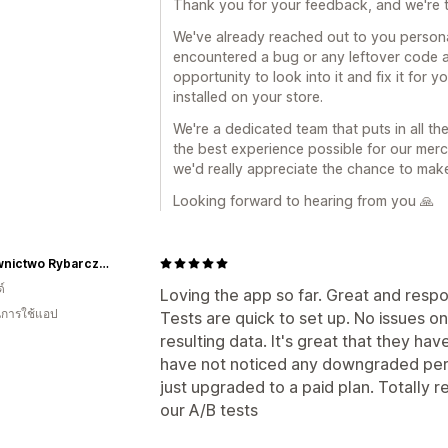
Thank you for your feedback, and we're t
We've already reached out to you personall
encountered a bug or any leftover code af
opportunity to look into it and fix it for 
installed on your store.
We're a dedicated team that puts in all th
the best experience possible for our mer
we'd really appreciate the chance to make 
Looking forward to hearing from you 🙏
Wydawnictwo Rybarczyk
์
Loving the app so far. Great and respo
ในการใช้แอป
Tests are quick to set up. No issues o
resulting data. It's great that they have
have not noticed any downgraded per
just upgraded to a paid plan. Totally r
our A/B tests