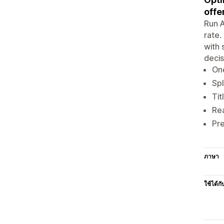
offe
Run A
rate.
with 
deci
One
Spl
Tit
Rea
Pre
ภาษา
ใช้ได้กั