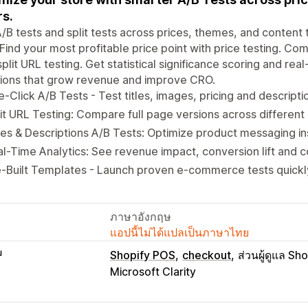
rs.
/B tests and split tests across prices, themes, and content 
 Find your most profitable price point with price testing. C
split URL testing. Get statistical significance scoring and re
sions that grow revenue and improve CRO.
-Click A/B Tests - Test titles, images, pricing and descriptio
it URL Testing: Compare full page versions across differen
les & Descriptions A/B Tests: Optimize product messaging ins
l-Time Analytics: See revenue impact, conversion lift and 
-Built Templates - Launch proven e-commerce tests quickly
ภาษาอังกฤษ
แอปนี้ไม่ได้แปลเป็นภาษาไทย
บ
Shopify POS
checkout
ส่วนผู้ดูแล Sh
Microsoft Clarity