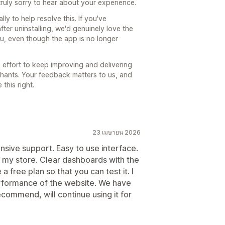
ruly sorry to hear about your experience.
y to help resolve this. If you've
ter uninstalling, we'd genuinely love the
you, even though the app is no longer
e effort to keep improving and delivering
chants. Your feedback matters to us, and
this right.
23 เมษายน 2026
nsive support. Easy to use interface.
n my store. Clear dashboards with the
 a free plan so that you can test it. I
formance of the website. We have
ecommend, will continue using it for