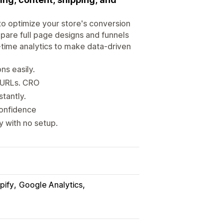
to optimize your store's conversion
ompare full page designs and funnels
al-time analytics to make data-driven
ns easily.
t URLs. CRO
tantly.
confidence
 with no setup.
opify
Google Analytics