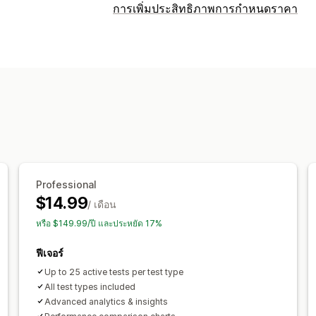
การเพิ่มประสิทธิภาพการกำหนดราคา
การจัดการการกำหนดราคา
กฎการกำหนดราคา
การจับคู่ราคา
การ
การกำหนดราคาแบบย้อนกลับ
การตรวจสอบ
การทดสอบ A/B
การวิเคราะห์แนวโน้ม
Professional
$14.99
/ เดือน
หรือ $149.99/ปี และประหยัด 17%
ฟีเจอร์
Up to 25 active tests per test type
All test types included
Advanced analytics & insights