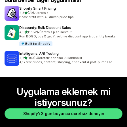
Buna benzer diğer uygulamalar
Shopify Smart Pricing
5 yıldız üzerinden
4,3
(79)
•
Ücretsiz
toplam 79 değerlendirme
Boost profit with AI-driven price tips
Discounty: Bulk Discount Sales
5 yıldız üzerinden
4,9
(1.182)
•
Ücretsiz plan mevcut
toplam 1182 değerlendirme
Run BOGO, buy X get Y, volume discount app & quantity breaks
Built for Shopify
Intelligems: A/B Testing
5 yıldız üzerinden
4,7
(163)
•
Ücretsiz deneme kullanılabilir
toplam 163 değerlendirme
A/B test prices, content, shipping, checkout & post-purchase
Uygulama eklemek mi
istiyorsunuz?
Shopify'ı 3 gün boyunca ücretsiz deneyin