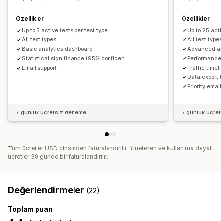
Özellikler
Özellikler
Up to 5 active tests per test type
Up to 25 acti
All test types
All test typ
Basic analytics dashboard
Advanced an
Statistical significance (95% confiden
Performance
Email support
Traffic timel
Data export
Priority emai
7 günlük ücretsiz deneme
7 günlük ücre
Tüm ücretler USD cinsinden faturalandırılır. Yinelenen ve kullanıma dayalı
ücretler 30 günde bir faturalandırılır.
Değerlendirmeler
(22)
Toplam puan