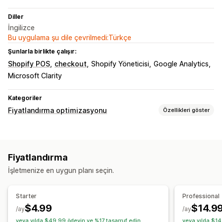
Diller
İngilizce
Bu uygulama şu dile çevrilmedi:Türkçe
Şunlarla birlikte çalışır:
Shopify POS
checkout
Shopify Yöneticisi
Google Analytics
Microsoft Clarity
Kategoriler
Fiyatlandırma optimizasyonu
Özellikleri göster
Fiyatlandırma yönetimi
Fiyatlandırma kuralları
Fiyat eşleşmesi
Fiyat pazarlığı
Fiyatlandırma
Fiyatlandırmayı geri al
İşletmenize en uygun planı seçin.
İzleme
A/B testi
Trend analizi
Kontrol panelleri
Analiz
Starter
Professional
$4.99
$14.9
/ay
/ay
veya yılda $49.99 ödeyin ve %17 tasarruf edin
veya yılda $14