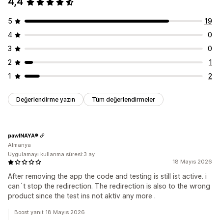
4,4
5
19
4
0
3
0
2
1
1
2
Değerlendirme yazın
Tüm değerlendirmeler
pawINAYA®
Almanya
Uygulamayı kullanma süresi:3 ay
18 Mayıs 2026
After removing the app the code and testing is still ist active. i
can´t stop the redirection. The redirection is also to the wrong
product since the test ins not aktiv any more .
Boost yanıt 18 Mayıs 2026