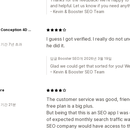
and helpful. Let us know if you need anyth
- Kevin & Booster SEO Team
A New Conception 4D Ultrasound Studio
I guess I got verified. I really do not
 기간 7년 초과
he did it.
답글 Booster SEO개 2026년 3월 19일
Glad we could get that sorted for you! We
– Kevin & Booster SEO Team
ore
The customer service was good, frien
 기간 21분
free plan is a big plus.
But being that this is an SEO app I wa
of expected monthly search traffic wa
SEO company would have access to th