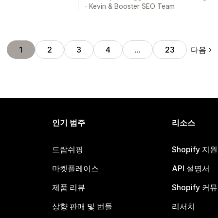
- Kevin & Booster SEO Team
다음
1
2
3
4
…
23
인기 범주
리소스
드랍쉬핑
Shopify 지
마켓플레이스
API 설명서
제품 리뷰
Shopify 커
상향 판매 및 번들
리서치