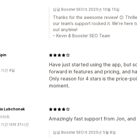
답글 Booster SEO개 2025년 10월 15일
Thanks for the awesome review! 😊 Thrill
our team’s support rocked it. We’re here
out anytime!
– Kevin & Booster SEO Team
pin
Have just started using the app, but so 
 기간 4일
forward in features and pricing, and h
Only reason for 4 stars is the price-poin
moment.
yia Lubchonak
미리트
Amazingly fast support from Jon, and 
 기간 대략 21시간
답글 Booster SEO개 2025년 5월 8일