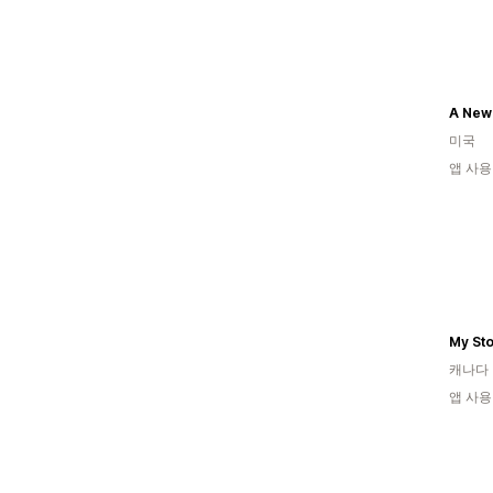
미국
앱 사용
My St
캐나다
앱 사용