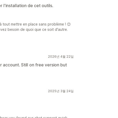
l'installation de cet outils.
à tout mettre en place sans problème ! 😊
avez besoin de quoi que ce soit d'autre.
2026년 4월 22일
r account. Still on free version but
2025년 3월 24일
 hear you found our chat support quick