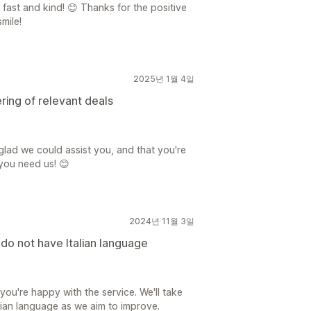
fast and kind! 😊 Thanks for the positive
mile!
2025년 1월 4일
ing of relevant deals
lad we could assist you, and that you're
you need us! 😊
2024년 11월 3일
 do not have Italian language
ou're happy with the service. We'll take
lian language as we aim to improve.