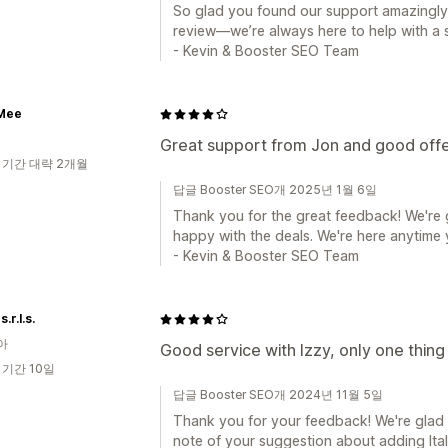
So glad you found our support amazingly 
review—we’re always here to help with a s
- Kevin & Booster SEO Team
Mee
Great support from Jon and good offer
 기간 대략 2개월
답글 Booster SEO개 2025년 1월 6일
Thank you for the great feedback! We're g
happy with the deals. We're here anytime 
- Kevin & Booster SEO Team
.r.l.s.
아
Good service with Izzy, only one thing
 기간 10일
답글 Booster SEO개 2024년 11월 5일
Thank you for your feedback! We're glad y
note of your suggestion about adding Ita