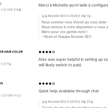
옹
Merci à Michelle qui m'aidé à configurer 
 기간 대략 2개월
답글 Booster SEO개 2026년 4월 1일
Nous sommes ravis d'avoir pu vous aider 
Nous restons à votre disposition si vous 
Merci pour vos gentils mots !
– Kevin et l'équipe Booster SEO
ER HAIR COLOR
Alex was super helpful in setting up ou
 기간 1일
will likely switch to paid.
US
Quick help available through chat
 기간 대략 1시간
답글 Booster SEO개 2025년 3월 25일
Thanks for the feedback! We're happy to