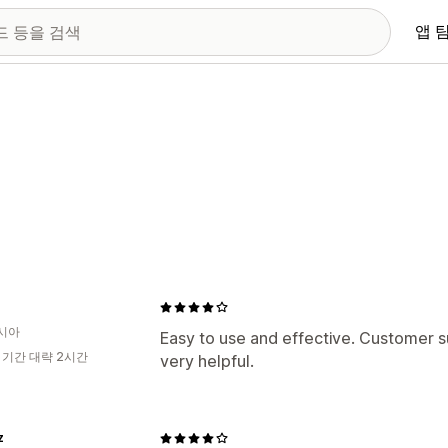
앱 
시아
Easy to use and effective. Customer 
 기간 대략 2시간
very helpful.
z