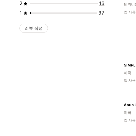
2
16
레위니
1
97
앱 사용
리뷰 작성
SIMPL
미국
앱 사용
Anua 
미국
앱 사용