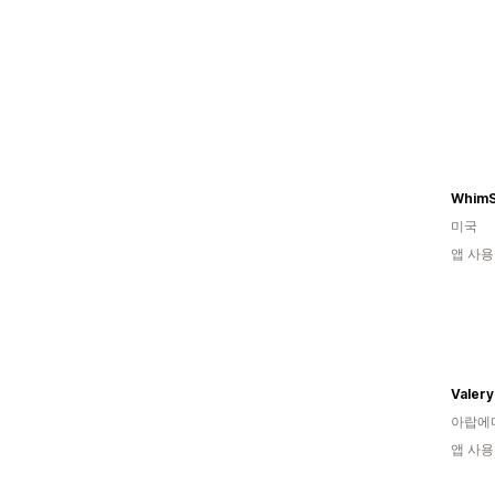
WhimS
미국
앱 사용
Valer
아랍에
앱 사용