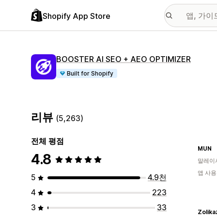
Shopify App Store
BOOSTER AI SEO + AEO OPTIMIZER
Built for Shopify
리뷰
(5,263)
전체 평점
MUN
4.8
말레이
앱 사용
5
4.9천
4
223
3
33
Zolika