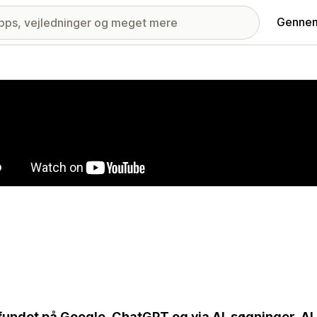
Gennem
ri med udvalgte billeder
 fundet på Google, ChatGPT og via AI-søgninger. AI