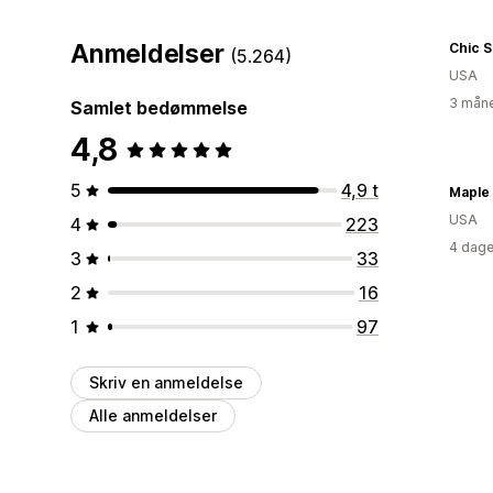
Anmeldelser
Chic 
(5.264)
USA
3 måne
Samlet bedømmelse
4,8
5
4,9 t
Maple
USA
4
223
4 dage
3
33
2
16
1
97
Skriv en anmeldelse
Alle anmeldelser