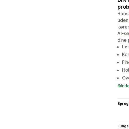
prob
Boost
uden 
kører
AI-sø
dine 
Løs
Kom
Fin
Hol
Ove
Ind
Sprog
Funge