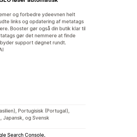
blemer og forbedre ydeevnen helt
brudte links og opdatering af metatags
re. Booster gør også din butik klar til
etatags gør det nemmere at finde
ilbyder support døgnet rundt.
AI
silien), Portugisisk (Portugal),
t), Japansk, og Svensk
le Search Console