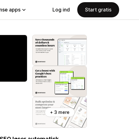
se apps
Log ind
Start gratis
+ 3 mere
 SEO løser automatisk