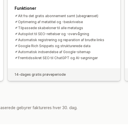
Analyse af indhold
Rangeringssporin
Funktioner
Alt fra det gratis abonnement samt (ubegrænset)
Optimering af metatitel og -beskrivelse
Tilpassede skabeloner til alle metatags
Autopilot til SEO-rettelser og -overvågning
Automatisk registrering og reparation af brudte links
Google Rich Snippets og strukturerede data
Automatisk indsendelse af Google-sitemap
Fremtidssikret SEO til ChatGPT og AI-søgninger
14-dages gratis prøveperiode
aserede gebyrer faktureres hver 30. dag.