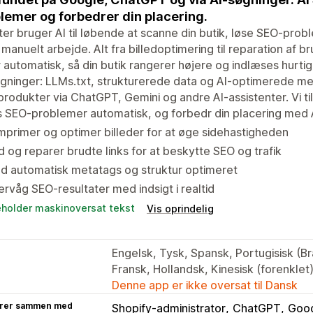
lemer og forbedrer din placering.
er bruger AI til løbende at scanne din butik, løse SEO-pro
manuelt arbejde. Alt fra billedoptimering til reparation af 
 automatisk, så din butik rangerer højere og indlæses hurtige
gninger: LLMs.txt, strukturerede data og AI-optimerede m
produkter via ChatGPT, Gemini og andre AI-assistenter. Vi t
 SEO-problemer automatisk, og forbedr din placering med 
primer og optimer billeder for at øge sidehastigheden
d og reparer brudte links for at beskytte SEO og trafik
d automatisk metatags og struktur optimeret
rvåg SEO-resultater med indsigt i realtid
eholder maskinoversat tekst
Vis oprindelig
Engelsk, Tysk, Spansk, Portugisisk (Bra
Fransk, Hollandsk, Kinesisk (forenkle
Denne app er ikke oversat til Dansk
rer sammen med
Shopify-administrator
ChatGPT
Goog