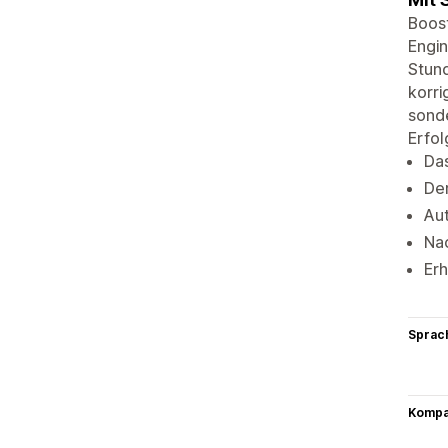
Boost
Engin
Stund
korri
sonde
Erfol
Das
De
Aut
Nac
Erh
Sprac
Kompat