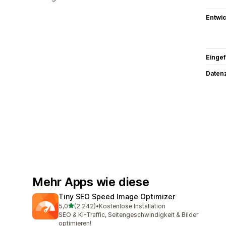
Entwic
Eingef
Datenz
Mehr Apps wie diese
Tiny SEO Speed Image Optimizer
von 5 Sternen
5,0
(2.242)
•
Kostenlose Installation
2242 Rezensionen insgesamt
SEO & KI-Traffic, Seitengeschwindigkeit & Bilder
optimieren!