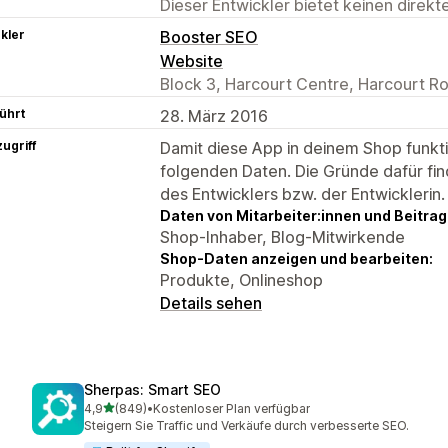
Dieser Entwickler bietet keinen direk
kler
Booster SEO
Website
Block 3, Harcourt Centre, Harcourt Ro
ührt
28. März 2016
ugriff
Damit diese App in deinem Shop funktio
folgenden Daten. Die Gründe dafür fin
des Entwicklers bzw. der Entwicklerin.
Daten von Mitarbeiter:innen und Beitra
Shop-Inhaber, Blog-Mitwirkende
Shop-Daten anzeigen und bearbeiten:
Produkte, Onlineshop
Details sehen
Sherpas: Smart SEO
von 5 Sternen
4,9
(849)
•
Kostenloser Plan verfügbar
849 Rezensionen insgesamt
Steigern Sie Traffic und Verkäufe durch verbesserte SEO.