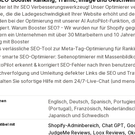
er ist Ihr SEO Verbesserungswerkzeug! Unser Optimierer v
e, die die Ladegeschwindigkeit Ihrer Website erhöht und den
en bei der Optimierung mit unserer AI AutoPilot-Funktion, di
giert. Warum Booster SEO? - Wir wurden nur für Shopify gegr
rn ein Unternehmen mit über 30 Mitarbeitern und 10 Jahren
g mit Booster
 verlässliche SEO-Tool zur Meta-Tag-Optimierung für Rank
r smarte SEO-Optimierer: Seitenoptimierer mit Massenbild
oPilot erkennt & korrigiert SEO-Fehler nach Ihren benutzer
hverfolgung und Umleitung defekter Links die SEO und Traf
alten Sie sofortige Hilfe mit dem 24/7-Live-Chat (und men
hen
Englisch, Deutsch, Spanisch, Portugiesi
(Portugal), Französisch, Niederländisc
Japanisch und Schwedisch
ibel mit
Shopify-Adminbereich
Chat GPT
Goo
JudgeMe Reviews
Loox Reviews
Ok