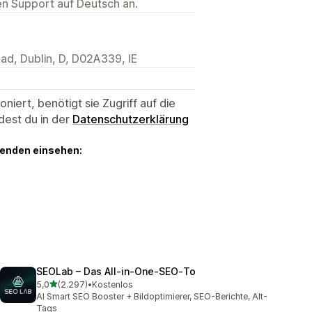
ten Support auf Deutsch an.
ad, Dublin, D, D02A339, IE
niert, benötigt sie Zugriff auf die
dest du in der
Datenschutzerklärung
genden einsehen:
SEOLab – Das All‑in‑One‑SEO‑To
von 5 Sternen
5,0
(2.297)
•
Kostenlos
2297 Rezensionen insgesamt
AI Smart SEO Booster + Bildoptimierer, SEO-Berichte, Alt-
Tags