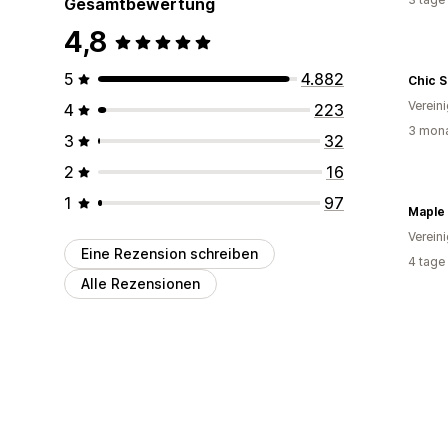
Gesamtbewertung
4,8
5
4.882
Chic 
Verein
4
223
3 mona
3
32
2
16
1
97
Maple
Verein
Eine Rezension schreiben
4 tage
Alle Rezensionen