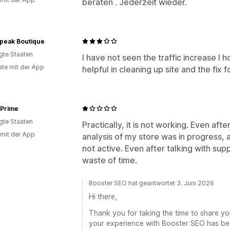
beraten . Jederzeit wieder.
Speak Boutique
igte Staaten
I have not seen the traffic increase I h
te mit der App
helpful in cleaning up site and the fix f
 Prime
igte Staaten
Practically, it is not working. Even afte
 mit der App
analysis of my store was in progress, 
not active. Even after talking with sup
waste of time.
Booster SEO hat geantwortet 3. Juni 2026
Hi there,
Thank you for taking the time to share yo
your experience with Booster SEO has bee