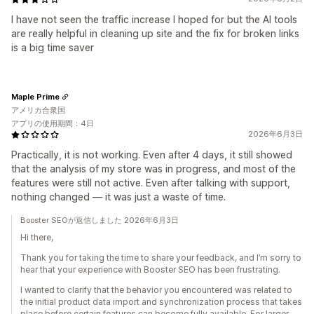
I have not seen the traffic increase I hoped for but the AI tools
are really helpful in cleaning up site and the fix for broken links
is a big time saver
Maple Prime
アメリカ合衆国
アプリの使用期間：4日
2026年6月3日
Practically, it is not working. Even after 4 days, it still showed
that the analysis of my store was in progress, and most of the
features were still not active. Even after talking with support,
nothing changed — it was just a waste of time.
Booster SEOが返信しました 2026年6月3日
Hi there,
Thank you for taking the time to share your feedback, and I’m sorry to
hear that your experience with Booster SEO has been frustrating.
I wanted to clarify that the behavior you encountered was related to
the initial product data import and synchronization process that takes
place before certain features can become fully available. For larger