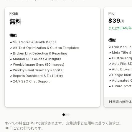
代替テキスト
ファイル名
フォーマット変換
スピード最適化
コンテンツの最適化
メタデータの最適化
ファイルのアップロード
圧縮
サイズ変更
FREE
Pro
テーマの最適化
オートメーション
$39
無料
/月
パフォーマンスのモニタリング
または$349/
SEOスコア
監査
レポート
インサイトとヒント
分析
機能
機能
キーワード分析
スピード分析
リンク分析
コンテンツ分析
SEO Score & Health Badge
Free Plan Fe
Alt-Text Optimization & Custom Templates
順位追跡
ウェブサイトトラフィック
Meta Title &
Broken Link Detection & Reporting
Custom Temp
Manual SEO Audits & Insights
Auto Pilot S
Weekly Image Sync (50 Images)
Auto Broken 
Weekly Email Summary Reports
Google Rich
Reports Dashboard & Fix History
Automated G
24/7 SEO Chat Support
Future-proo
14日間の無料
すべての料金はUSDで請求されます。 定期請求と使用料に基づく請求は、
30日ごとに行われます。