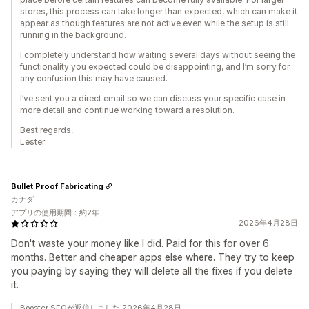
stores, this process can take longer than expected, which can make it
appear as though features are not active even while the setup is still
running in the background.
I completely understand how waiting several days without seeing the
functionality you expected could be disappointing, and I’m sorry for
any confusion this may have caused.
I’ve sent you a direct email so we can discuss your specific case in
more detail and continue working toward a resolution.
Best regards,
Lester
Bullet Proof Fabricating
カナダ
アプリの使用期間：約2年
2026年4月28日
Don't waste your money like I did. Paid for this for over 6
months. Better and cheaper apps else where. They try to keep
you paying by saying they will delete all the fixes if you delete
it.
Booster SEOが返信しました 2026年4月28日