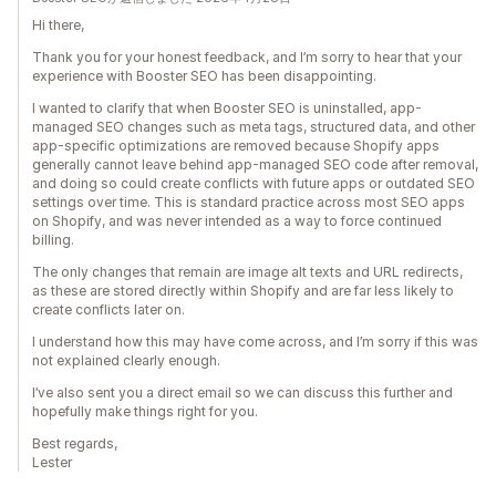
Hi there,
Thank you for your honest feedback, and I’m sorry to hear that your
experience with Booster SEO has been disappointing.
I wanted to clarify that when Booster SEO is uninstalled, app-
managed SEO changes such as meta tags, structured data, and other
app-specific optimizations are removed because Shopify apps
generally cannot leave behind app-managed SEO code after removal,
and doing so could create conflicts with future apps or outdated SEO
settings over time. This is standard practice across most SEO apps
on Shopify, and was never intended as a way to force continued
billing.
The only changes that remain are image alt texts and URL redirects,
as these are stored directly within Shopify and are far less likely to
create conflicts later on.
I understand how this may have come across, and I’m sorry if this was
not explained clearly enough.
I’ve also sent you a direct email so we can discuss this further and
hopefully make things right for you.
Best regards,
Lester