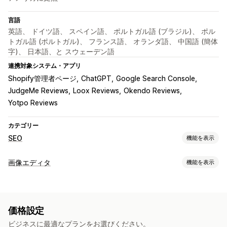
言語
英語、 ドイツ語、 スペイン語、 ポルトガル語 (ブラジル)、 ポル
トガル語 (ポルトガル)、 フランス語、 オランダ語、 中国語 (簡体
字)、 日本語、と スウェーデン語
連携対象システム・アプリ
Shopify管理者ページ
ChatGPT
Google Search Console
JudgeMe Reviews
Loox Reviews
Okendo Reviews
Yotpo Reviews
カテゴリー
SEO
機能を表示
SEOツール
画像エディタ
機能を表示
画像の圧縮
画像のサイズ変更
代替テキスト
ファイル名の指定
画像の最適化
遅延読み込み
リンク切れ
リダイレクト
404ページ
自動最適化
画像の圧縮
品質管理
SEO
代替テキスト
AI生成
サイトマップ
ページのインデックス付け
メタタグ
価格設定
リッチスニペット
JSON-LD
スキーマ
スクリプト
一括編集
一括編集
ビジネスに最適なプランをお選びください。
AI生成
ローカルSEO
URLの最適化
画像の最適化