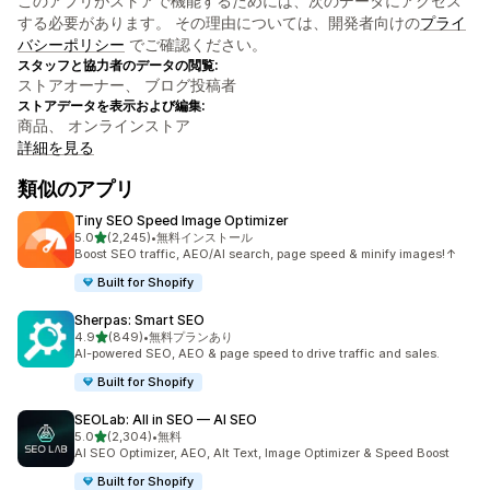
このアプリがストアで機能するためには、次のデータにアクセス
する必要があります。 その理由については、開発者向けの
プライ
バシーポリシー
でご確認ください。
スタッフと協力者のデータの閲覧:
ストアオーナー、 ブログ投稿者
ストアデータを表示および編集:
商品、 オンラインストア
詳細を見る
類似のアプリ
Tiny SEO Speed Image Optimizer
5つ星中
5.0
(2,245)
•
無料インストール
合計レビュー数：2245件
Boost SEO traffic, AEO/AI search, page speed & minify images!↑
Built for Shopify
Sherpas: Smart SEO
5つ星中
4.9
(849)
•
無料プランあり
合計レビュー数：849件
AI-powered SEO, AEO & page speed to drive traffic and sales.
Built for Shopify
SEOLab: All in SEO — AI SEO
5つ星中
5.0
(2,304)
•
無料
合計レビュー数：2304件
AI SEO Optimizer, AEO, Alt Text, Image Optimizer & Speed Boost
Built for Shopify