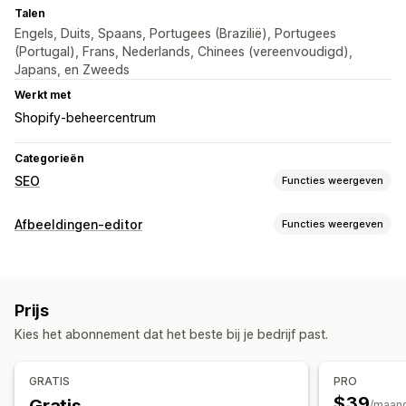
Talen
Engels, Duits, Spaans, Portugees (Brazilië), Portugees
(Portugal), Frans, Nederlands, Chinees (vereenvoudigd),
Japans, en Zweeds
Werkt met
Shopify-beheercentrum
Categorieën
SEO
Functies weergeven
SEO-tools
Afbeeldingen-editor
Functies weergeven
Beeldcompressie
Formaataanpassing van afbeeldingen
Beeldoptimalisatie
Alt-tekst
Bestandsnaamgeving
Lazy loading
Automatische optimalisatie
Beeldcompressie
Doodlopende links
Omleidingen
404-pagina's
Sitemaps
Prijs
Kwaliteitscontrole
SEO
Alt-tekst
AI-generatie
Pagina-indexering
Metatags
Rich snippets
JSON-LD
Kies het abonnement dat het beste bij je bedrijf past.
Schema's
Scripts
Bulkbewerking
AI-generatie
Bulkbewerking
Lokale SEO
URL-optimalisatie
Beeldoptimalisatie
Alt-tekst
Bestandsnamen
Conversie bestandstype
GRATIS
PRO
Snelheidsoptimalisatie
Contentoptimalisatie
Bestanden uploaden
Compressie
Grootte aanpassen
$39
/maan