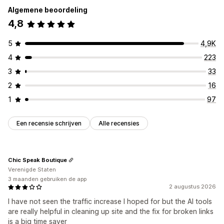
Algemene beoordeling
4,8
5
4,9K
4
223
3
33
2
16
1
97
Een recensie schrijven
Alle recensies
Chic Speak Boutique
Verenigde Staten
3 maanden gebruiken de app
2 augustus 2026
I have not seen the traffic increase I hoped for but the AI tools
are really helpful in cleaning up site and the fix for broken links
is a big time saver