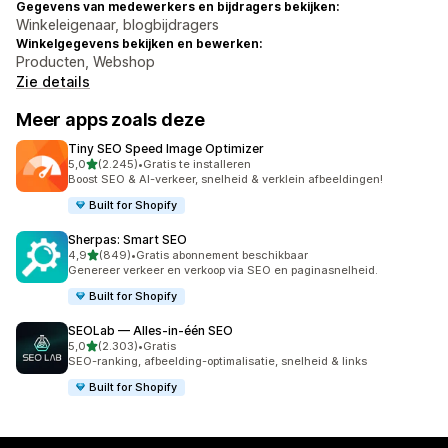
Gegevens van medewerkers en bijdragers bekijken:
Winkeleigenaar, blogbijdragers
Winkelgegevens bekijken en bewerken:
Producten, Webshop
Zie details
Meer apps zoals deze
Tiny SEO Speed Image Optimizer
van 5 sterren
5,0
(2.245)
•
Gratis te installeren
2245 recensies in totaal
Boost SEO & AI-verkeer, snelheid & verklein afbeeldingen!
Built for Shopify
Sherpas: Smart SEO
van 5 sterren
4,9
(849)
•
Gratis abonnement beschikbaar
849 recensies in totaal
Genereer verkeer en verkoop via SEO en paginasnelheid.
Built for Shopify
SEOLab — Alles‑in‑één SEO
van 5 sterren
5,0
(2.303)
•
Gratis
2303 recensies in totaal
SEO-ranking, afbeelding-optimalisatie, snelheid & links
Built for Shopify