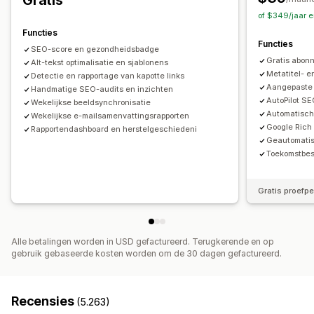
Gratis
Optimalisatie van metagegevens
Thema-optimalisatie
of $349/jaar 
Automatiseringen
Functies
Functies
Prestaties bijhouden
SEO-score en gezondheidsbadge
Gratis abon
Alt-tekst optimalisatie en sjablonens
SEO-score
Audits
Rapportage
Inzichten en tips
Metatitel- e
Detectie en rapportage van kapotte links
Analytics
Trefwoordanalyse
Snelheidsanalyse
Aangepaste 
Handmatige SEO-audits en inzichten
AutoPilot SE
Linkanalyse
Contentanalyse
Score-tracking
Wekelijkse beeldsynchronisatie
Automatisch
Wekelijkse e-mailsamenvattingsrapporten
Websiteverkeer
Google Rich
Rapportendashboard en herstelgeschiedeni
Geautomatis
Toekomstbes
Gratis proefp
Alle betalingen worden in USD gefactureerd. Terugkerende en op
gebruik gebaseerde kosten worden om de 30 dagen gefactureerd.
Recensies
(5.263)