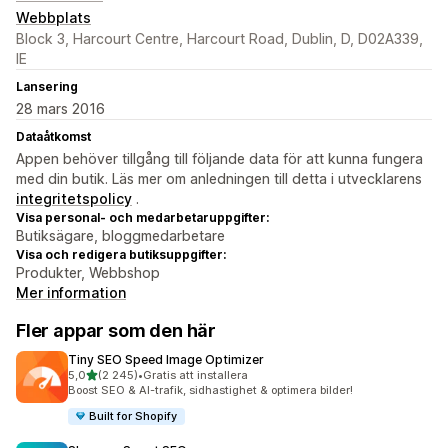
Webbplats
Block 3, Harcourt Centre, Harcourt Road, Dublin, D, D02A339,
IE
Lansering
28 mars 2016
Dataåtkomst
Appen behöver tillgång till följande data för att kunna fungera
med din butik. Läs mer om anledningen till detta i utvecklarens
integritetspolicy
.
Visa personal- och medarbetaruppgifter:
Butiksägare, bloggmedarbetare
Visa och redigera butiksuppgifter:
Produkter, Webbshop
Mer information
Fler appar som den här
Tiny SEO Speed Image Optimizer
av 5 stjärnor
5,0
(2 245)
•
Gratis att installera
2245 recensioner totalt
Boost SEO & AI-trafik, sidhastighet & optimera bilder!
Built for Shopify