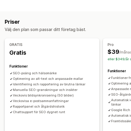
Bildkomprimering
Bildstorlek
Alternativtext
Filnamn
Bildoptimering
Lazy loading (laddas vid behov)
Brutna länkar
Automatisk optimering
Bildkomprimering
Omdirigeringar
Sidor med 404-fel
Webbplatskartor
Priser
Kvalitetskontroll
SEO
Alternativtext
AI-generering
Sidindexering
Metataggar
Textfragment
JSON-LD
Välj den plan som passar ditt företag bäst.
Scheman
Skript
Massredigering
AI-generering
Lokal SEO
Massredigering
URL-optimering
Bildoptimering
Hastighetsoptimering
Alternativtext
Filnamn
Formatkonvertering
GRATIS
Pro
Innehållsoptimering
Optimering av metadata
Filuppladdning
Komprimering
Ändra storlek
$39
Gratis
/måna
Temaoptimering
Automatiseringar
eller $349/år 
Övervakning av prestanda
Funktioner
Funktioner
SEO-poäng
Granskningar
Rapportering
Insikter och tips
SEO-poäng och hälsomärke
Funktioner f
Optimering av alt-text och anpassade mallar
Analysverktyg
Sökordsanalys
Hastighetsanalys
Optimering a
Identifiering och rapportering av brutna länkar
Länkanalys
Innehållsanalys
Rankningspårning
Anpassade m
Manuella SEO-granskningar och insikter
SEO-åtgärde
Webbplatstrafik
Veckovis bildsynkronisering (50 bilder)
Automatisk i
Veckovisa e-postsammanfattningar
länkar
Rapportpanel och åtgärdshistorik
Google Rich 
Chattsupport för SEO dygnet runt
Automatisk i
Framtidssäk