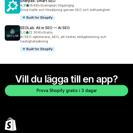
Sherpas: Smart SEO
av 5 stjärnor
4,9
(849)
•
Gratisplan tillgänglig
849 recensioner totalt
Drive trafik och försäljning genom SEO och sidhastighet.
Built for Shopify
SEOLab: All in SEO — AI SEO
av 5 stjärnor
5,0
(2 304)
•
Gratis
2304 recensioner totalt
AI SEO-optimerare, AEO, alt-texter, bildoptimering och
hastighetsökning
Built for Shopify
Vill du lägga till en app?
Prova Shopify gratis i 3 dagar