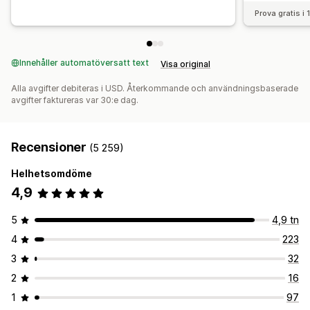
Prova gratis i
Innehåller automatöversatt text
Visa original
Alla avgifter debiteras i USD. Återkommande och användningsbaserade
avgifter faktureras var 30:e dag.
Recensioner
(5 259)
Helhetsomdöme
4,9
5
4,9 tn
4
223
3
32
2
16
1
97