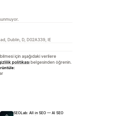
 sunmuyor.
ad, Dublin, D, D02A339, IE
lmesi için aşağıdaki verilere
gizlilik politikası
belgesinden öğrenin.
örüntüle:
ar
SEOLab: All in SEO — AI SEO