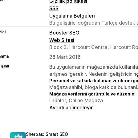
Gizlilik politikası
SSS
Uygulama Belgeleri
Bu geliştirici doğrudan Türkçe destek
rici
Booster SEO
Web Sitesi
Block 3, Harcourt Centre, Harcourt Ro
lanma
28 Mart 2016
rişimi
Bu uygulamanın mağazanızda kullanılabi
erişmesi gerekir. Nedenini geliştiricinin
Personel ve katkıda bulunan verilerini g
Mağaza sahibi, bloga katkıda bulunanl
Mağaza verilerini görüntüle ve düzenle:
Ürünler, Online Mağaza
Ayrıntıları inceleyin
Sherpas: Smart SEO