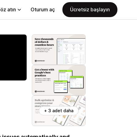
öz atın
Oturum aç
Ücretsiz başlayın
+ 3 adet daha
s issues automatically and