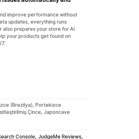
, and improve performance without
eta updates, everything runs
r also prepares your store for AI
elp your products get found on
/7.
izce (Brezilya), Portekizce
itleştirilmiş Çince, Japoncave
Search Console
JudgeMe Reviews