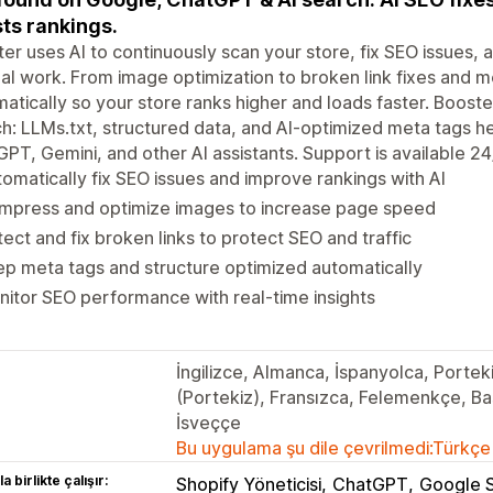
ts rankings.
er uses AI to continuously scan your store, fix SEO issues
l work. From image optimization to broken link fixes and m
atically so your store ranks higher and loads faster. Booste
h: LLMs.txt, structured data, and AI-optimized meta tags h
PT, Gemini, and other AI assistants. Support is available 24
omatically fix SEO issues and improve rankings with AI
mpress and optimize images to increase page speed
ect and fix broken links to protect SEO and traffic
p meta tags and structure optimized automatically
itor SEO performance with real-time insights
İngilizce, Almanca, İspanyolca, Portek
(Portekiz), Fransızca, Felemenkçe, Bas
İsveççe
Bu uygulama şu dile çevrilmedi:Türkçe
a birlikte çalışır:
Shopify Yöneticisi
ChatGPT
Google 