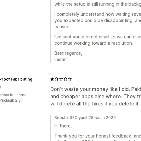
while the setup is still running in the bac
I completely understand how waiting sever
you expected could be disappointing, and
caused.
I’ve sent you a direct email so we can dis
continue working toward a resolution.
Best regards,
Lester
 Proof Fabricating
a
Don't waste your money like I did. Paid
mayı kullanma
and cheaper apps else where. They tr
Yaklaşık 2 yıl
will delete all the fixes if you delete it.
Booster SEO yanıt 28 Nisan 2026
Hi there,
Thank you for your honest feedback, and 