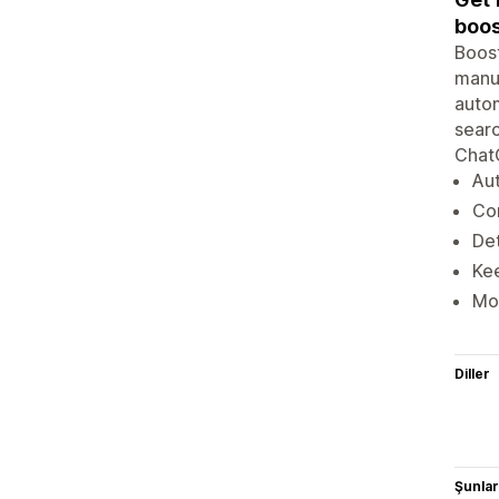
boos
Boost
manua
autom
searc
ChatG
Aut
Co
Det
Kee
Mon
Diller
Şunlarl