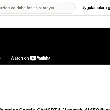
Uygulamalara g
ıkan görsel galerisi
found on Google, ChatGPT & AI search. AI SEO fixe