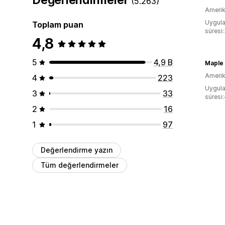
(5.263)
Amerika
Uygula
Toplam puan
süresi
4,8
5
4,9 B
Maple
Amerika
4
223
Uygula
3
33
süresi
2
16
1
97
Değerlendirme yazın
Tüm değerlendirmeler