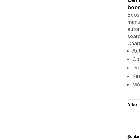
boos
Boost
manua
autom
searc
ChatG
Aut
Co
Det
Kee
Mon
Diller
Şunlarl