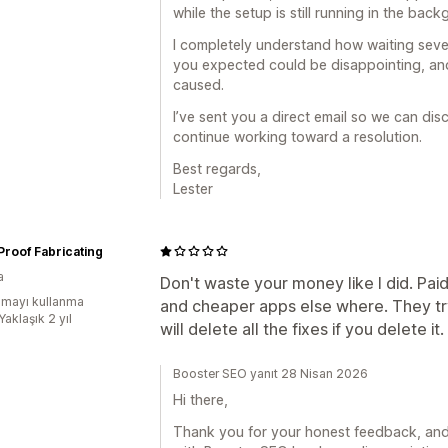
while the setup is still running in the bac
I completely understand how waiting sever
you expected could be disappointing, and
caused.
I’ve sent you a direct email so we can dis
continue working toward a resolution.
Best regards,
Lester
 Proof Fabricating
a
Don't waste your money like I did. Paid
mayı kullanma
and cheaper apps else where. They tr
Yaklaşık 2 yıl
will delete all the fixes if you delete it.
Booster SEO yanıt 28 Nisan 2026
Hi there,
Thank you for your honest feedback, and 