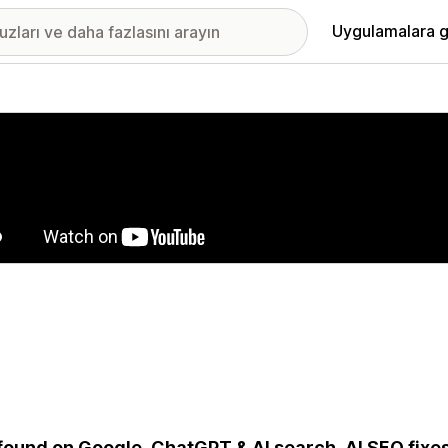
Uygulamalara g
ıkan görsel galerisi
found on Google, ChatGPT & AI search. AI SEO fixe