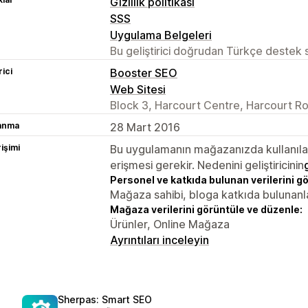
Gizlilik politikası
SSS
Uygulama Belgeleri
Bu geliştirici doğrudan Türkçe destek
rici
Booster SEO
Web Sitesi
Block 3, Harcourt Centre, Harcourt Ro
lanma
28 Mart 2016
rişimi
Bu uygulamanın mağazanızda kullanılabi
erişmesi gerekir. Nedenini geliştiricinin
Personel ve katkıda bulunan verilerini g
Mağaza sahibi, bloga katkıda bulunanl
Mağaza verilerini görüntüle ve düzenle:
Ürünler, Online Mağaza
Ayrıntıları inceleyin
Sherpas: Smart SEO