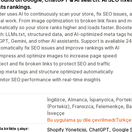
ts rankings.
er uses AI to continuously scan your store, fix SEO issues
l work. From image optimization to broken link fixes and m
atically so your store ranks higher and loads faster. Booste
h: LLMs.txt, structured data, and AI-optimized meta tags h
PT, Gemini, and other AI assistants. Support is available 24
omatically fix SEO issues and improve rankings with AI
mpress and optimize images to increase page speed
ect and fix broken links to protect SEO and traffic
p meta tags and structure optimized automatically
itor SEO performance with real-time insights
İngilizce, Almanca, İspanyolca, Portek
(Portekiz), Fransızca, Felemenkçe, Bas
İsveççe
Bu uygulama şu dile çevrilmedi:Türkçe
a birlikte çalışır:
Shopify Yöneticisi
ChatGPT
Google 