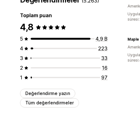
(5.263)
Amerika
Uygula
Toplam puan
süresi
4,8
5
4,9 B
Maple
Amerika
4
223
Uygula
3
33
süresi
2
16
1
97
Değerlendirme yazın
Tüm değerlendirmeler