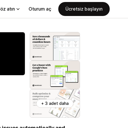
öz atın
Oturum aç
Ücretsiz başlayın
+ 3 adet daha
s issues automatically and