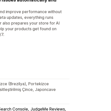
, and improve performance without
eta updates, everything runs
r also prepares your store for AI
elp your products get found on
/7.
izce (Brezilya), Portekizce
itleştirilmiş Çince, Japoncave
Search Console
JudgeMe Reviews