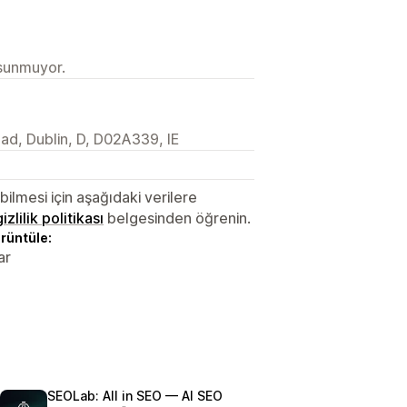
 sunmuyor.
ad, Dublin, D, D02A339, IE
lmesi için aşağıdaki verilere
gizlilik politikası
belgesinden öğrenin.
örüntüle:
ar
SEOLab: All in SEO — AI SEO