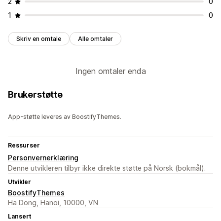
2
0
1
0
Skriv en omtale
Alle omtaler
Ingen omtaler enda
Brukerstøtte
App-støtte leveres av BoostifyThemes.
Ressurser
Personvernerklæring
Denne utvikleren tilbyr ikke direkte støtte på Norsk (bokmål).
Utvikler
BoostifyThemes
Ha Dong, Hanoi, 10000, VN
Lansert