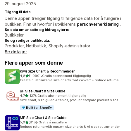
29. august 2025
Tilgang til data
Denne appen trenger tilgang til følgende data for å fungere i
butikken. Finn ut hvorfor i utviklerens
personvernerklæring
.
Se data om ansatte og bidragsytere:
Butikkeier
Se og rediger butikkdata:
Produkter, Nettbutikk, Shopify-administrator
Se detaljer
Flere apper som denne
Kiwi Size Chart & Recommender
av 5 stjerner
4,8
(1 090)
•
Gratis abonnement tilgjengelig
Totalt 1090 omtaler
Create customizable size charts that convert + reduce returns
BF Size Chart & Size Guide
av 5 stjerner
4,7
(127)
•
Gratis abonnement tilgjengelig
Totalt 127 omtaler
Size chart, size guide & tables, product compare product sizes
Built for Shopify
MP Size Chart & Size Guide
av 5 stjerner
5,0
(818)
•
Gratis å installere
Totalt 818 omtaler
Reduce returns with custom size charts & AI size recommender