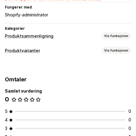
Fungerer med
Shopify-administrator
Kategorier
Produktsammenligning
Vis funksjoner
Sammenligningsverktøy
Produktvarianter
Vis funksjoner
Sammenligningstabell
Størrelseskart
Tilpasning
Visningsalternativer
Størrelseskart
Produktside
Omtaler
Samlet vurdering
0
5
0
4
0
3
0