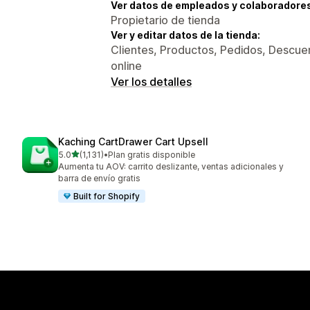
Ver datos de empleados y colaboradore
Propietario de tienda
Ver y editar datos de la tienda:
Clientes, Productos, Pedidos, Descuen
online
Ver los detalles
Kaching CartDrawer Cart Upsell
de 5 estrellas
5.0
(1,131)
•
Plan gratis disponible
1131 reseñas en total
Aumenta tu AOV: carrito deslizante, ventas adicionales y
barra de envío gratis
Built for Shopify