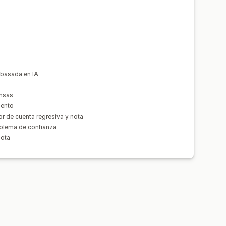
nvío gratis
cionales
Regalos gratis
ndaciones de productos
tes
Descuentos por cantidad
por niveles
tomáticos
Ir al pago
Múltiples idiomas
basada en IA
conversión
ensas
gerencias de optimización
uento
r de cuenta regresiva y nota
mblema de confianza
nota