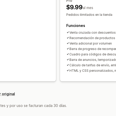
Regalos gratis
Envoltura de regalo
E
Pro
Recompensas por niveles
Cargos adi
$9.99
Complementos de productos
Recome
Descuentos al por mayor
al mes
Compras conjuntas frecuentes
Paque
Pedidos ilimitados en la tienda
Personalización de pago
Descuentos por volumen
Descuentos 
Notas personalizadas
Funciones
Descuentos au
Procesamiento prioritario
Hacer una venta adicional con un clic
Venta cruzada con descuentos
Informes y estadísticas
Recomendación de productos 
Venta adicional por volumen
Prueba A/B
Tasas de clics
Tasas de 
Barra de progreso de recomp
Rendimiento de recomendaciones
Su
Cuadro para códigos de desc
Rendimiento del embudo
Barra de anuncios, temporizado
Cálculo de tarifas de envío, e
HTML y CSS personalizados, 
 original
tes y por uso se facturan cada 30 días.