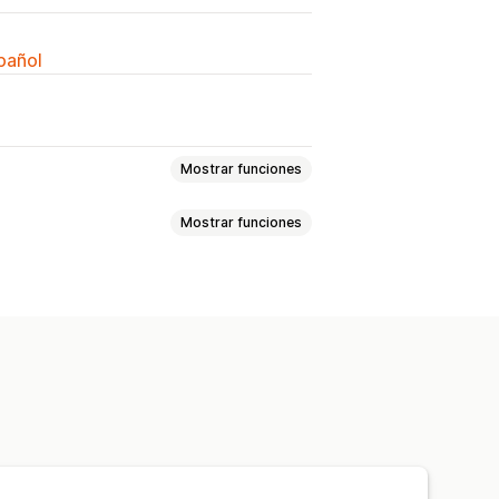
spañol
Mostrar funciones
Mostrar funciones
las personalizadas
ado
Campos de descuento
icional en el pago
aptación a dispositivos móviles
cto
Barra de anuncios
 verificación de Términos
un solo clic
Carrito fijo
imador de envío
CSS personalizado
Reglas personalizadas
pra más y ahorra más
Envío gratis
 de envío
Canje de recompensas