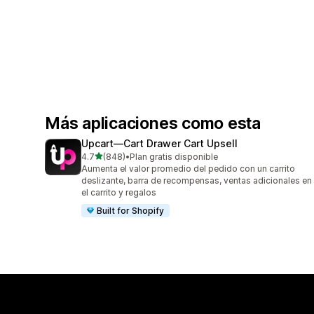
Más aplicaciones como esta
Upcart—Cart Drawer Cart Upsell
de 5 estrellas
4.7
(848)
•
Plan gratis disponible
848 reseñas en total
Aumenta el valor promedio del pedido con un carrito
deslizante, barra de recompensas, ventas adicionales en
el carrito y regalos
Built for Shopify