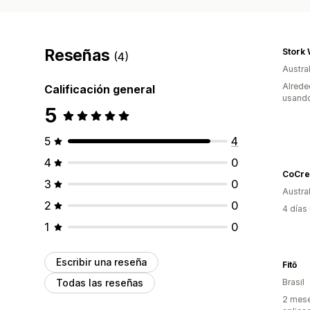
Reseñas
Stork
(4)
Austral
Alrede
Calificación general
usando
5
5
4
4
0
CoCre
3
0
Austral
2
0
4 días
1
0
Escribir una reseña
Fitō
Todas las reseñas
Brasil
2 mese