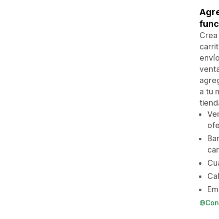
Agre
func
Crea 
carri
envío
venta
agreg
a tu 
tiend
Ven
ofe
Bar
car
Cua
Cal
Emb
Con