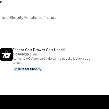
s:
tos, Shopify Functions, Tienda
Essent Cart Drawer Cart Upsell
de 5 estrellas
5.0
(802)
•
Gratis
802 reseñas en total
Aumenta AOV con cajón de carrito upsells & sticky add
to cart
Built for Shopify