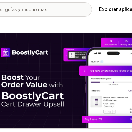
Explorar aplic
ía de imágenes destacadas