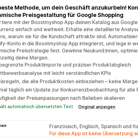
beste Methode, um dein Geschäft anzukurbeln! K
mische Preisgestaltung für Google Shopping
rtiere mit der Boostmyshop App deinen Katalog aus Googl
rrenz einfach und weltweit. Erhalte eine detaillierte Analy
re, warum sie für die Kundschaft attraktiv sind. Automatisi
fy-Konto in die Boostmyshop App integrierst, und lege in w
ische Preisstrategie fest. Gewinne Neukund:innen, optimi
hzeitig deine Margen.
begrenzte Produktimporte und präziser Produktabgleich
tbewerbsanalyse mit leicht verständlichen KPIs
isregeln, die alle Produktkosten einbeziehen – keine Marg
mal täglich ein Update zur Konkurrenzbeobachtung für alle
figkeit der Preisanpassungen nach Belieben skalieren
hält automatisch übersetzten Text
Original anzeigen
hen
Französisch, Englisch, Spanisch und Ita
Für diese App ist keine Übersetzung 