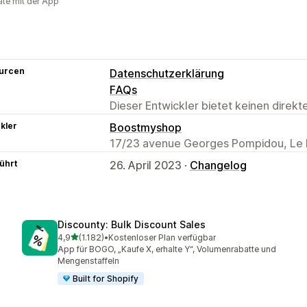
te mit der App
urcen
Datenschutzerklärung
FAQs
Dieser Entwickler bietet keinen direk
kler
Boostmyshop
17/23 avenue Georges Pompidou, Le D
ührt
26. April 2023 ·
Changelog
Discounty: Bulk Discount Sales
von 5 Sternen
4,9
(1.182)
•
Kostenloser Plan verfügbar
1182 Rezensionen insgesamt
App für BOGO, „Kaufe X, erhalte Y“, Volumenrabatte und
Mengenstaffeln
Built for Shopify