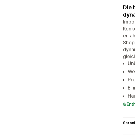
Die 
dyna
Impo
Konku
erfah
Shopi
dynam
gleic
Un
Wet
Pre
Ein
Häu
Ent
Sprac