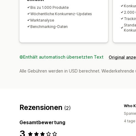
Konku
Bis zu 1.000 Produkte
2.000 
Wöchentliche Konkurrenz-Updates
Tracki
Marktanalyse
Standa
Benchmarking-Daten
Konkur
Enthält automatisch übersetzten Text
Original anz
Alle Gebühren werden in USD berechnet. Wiederkehrende 
Rezensionen
Who Ki
(2)
Spani
4 tage
Gesamtbewertung
3