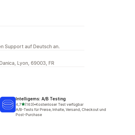
ten Support auf Deutsch an.
anica, Lyon, 69003, FR
Intelligems: A/B Testing
von 5 Sternen
4,7
(163)
•
Kostenloser Test verfügbar
163 Rezensionen insgesamt
A/B-Tests für Preise, Inhalte, Versand, Checkout und
Post-Purchase