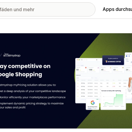
Apps durchs
stellte Bildergalerie