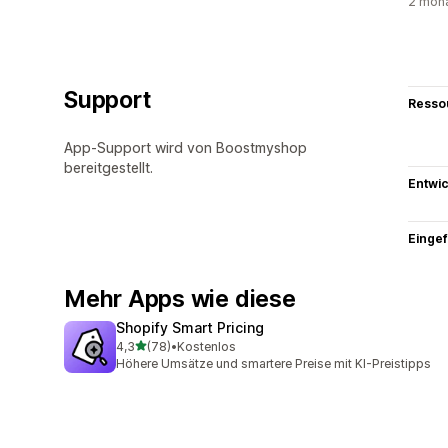
2 mona
Support
Resso
App-Support wird von Boostmyshop
bereitgestellt.
Entwic
Eingef
Mehr Apps wie diese
Shopify Smart Pricing
von 5 Sternen
4,3
(78)
•
Kostenlos
78 Rezensionen insgesamt
Höhere Umsätze und smartere Preise mit KI-Preistipps