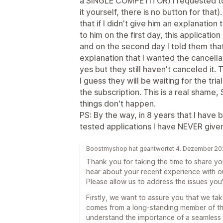
a SINGLE COMPETITOR) I requested to 
it yourself, there is no button for th
that if I didn't give him an explanation
to him on the first day, this applicati
and on the second day I told them that
explanation that I wanted the cancell
yes but they still haven't canceled it. 
I guess they will be waiting for the tr
the subscription. This is a real shame
things don't happen.
PS: By the way, in 8 years that I have
tested applications I have NEVER given 
Boostmyshop hat geantwortet 4. Dezember 2
Thank you for taking the time to share you
hear about your recent experience with o
Please allow us to address the issues you'
Firstly, we want to assure you that we tak
comes from a long-standing member of th
understand the importance of a seamless 