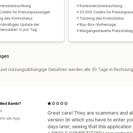
rrenzbeobachtung
Konkurrenzbeobachtung
Credits für Preisanpassungen
25.000 Credits für Preisanpas
ng des Kontostatus
Tracking des Kontostatus
rdmäßiges Update der
Buy-Box-Vorhersage
renzdaten 1x pro Tag
Margengesteuerte Preisstrateg
eigen
und nutzungsabhängige Gebühren werden alle 30 Tage in Rechnung 
lled Bambi?
en
Great care! They are scammers and also
 mit der App
version (in which you have to enter yo
days later, seeing that this applicati