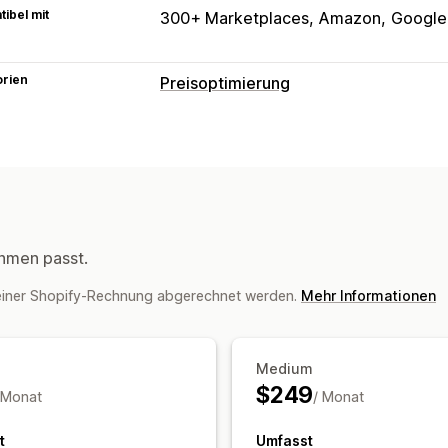
ibel mit
300+ Marketplaces
Amazon
Google
orien
Preisoptimierung
Management der Preisgestaltung
Preisbildungsregeln
Individuelle Prei
Automatische Anpassung
Überwachung
Preis-Tracking
Preisverlauf
Berichte
hmen passt.
Dashboards
einer Shopify-Rechnung abgerechnet werden.
Mehr Informationen
Medium
$249
 Monat
/ Monat
t
Umfasst