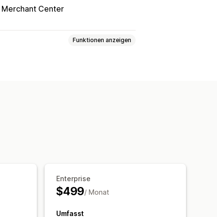
 Merchant Center
Funktionen anzeigen
se
Automatische Preisanpassung
Tracking von Wettbewerber:innen
Enterprise
$499
/ Monat
Umfasst