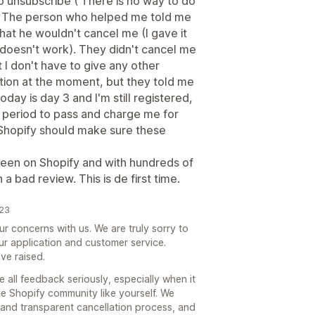
unsubscribe ( There is no way to do
at). The person who helped me told me
 that he wouldn't cancel me (I gave it
on doesn't work). They didn't cancel me
 I don't have to give any other
ation at the moment, but they told me
Today is day 3 and I'm still registered,
ial period to pass and charge me for
, Shopify should make sure these
 been on Shopify and with hundreds of
a bad review. This is de first time.
023
r concerns with us. We are truly sorry to
ur application and customer service.
ve raised.
e all feedback seriously, especially when it
e Shopify community like yourself. We
and transparent cancellation process, and