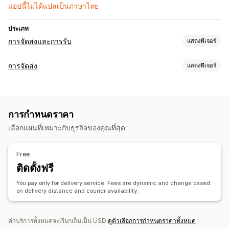
แอปนี้ไม่ได้แปลเป็นภาษาไทย
ประเภท
การจัดส่งและการรับ
แสดงฟีเจอร์
ตัวเลือกการจัดส่ง
การจัดส่ง
แสดงฟีเจอร์
ตัวเลือกวันที่
อัตราแบบไดนามิก
หลายตำแหน่งที่ตั้ง
ป้ายกำกับและบรรจุภัณฑ์
การวางแผนเส้นทาง
การมอบหมายพนักงานขับรถ
Address Validation
วันที่จัดส่ง
ซิงค์คำสั่งซื้อ
Address Validation
ข้อความที่กำหนดเอง
การกำหนดราคา
การจัดการการจัดส่ง
ตัวเลือกการรับสินค้า
เลือกแผนที่เหมาะกับธุรกิจของคุณที่สุด
ซิงค์คำสั่งซื้อ
การติดตามแบบเรียลไทม์
อัปเดตคำสั่งซื้อ
หลายตำแหน่งที่ตั้ง
ตัวเลือกวันที่
การกำหนดเวลา
Free
การติดตามแบบเรียลไทม์
ติดตั้งฟรี
การแจ้งเตือนทาง SMS
แผนที่จัดส่ง
การแจ้งเตือนทางอีเมล
เวลาถึงโดยประมาณ
การติดตามผู้ขับขี่
การติดตามคำสั่งซื้อ
You pay only for delivery service. Fees are dynamic and change based
on delivery distance and courier availability.
หลักฐานการจัดส่ง
การแจ้งเตือนแบบพุชบนเว็บ
หน้าการติดตาม
การเพิ่มประสิทธิภาพเส้นทาง
ค่าบริการทั้งหมดจะเรียกเก็บเป็น USD
ดูตัวเลือกการกำหนดราคาทั้งหมด