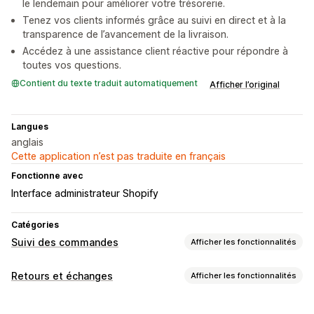
le lendemain pour améliorer votre trésorerie.
Tenez vos clients informés grâce au suivi en direct et à la
transparence de l’avancement de la livraison.
Accédez à une assistance client réactive pour répondre à
toutes vos questions.
Contient du texte traduit automatiquement
Afficher l’original
Langues
anglais
Cette application n’est pas traduite en français
Fonctionne avec
Interface administrateur Shopify
Catégories
Suivi des commandes
Afficher les fonctionnalités
Suivi
Retours et échanges
Afficher les fonctionnalités
Page de recherche de commande
Suivi en temps réel
Gestion des retours