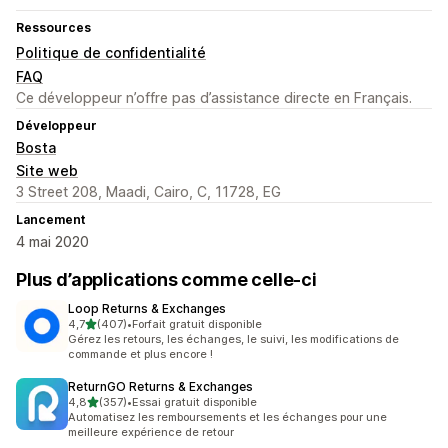
Ressources
Politique de confidentialité
FAQ
Ce développeur n’offre pas d’assistance directe en Français.
Développeur
Bosta
Site web
3 Street 208, Maadi, Cairo, C, 11728, EG
Lancement
4 mai 2020
Plus d’applications comme celle-ci
Loop Returns & Exchanges
étoile(s) sur 5
4,7
(407)
•
Forfait gratuit disponible
407 avis au total
Gérez les retours, les échanges, le suivi, les modifications de
commande et plus encore !
ReturnGO Returns & Exchanges
étoile(s) sur 5
4,8
(357)
•
Essai gratuit disponible
357 avis au total
Automatisez les remboursements et les échanges pour une
meilleure expérience de retour