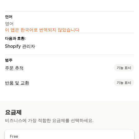
언어
영어
이 앱은 한국어로 번역되지 않았습니다
다음과 호환:
Shopify 관리자
범주
주문 추적
기능 표시
추적
반품 및 교환
기능 표시
주문 조회 페이지
실시간 추적
반품 관리
알림
재고 업데이트
이메일
SMS
요금제
비즈니스에 가장 적합한 요금제를 선택하세요.
Free