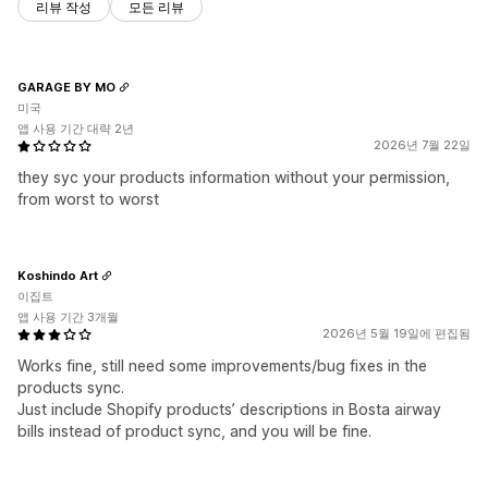
리뷰 작성
모든 리뷰
GARAGE BY MO
미국
앱 사용 기간 대략 2년
2026년 7월 22일
they syc your products information without your permission,
from worst to worst
Koshindo Art
이집트
앱 사용 기간 3개월
2026년 5월 19일에 편집됨
Works fine, still need some improvements/bug fixes in the
products sync.
Just include Shopify products’ descriptions in Bosta airway
bills instead of product sync, and you will be fine.