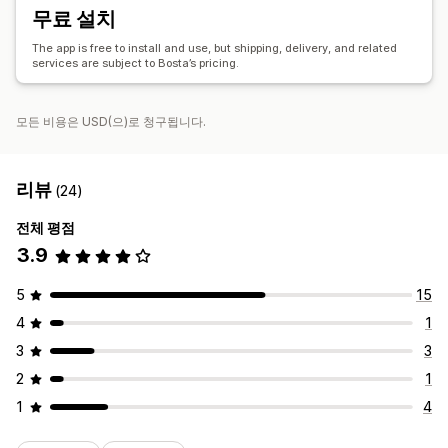
무료 설치
The app is free to install and use, but shipping, delivery, and related
services are subject to Bosta’s pricing.
모든 비용은 USD(으)로 청구됩니다.
리뷰
(24)
전체 평점
3.9
5
15
4
1
3
3
2
1
1
4