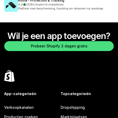
Route ‑ Protection & Tracking
van 5 sterren
4,0
(328)
•
Gratis te installeren
328 recensies in totaal
Platform voor bescherming, tracking en retouren na aankoop
Wil je een app toevoegen?
Probeer Shopify 3 dagen gratis
App-categorieën
Topcategorieën
Verkoopkanalen
Dropshipping
Producten zoeken
Marktplaatsen