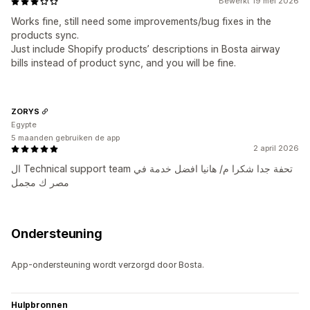
Bewerkt 19 mei 2026
Works fine, still need some improvements/bug fixes in the
products sync.
Just include Shopify products’ descriptions in Bosta airway
bills instead of product sync, and you will be fine.
ZORYS
Egypte
5 maanden gebruiken de app
2 april 2026
ال Technical support team تحفة جدا شكرا م/ هانيا افضل خدمة في
مصر ك مجمل
Ondersteuning
App-ondersteuning wordt verzorgd door Bosta.
Hulpbronnen