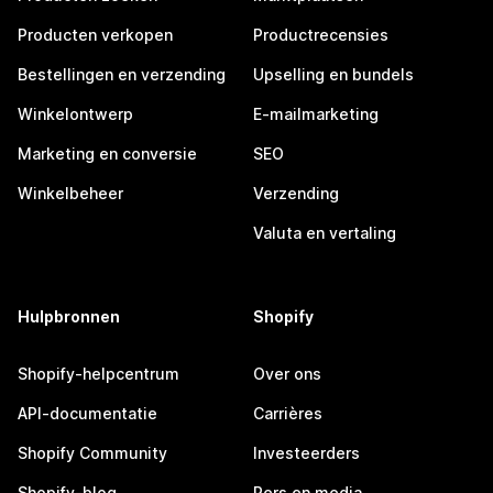
Producten verkopen
Productrecensies
Bestellingen en verzending
Upselling en bundels
Winkelontwerp
E-mailmarketing
Marketing en conversie
SEO
Winkelbeheer
Verzending
Valuta en vertaling
Hulpbronnen
Shopify
Shopify-helpcentrum
Over ons
API-documentatie
Carrières
Shopify Community
Investeerders
Shopify-blog
Pers en media