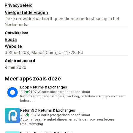
Privacybeleid
Veelgestelde vragen
Deze ontwikkelaar biedt geen directe ondersteuning in het
Nederlands.
Ontwikkelaar
Bosta
Website
3 Street 208, Maadi, Cairo, C, 11728, EG
Geïntroduceerd
4 mei 2020
Meer apps zoals deze
Loop Returns & Exchanges
van 5 sterren
4,7
(407)
•
Gratis abonnement beschikbaar
407 recensies in totaal
Retourzendingen, ruilingen, tracking, orderbewerkingen en meer
beheren!
ReturnGO Returns & Exchanges
van 5 sterren
4,8
(357)
•
Gratis proefperiode beschikbaar
357 recensies in totaal
Automatiseer terugbetalingen en ruilingen voor een betere
retourervaring