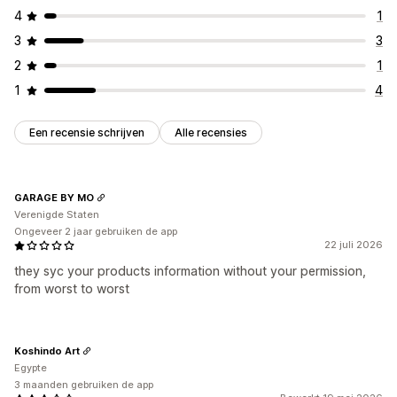
4
1
3
3
2
1
1
4
Een recensie schrijven
Alle recensies
GARAGE BY MO
Verenigde Staten
Ongeveer 2 jaar gebruiken de app
22 juli 2026
they syc your products information without your permission,
from worst to worst
Koshindo Art
Egypte
3 maanden gebruiken de app