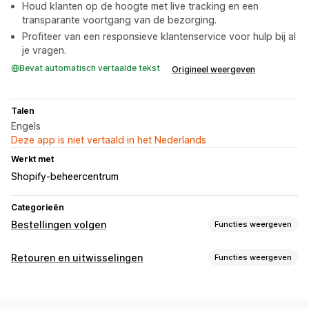
Houd klanten op de hoogte met live tracking en een
transparante voortgang van de bezorging.
Profiteer van een responsieve klantenservice voor hulp bij al
je vragen.
Bevat automatisch vertaalde tekst
Origineel weergeven
Talen
Engels
Deze app is niet vertaald in het Nederlands
Werkt met
Shopify-beheercentrum
Categorieën
Bestellingen volgen
Functies weergeven
Tracking
Retouren en uitwisselingen
Functies weergeven
Pagina voor het opzoeken van bestellingen
Retourbeheer
Tracking in realtime
Voorraadupdates