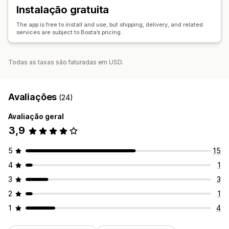
Instalação gratuita
The app is free to install and use, but shipping, delivery, and related
services are subject to Bosta’s pricing.
Todas as taxas são faturadas em USD.
Avaliações
(24)
Avaliação geral
3,9
5
15
4
1
3
3
2
1
1
4