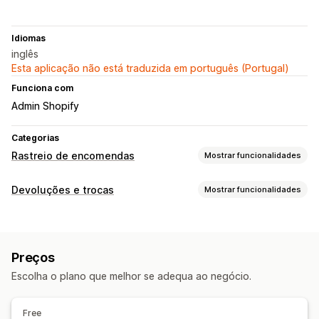
Idiomas
inglês
Esta aplicação não está traduzida em português (Portugal)
Funciona com
Admin Shopify
Categorias
Rastreio de encomendas
Mostrar funcionalidades
Rastreio
Devoluções e trocas
Mostrar funcionalidades
Página de consulta de encomendas
Gestão de devoluções
Rastreio em tempo real
Atualizações de stock
Notificações
Preços
E-mail
SMS
Escolha o plano que melhor se adequa ao negócio.
Free