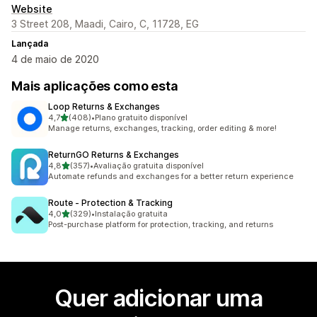
Website
3 Street 208, Maadi, Cairo, C, 11728, EG
Lançada
4 de maio de 2020
Mais aplicações como esta
Loop Returns & Exchanges
de 5 estrelas
4,7
(408)
•
Plano gratuito disponível
408 total de avaliações
Manage returns, exchanges, tracking, order editing & more!
ReturnGO Returns & Exchanges
de 5 estrelas
4,8
(357)
•
Avaliação gratuita disponível
357 total de avaliações
Automate refunds and exchanges for a better return experience
Route ‑ Protection & Tracking
de 5 estrelas
4,0
(329)
•
Instalação gratuita
329 total de avaliações
Post-purchase platform for protection, tracking, and returns
Quer adicionar uma