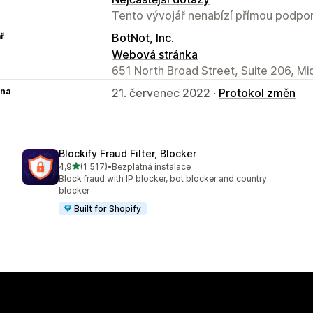
Tento vývojář nenabízí přímou podpor
ř
BotNot, Inc.
Webová stránka
651 North Broad Street, Suite 206, M
na
21. červenec 2022 ·
Protokol změn
Blockify Fraud Filter, Blocker
z 5 hvězd
4,9
(1 517)
•
Bezplatná instalace
Celkový počet recenzí: 1517
Block fraud with IP blocker, bot blocker and country
blocker
Built for Shopify