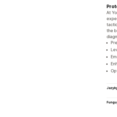
Prot
At Yo
exper
tacti
the b
diagn
Pre
Lev
Emp
Enh
Opt
Jazyk
Funguj