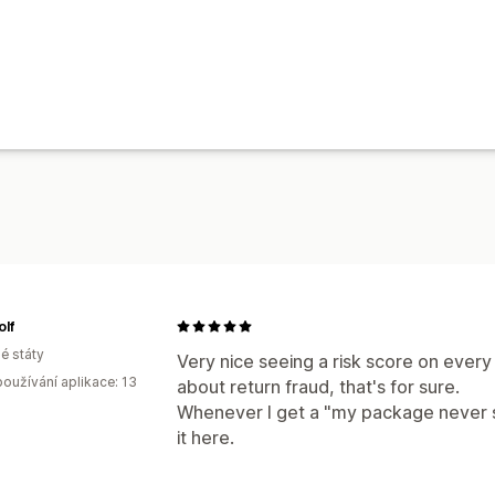
olf
é státy
Very nice seeing a risk score on every
oužívání aplikace: 13
about return fraud, that's for sure.
Whenever I get a "my package never 
it here.