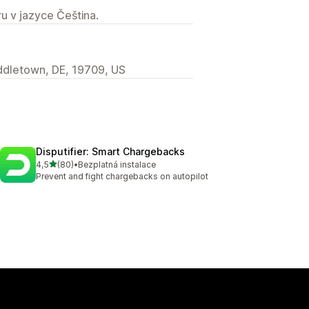
u v jazyce Čeština.
iddletown, DE, 19709, US
Disputifier: Smart Chargebacks
z 5 hvězd
4,5
(80)
•
Bezplatná instalace
Celkový počet recenzí: 80
Prevent and fight chargebacks on autopilot