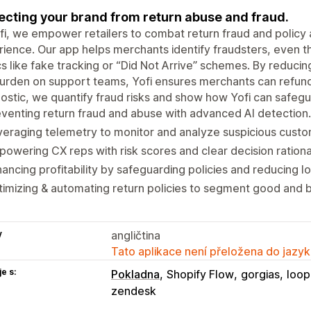
ecting your brand from return abuse and fraud.
fi, we empower retailers to combat return fraud and policy
ience. Our app helps merchants identify fraudsters, even th
cs like fake tracking or “Did Not Arrive” schemes. By reduci
urden on support teams, Yofi ensures merchants can refund 
ostic, we quantify fraud risks and show how Yofi can safegu
venting return fraud and abuse with advanced AI detection.
eraging telemetry to monitor and analyze suspicious custo
owering CX reps with risk scores and clear decision rationa
ancing profitability by safeguarding policies and reducing l
imizing & automating return policies to segment good and b
y
angličtina
Tato aplikace není přeložena do jazyk
e s:
Pokladna
Shopify Flow
gorgias
loop
zendesk