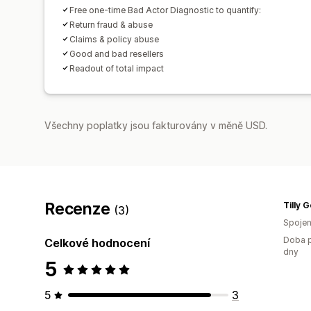
Free one-time Bad Actor Diagnostic to quantify:
Return fraud & abuse
Claims & policy abuse
Good and bad resellers
Readout of total impact
Všechny poplatky jsou fakturovány v měně USD.
Recenze
Tilly G
(3)
Spojen
Doba p
Celkové hodnocení
dny
5
5
3