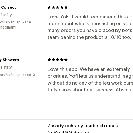
 Correct
é státy
Love YoFi, I would recommend this app
oužívání aplikace:
more about who is transacting on your
 hodinami
many orders you have placed by bots 
team behind the product is 10/10 too.
y Showers
é státy
Love this app. We have an extremely l
oužívání aplikace: 3
priorities. Yofi lets us understand, se
without doing any of the leg work ours
truly cares about our success. Absolu
e
Zásady ochrany osobních údajů
Nejčastější dotazy