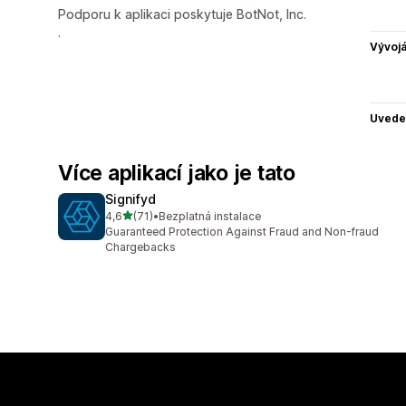
Podporu k aplikaci poskytuje BotNot, Inc.
.
Vývojá
Uvede
Více aplikací jako je tato
Signifyd
z 5 hvězd
4,6
(71)
•
Bezplatná instalace
Celkový počet recenzí: 71
Guaranteed Protection Against Fraud and Non-fraud
Chargebacks