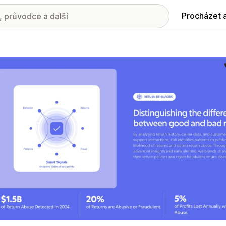
Procházet 
ie propagovaných obrázků