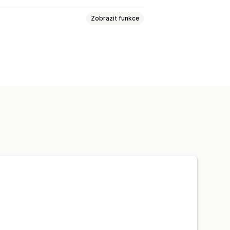
Zobrazit funkce
ých karet
Doručení
zrušení
Vlastní pravidla
ty
Detekce botů
dů
Automatizované postupy
á aktivita
Vlastní upozornění
ávštěvníků
Výkazy rizik
námení
Notifikace pomocí SMS