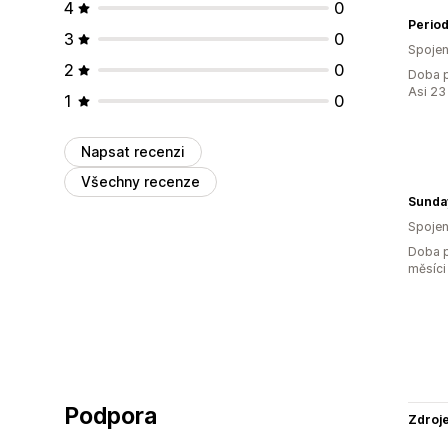
4
0
Period
3
0
Spojen
2
0
Doba p
Asi 23
1
0
Napsat recenzi
Všechny recenze
Sunda
Spojen
Doba p
měsíci
Podpora
Zdroj